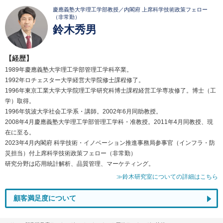
慶應義塾大学理工学部教授／内閣府 上席科学技術政策フェロー
（非常勤）
鈴木秀男
【経歴】
1989年慶應義塾大学理工学部管理工学科卒業。
1992年ロチェスター大学経営大学院修士課程修了。
1996年東京工業大学大学院理工学研究科博士課程経営工学専攻修了。博士（工
学）取得。
1996年筑波大学社会工学系・講師。2002年6月同助教授。
2008年4月慶應義塾大学理工学部管理工学科・准教授。2011年4月同教授、現
在に至る。
2023年4月内閣府 科学技術・イノベーション推進事務局参事官（インフラ・防
災担当）付上席科学技術政策フェロー（非常勤）
研究分野は応用統計解析、品質管理、マーケティング。
≫鈴木研究室についての詳細はこちら
顧客満足度について