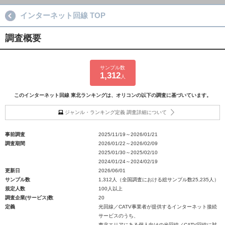
インターネット回線 TOP
調査概要
サンプル数
1,312
人
このインターネット回線 東北ランキングは、オリコンの以下の調査に基づいています。
ジャンル・ランキング定義 調査詳細について
事前調査
2025/11/19～2026/01/21
調査期間
2026/01/22～2026/02/09
2025/01/30～2025/02/10
2024/01/24～2024/02/19
更新日
2026/06/01
サンプル数
1,312人（全国調査における総サンプル数25,235人）
規定人数
100人以上
調査企業(サービス)数
20
定義
光回線／CATV事業者が提供するインターネット接続
サービスのうち、
東北エリアにある個人向けの光回線／CATV回線に対