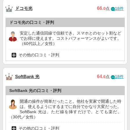
ドコモ光
66
.0
点
18件
ドコモ光の口コミ・評判
安定した通信回線で信頼でき、スマホとのセット割など
でお得に使えます。コストパフォーマンスがよいです。
（60代以上／女性）
その他の口コミ・評判
SoftBank 光
64
.6
点
18件
SoftBank 光の口コミ・評判
開通の操作が簡単だったこと。他社を実家で開通した時
は、使えるようにするまでに自分でかなり大変だった。
SoftBank 光は、ただ線を挿すだけで、とても楽だ。
（30代／女性）
その他の口コミ・評判