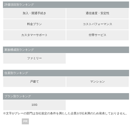
評価項目別ランキング
加入・開通手続き
通信速度・安定性
料金プラン
コストパフォーマンス
カスタマーサポート
付帯サービス
家族構成別ランキング
ファミリー
住居別ランキング
戸建て
マンション
プラン別ランキング
10G
※文字がグレーの部門は当社規定の条件を満たした企業が2社未満のため発表しておりません。
PR