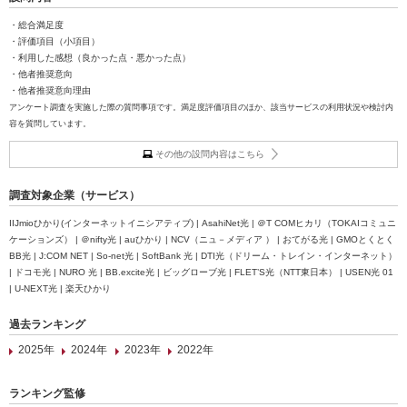
・総合満足度
・評価項目（小項目）
・利用した感想（良かった点・悪かった点）
・他者推奨意向
・他者推奨意向理由
アンケート調査を実施した際の質問事項です。満足度評価項目のほか、該当サービスの利用状況や検討内
容を質問しています。
その他の設問内容はこちら
調査対象企業（サービス）
IIJmioひかり(インターネットイニシアティブ) | AsahiNet光 | ＠T COMヒカリ（TOKAIコミュニ
ケーションズ） | ＠nifty光 | auひかり | NCV（ニュ－メディア ） | おてがる光 | GMOとくとく
BB光 | J:COM NET | So-net光 | SoftBank 光 | DTI光（ドリーム・トレイン・インターネット）
| ドコモ光 | NURO 光 | BB.excite光 | ビッグローブ光 | FLET’S光（NTT東日本） | USEN光 01
| U-NEXT光 | 楽天ひかり
過去ランキング
2025年
2024年
2023年
2022年
ランキング監修