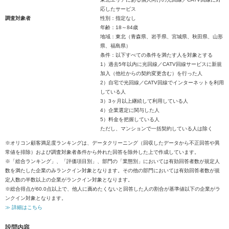
応したサービス
調査対象者
性別：指定なし
年齢：18～84歳
地域：東北（青森県、岩手県、宮城県、秋田県、山形
県、福島県）
条件：以下すべての条件を満たす人を対象とする
1）過去5年以内に光回線／CATV回線サービスに新規
加入（他社からの契約変更含む）を行った人
2）自宅で光回線／CATV回線でインターネットを利用
している人
3）3ヶ月以上継続して利用している人
4）企業選定に関与した人
5）料金を把握している人
ただし、マンションで一括契約している人は除く
※オリコン顧客満足度ランキングは、データクリーニング（回収したデータから不正回答や異
常値を排除）および調査対象者条件から外れた回答を除外した上で作成しています。
※「総合ランキング」、「評価項目別」、部門の「業態別」においては有効回答者数が規定人
数を満たした企業のみランクイン対象となります。その他の部門においては有効回答者数が規
定人数の半数以上の企業がランクイン対象となります。
※総合得点が60.0点以上で、他人に薦めたくないと回答した人の割合が基準値以下の企業がラ
ンクイン対象となります。
≫ 詳細はこちら
設問内容