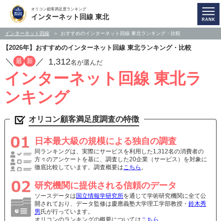
オリコン顧客満足度ランキング
インターネット回線 東北
インターネット回線
おすすめのインターネット回線 東北ランキング・比較
【2026年】おすすめのインターネット回線 東北ランキング・比較
／
／
1,312
最
新
名が選んだ
インターネット回線 東北ラ
ンキング
オリコン顧客満足度調査の特徴
日本最大級の規模による独自の調査
同ランキングは、実際にサービスを利用した1,312名の消費者の
方々のアンケートを基に、調査した20企業（サービス）を対象に
徹底比較しています。調査概要は
こちら
。
研究機関に提供される信頼のデータ
ソースデータは
国立情報学研究所
を通じて学術研究機関に全て公
開されており、データ監修は慶應義塾大学理工学部教授・
鈴木秀
男
氏が行っています。
オリコンのランキングの概要については
こちら
。