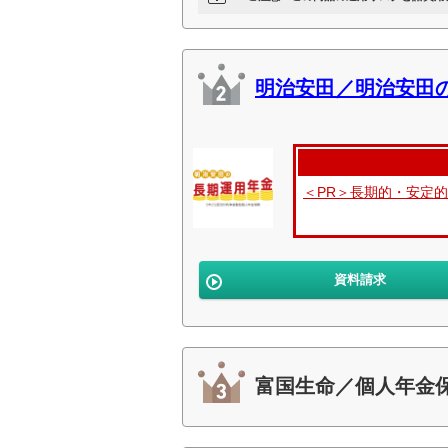
明治安田／明治安田
＜PR＞長期的・安定
資料請求
富国生命／個人年金