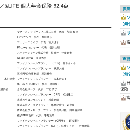
LIFE 個人年金保険 62.4点
保
ソ
（無
マネーステップオフィス株式会社 代表 加藤 梨里
FPラウンジ 代表 豊田眞弓
フェリースライフ 代表 古川悦子
FPエージェンシー 代表 横川由理
スキラージャパン株式会社 取締役 伊藤亮太
NEO企画代表 長尾義弘
商
ファイナンシャルプランナー（CFP) 竹下さくら
ソ
ファイナンシャルプランナー 桐原大樹
（無
三浦FP綜合事務所 三浦雅也
員） 本村結貴
ファイナンシャルプランナー 塚本佐知子
黒田尚子FP-Office 代表 黒田尚子
保険
新屋真摘
合同会社リーフ 代表 二宮 清子
ファイナンシャルプランナー（CFP) 松浦建二
家計再生コンサルタント 横山光昭
株式会社ノースアイランド 専務取締役 岩永慶子
株式会社フェリーチェプラン 代表取締役 田中香津奈
横浜FP事務所 代表 平野雅章
ファイナンシャル・プランナー（CFP®） 西海重尚
ファイナンシャルプランナー(CFP)／金融ライター 佐久間翠