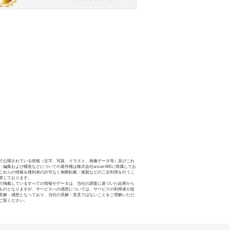
で公開されている情報（文字、写真、イラスト、画像データ等）及びこれ
・編集および構造などについての著作権は株式会社oricon MEに帰属してお
これらの情報を権利者の許可なく無断転載・複製などの二次利用を行うこ
禁じております。
で掲載しているすべての情報やデータは、当社の調査に基づいた結果から
ものとなりますが、サービスへの感想については、サービスの利用者が提
見解・感想となっており、当社の見解・意見ではないことをご理解いただ
ご覧ください。