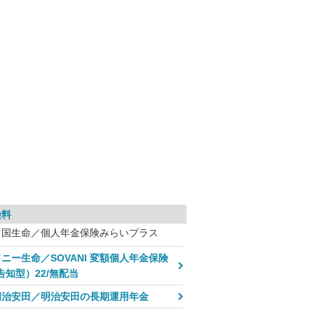
険料
富国生命／個人年金保険みらいプラス
ニー生命／SOVANI 変額個人年金保険
告知型）22/無配当
明治安田／明治安田の長期運用年金