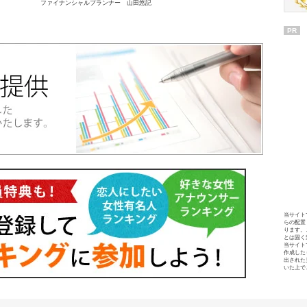
ファイナンシャルプランナー 山田悠記
PR
当サイト
らの配置
ります。
とは固く
当サイト
作成した
出された
いた上で