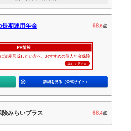
68
の長期運用年金
.6
点
PR情報
的に資産形成したい方へ。おすすめの個人年金保険
詳しく見る≫
詳細を見る（公式サイト）
68
保険みらいプラス
.4
点