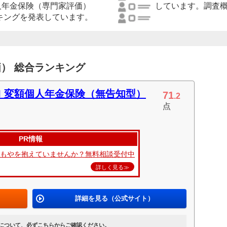
人年金保険（専門家評価）
しています。調査
ンキングを発表しています。
） 総合ランキング
NI 変額個人年金保険（無告知型）
71
.2
点
PR情報
やもやを抱えていませんか？無料相談受付中
詳しく見る≫
詳細を見る（公式サイト）
について、必ずこちらからご確認ください。