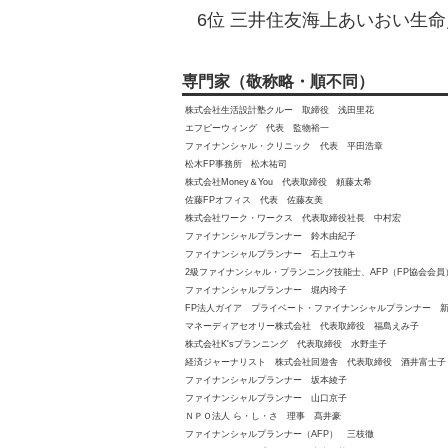
6位 三井住友海上あいおい生命／&
専門家（敬称略・順不同）
株式会社生活設計塾クルー 取締役 浅田里花
エフピーウィング 代表 監物裕一
ファイナンシャル・クリニック 代表 平田浩章
松木FP事務所 松木祐司
株式会社Money＆You 代表取締役 頼藤太希
佐藤FPオフィス 代表 佐藤友美
株式会社ワーク・ワークス 代表取締役社長 中村宏
ファイナンシャルプランナー 鈴木由紀子
ファイナンシャルプランナー 石上ユウキ
2級ファイナンシャル・プランニング技能士、AFP（FP協会会
ファイナンシャルプランナー 堀内玲子
FP法人ガイア プライベート・ファイナンシャルプランナー 
マネーディアセオリー株式会社 代表取締役 福島えみ子
株式会社K'sプランニング 代表取締役 水野圭子
経済ジャーナリスト 株式会社回遊舎 代表取締役 酒井富士子
ファイナンシャルプランナー 坂本綾子
ファイナンシャルプランナー 山口京子
ＮＰＯ法人 ら・し・さ 理事 髙井豪
ファイナンシャルプランナー（AFP） 三枝徹