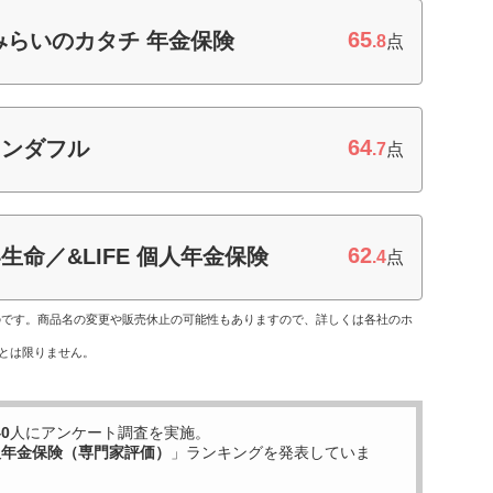
65
みらいのカタチ 年金保険
.8
点
64
ワンダフル
.7
点
62
命／&LIFE 個人年金保険
.4
点
ものです。商品名の変更や販売休止の可能性もありますので、詳しくは各社のホ
とは限りません。
40
人にアンケート調査を実施。
人年金保険（専門家評価）
」ランキングを発表していま