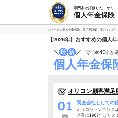
専門家が評価した、オリコ
個人年金保険
おすすめの個人年金保険（専門家評価）ランキング・
【2026年】おすすめの個人
／
最
新
／
40
専門家
名が
個人年金保
オリコン顧客満足
調査会社としての
オリコンランキング
企業に1967年よりス