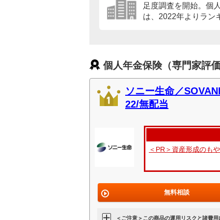
足度調査を開始。個
は、2022年よりラ
個人年金保険（専門家評価
ソニー生命／SOVA
22/無配当
＜PR＞資産形成のも
無料相談
＜ご注意＞この商品の運用リスクと諸費用