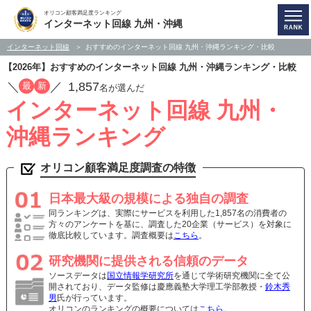
オリコン顧客満足度ランキング
インターネット回線 九州・沖縄
インターネット回線
おすすめのインターネット回線 九州・沖縄ランキング・比較
【2026年】おすすめのインターネット回線 九州・沖縄ランキング・比較
／
／
1,857
最
新
名が選んだ
インターネット回線 九州・
沖縄ランキング
オリコン顧客満足度調査の特徴
日本最大級の規模による独自の調査
同ランキングは、実際にサービスを利用した1,857名の消費者の
方々のアンケートを基に、調査した20企業（サービス）を対象に
徹底比較しています。調査概要は
こちら
。
研究機関に提供される信頼のデータ
ソースデータは
国立情報学研究所
を通じて学術研究機関に全て公
開されており、データ監修は慶應義塾大学理工学部教授・
鈴木秀
男
氏が行っています。
オリコンのランキングの概要については
こちら
。