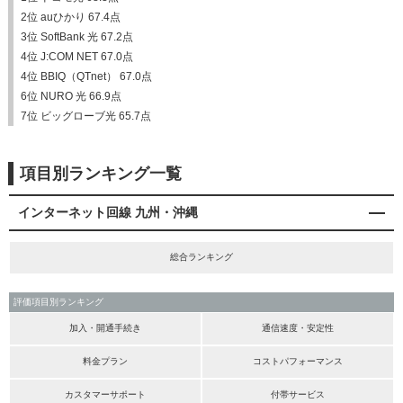
2位 auひかり 67.4点
3位 SoftBank 光 67.2点
4位 J:COM NET 67.0点
4位 BBIQ（QTnet） 67.0点
6位 NURO 光 66.9点
7位 ビッグローブ光 65.7点
項目別ランキング一覧
インターネット回線 九州・沖縄
総合ランキング
評価項目別ランキング
加入・開通手続き
通信速度・安定性
料金プラン
コストパフォーマンス
カスタマーサポート
付帯サービス