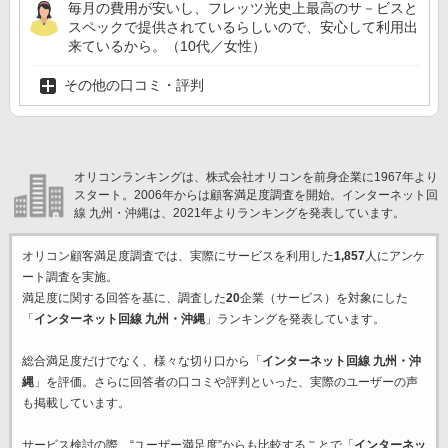
毎月の費用が安いし、フレッツ光史上最高のサ－ビスと
スペックで提供されているらしいので、安心して利用出
来ているから。（10代／女性）
その他の口コミ・評判
オリコンランキングは、株式会社オリコンを前身企業に1967年より
スタート。2006年からは顧客満足度調査を開始。インターネット回
線 九州・沖縄は、2021年よりランキングを発表しています。
オリコン顧客満足度調査では、実際にサービスを利用した
1,857
人にアンケ
ート調査を実施。
満足度に関する回答を基に、調査した
20
企業（サービス）を対象にした
「
インターネット回線 九州・沖縄
」ランキングを発表しています。
総合満足度だけでなく、様々な切り口から「
インターネット回線 九州・沖
縄
」を評価。さらに回答者の口コミや評判といった、実際のユーザーの声
も掲載しています。
サービス検討の際、“ユーザー満足度”からも比較することで「
インターネッ