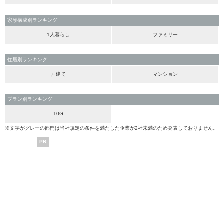
家族構成別ランキング
1人暮らし
ファミリー
住居別ランキング
戸建て
マンション
プラン別ランキング
10G
※文字がグレーの部門は当社規定の条件を満たした企業が2社未満のため発表しておりません。
PR