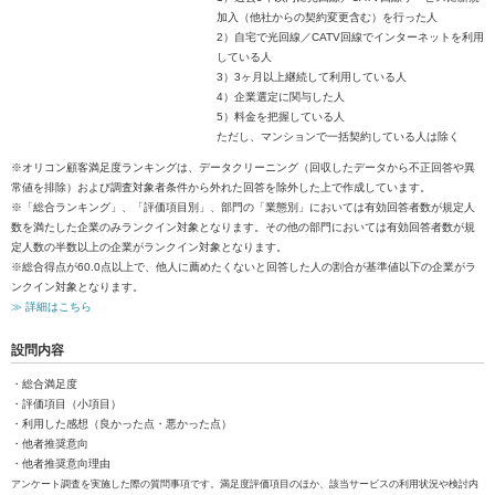
加入（他社からの契約変更含む）を行った人
2）自宅で光回線／CATV回線でインターネットを利用
している人
3）3ヶ月以上継続して利用している人
4）企業選定に関与した人
5）料金を把握している人
ただし、マンションで一括契約している人は除く
※オリコン顧客満足度ランキングは、データクリーニング（回収したデータから不正回答や異
常値を排除）および調査対象者条件から外れた回答を除外した上で作成しています。
※「総合ランキング」、「評価項目別」、部門の「業態別」においては有効回答者数が規定人
数を満たした企業のみランクイン対象となります。その他の部門においては有効回答者数が規
定人数の半数以上の企業がランクイン対象となります。
※総合得点が60.0点以上で、他人に薦めたくないと回答した人の割合が基準値以下の企業がラ
ンクイン対象となります。
≫ 詳細はこちら
設問内容
・総合満足度
・評価項目（小項目）
・利用した感想（良かった点・悪かった点）
・他者推奨意向
・他者推奨意向理由
アンケート調査を実施した際の質問事項です。満足度評価項目のほか、該当サービスの利用状況や検討内