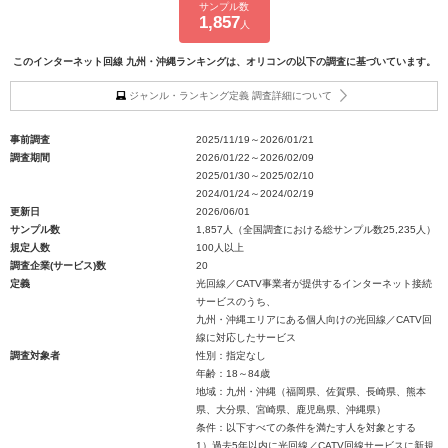
サンプル数
1,857
人
このインターネット回線 九州・沖縄ランキングは、オリコンの以下の調査に基づいています。
ジャンル・ランキング定義 調査詳細について
事前調査
2025/11/19～2026/01/21
調査期間
2026/01/22～2026/02/09
2025/01/30～2025/02/10
2024/01/24～2024/02/19
更新日
2026/06/01
サンプル数
1,857人（全国調査における総サンプル数25,235人）
規定人数
100人以上
調査企業(サービス)数
20
定義
光回線／CATV事業者が提供するインターネット接続
サービスのうち、
九州・沖縄エリアにある個人向けの光回線／CATV回
線に対応したサービス
調査対象者
性別：指定なし
年齢：18～84歳
地域：九州・沖縄（福岡県、佐賀県、長崎県、熊本
県、大分県、宮崎県、鹿児島県、沖縄県）
条件：以下すべての条件を満たす人を対象とする
1）過去5年以内に光回線／CATV回線サービスに新規