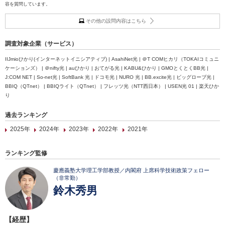
容を質問しています。
その他の設問内容はこちら
調査対象企業（サービス）
IIJmioひかり(インターネットイニシアティブ) | AsahiNet光 | ＠T COMヒカリ（TOKAIコミュニ
ケーションズ） | ＠nifty光 | auひかり | おてがる光 | KABU&ひかり | GMOとくとくBB光 |
J:COM NET | So-net光 | SoftBank 光 | ドコモ光 | NURO 光 | BB.excite光 | ビッグローブ光 |
BBIQ（QTnet） | BBIQライト（QTnet） | フレッツ光（NTT西日本） | USEN光 01 | 楽天ひか
り
過去ランキング
2025年
2024年
2023年
2022年
2021年
ランキング監修
慶應義塾大学理工学部教授／内閣府 上席科学技術政策フェロー
（非常勤）
鈴木秀男
【経歴】