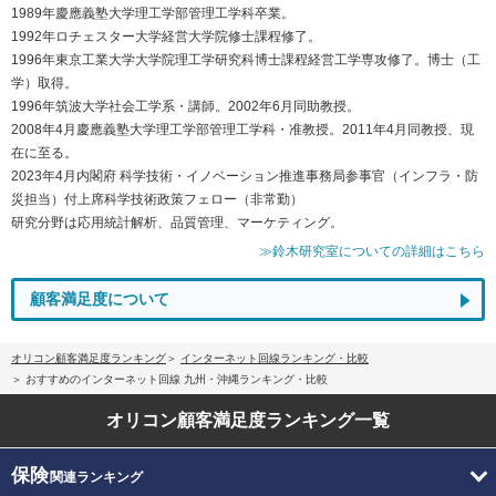
1989年慶應義塾大学理工学部管理工学科卒業。
1992年ロチェスター大学経営大学院修士課程修了。
1996年東京工業大学大学院理工学研究科博士課程経営工学専攻修了。博士（工
学）取得。
1996年筑波大学社会工学系・講師。2002年6月同助教授。
2008年4月慶應義塾大学理工学部管理工学科・准教授。2011年4月同教授、現
在に至る。
2023年4月内閣府 科学技術・イノベーション推進事務局参事官（インフラ・防
災担当）付上席科学技術政策フェロー（非常勤）
研究分野は応用統計解析、品質管理、マーケティング。
≫鈴木研究室についての詳細はこちら
顧客満足度について
オリコン顧客満足度ランキング
インターネット回線ランキング・比較
おすすめのインターネット回線 九州・沖縄ランキング・比較
オリコン顧客満足度
ランキング一覧
保険
関連ランキング