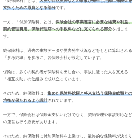
「純保険料」とは、
火災や自然災害などの事故が発生した際に保険金を
支払うための原資となる部分
です。
一方、「付加保険料」とは、
保険会社の事業運営に必要な経費や利益、
契約管理費用、保険代理店への手数料などに充てられる部分
を指しま
す。
純保険料は、過去の事故データや災害発生状況などをもとに算出される
「参考純率」を参考に、各保険会社が設定しています。
保険は、多くの契約者が保険料を出し合い、事故に遭った人を支える
「相互扶助」の仕組みで成り立っています。
そのため、純保険料は、
集めた保険料総額と将来支払う保険金総額との
均衡が保たれるよう設計
されています。
一方で、保険会社は保険金支払いだけでなく、契約管理や事故対応など
の運営も行う必要があります。
そのため、純保険料に付加保険料を上乗せし、最終的な保険料が決まり