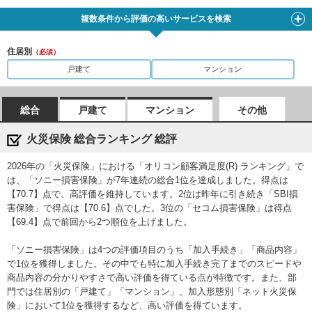
三井住友海上火災
複数条件から評価の高いサービスを検索
5位
7位
7位
4位
保険
住居別
（必須）
共栄火災海上保険
8位
6位
6位
8位
戸建て
マンション
東京海上日動火災
7位
8位
10位
5位
保険
総合
戸建て
マンション
その他
SOMPOダイレク
5位
4位
5位
ー
ト損害保険
火災保険 総合ランキング 総評
あいおいニッセイ
9位
9位
8位
7位
同和損害保険
2026年の「火災保険」における「オリコン顧客満足度(R) ランキング」で
は、「ソニー損害保険」が7年連続の総合1位を達成しました。得点は
AIG損害保険
ー
10位
9位
9位
【70.7】点で、高評価を維持しています。2位は昨年に引き続き「SBI損
害保険」で得点は【70.6】点でした。3位の「セコム損害保険」は得点
【69.4】点で前回から2つ順位を上げました。
損保ジャパン
10位
ー
ー
10位
「ソニー損害保険」は4つの評価項目のうち「加入手続き」「商品内容」
で1位を獲得しました。その中でも特に加入手続き完了までのスピードや
商品内容の分かりやすさで高い評価を得ている点が特徴です。また、部
門では住居別の「戸建て」「マンション」、加入形態別「ネット火災保
険」において1位を獲得するなど、高い評価を得ています。