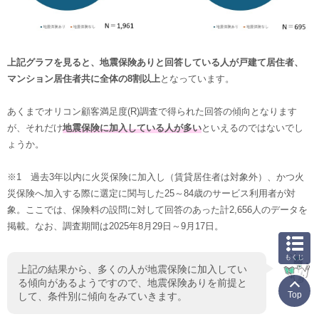
上記グラフを見ると、地震保険ありと回答している人が戸建て居住者、
マンション居住者共に全体の8割以上
となっています。
あくまでオリコン顧客満足度(R)調査で得られた回答の傾向となります
が、それだけ
地震保険に加入している人が多い
といえるのではないでし
ょうか。
※1 過去3年以内に火災保険に加入し（賃貸居住者は対象外）、かつ火
災保険へ加入する際に選定に関与した25～84歳のサービス利用者が対
象。ここでは、保険料の設問に対して回答のあった計2,656人のデータを
掲載。なお、調査期間は2025年8月29日～9月17日。
もくじ
上記の結果から、多くの人が地震保険に加入してい
る傾向があるようですので、地震保険ありを前提と
Top
して、条件別に傾向をみていきます。