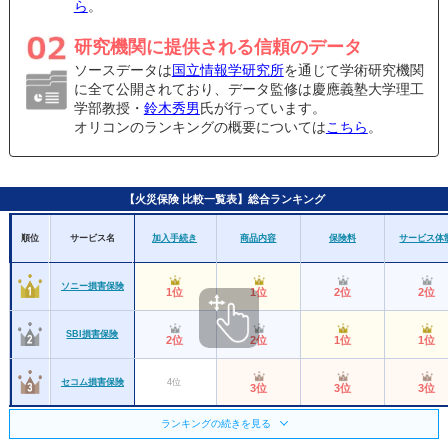
ら
。
研究機関に提供される信頼のデータ
ソースデータは
国立情報学研究所
を通じて学術研究機関
に全て公開されており、データ監修は慶應義塾大学理工
学部教授・
鈴木秀男
氏が行っています。
オリコンのランキングの概要については
こちら
。
【火災保険 比較一覧表】総合ランキング
順位
サービス名
加入手続き
商品内容
保険料
サービス体
ソニー損害保険
1位
1位
2位
2位
SBI損害保険
2位
2位
1位
1位
セコム損害保険
4位
3位
3位
3位
ランキングの続きを見る
日新火災海上保険
5位
4位
6位
3位