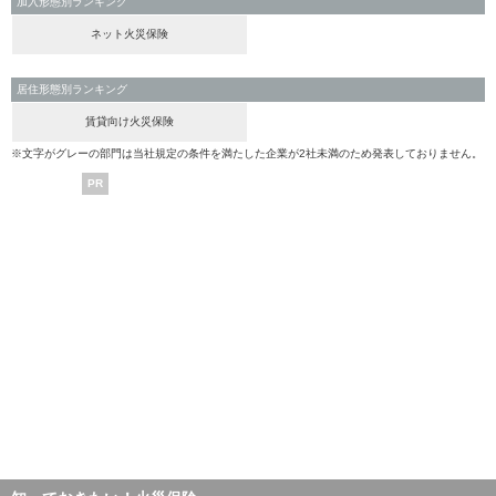
加入形態別ランキング
ネット火災保険
居住形態別ランキング
賃貸向け火災保険
※文字がグレーの部門は当社規定の条件を満たした企業が2社未満のため発表しておりません。
PR