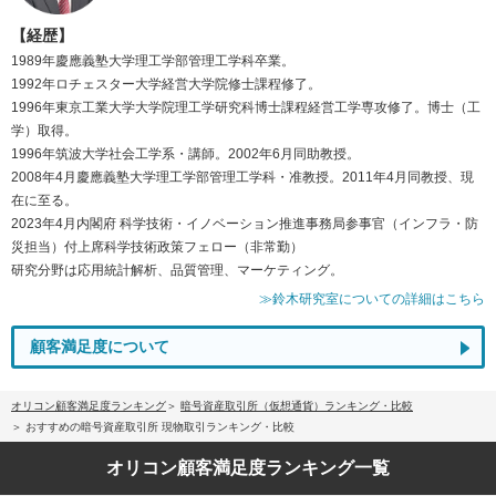
【経歴】
1989年慶應義塾大学理工学部管理工学科卒業。
1992年ロチェスター大学経営大学院修士課程修了。
1996年東京工業大学大学院理工学研究科博士課程経営工学専攻修了。博士（工
学）取得。
1996年筑波大学社会工学系・講師。2002年6月同助教授。
2008年4月慶應義塾大学理工学部管理工学科・准教授。2011年4月同教授、現
在に至る。
2023年4月内閣府 科学技術・イノベーション推進事務局参事官（インフラ・防
災担当）付上席科学技術政策フェロー（非常勤）
研究分野は応用統計解析、品質管理、マーケティング。
≫鈴木研究室についての詳細はこちら
顧客満足度について
オリコン顧客満足度ランキング
暗号資産取引所（仮想通貨）ランキング・比較
おすすめの暗号資産取引所 現物取引ランキング・比較
オリコン顧客満足度
ランキング一覧