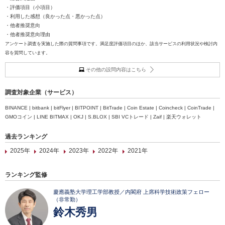
・評価項目（小項目）
・利用した感想（良かった点・悪かった点）
・他者推奨意向
・他者推奨意向理由
アンケート調査を実施した際の質問事項です。満足度評価項目のほか、該当サービスの利用状況や検討内
容を質問しています。
その他の設問内容はこちら
調査対象企業（サービス）
BINANCE | bitbank | bitFlyer | BITPOINT | BitTrade | Coin Estate | Coincheck | CoinTrade |
GMOコイン | LINE BITMAX | OKJ | S.BLOX | SBI VCトレード | Zaif | 楽天ウォレット
過去ランキング
2025年
2024年
2023年
2022年
2021年
ランキング監修
慶應義塾大学理工学部教授／内閣府 上席科学技術政策フェロー
（非常勤）
鈴木秀男