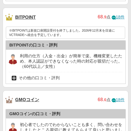
68
BITPOINT
.9
点
18件
※BITPOINTは新規口座開設受付を終了しました。2026年12月末を目途に
VCTRADEへ統合を予定しています。
BITPOINTの口コミ・評判
利用の仕方（入金・出金）が簡単で楽。機種変更したた
め、本人認証ができなくなった時の対応が親切だった。
（60代以上／女性）
その他の口コミ・評判
GMOコイン
68
.6
点
18件
GMOコインの口コミ・評判
初心者でしたのでわからないことも多く、問い合わせを
しましたところ親切に教えてもらえて良いと思いまし