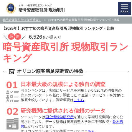
オリコン顧客満足度ランキング
暗号資産取引所 現物取引
暗号資産取引所（仮想通貨）
おすすめの暗号資産取引所 現物取引ランキング・比較
【2026年】おすすめの暗号資産取引所 現物取引ランキング・比較
／
／
6,526
最
新
名が選んだ
暗号資産取引所 現物取引ラン
キング
オリコン顧客満足度調査の特徴
日本最大級の規模による独自の調査
同ランキングは、実際にサービスを利用した6,526名の消費者の
方々のアンケートを基に、調査した15企業（サービス）を対象に
徹底比較しています。調査概要は
こちら
。
研究機関に提供される信頼のデータ
ソースデータは
国立情報学研究所
を通じて学術研究機関に全て公
開されており、データ監修は慶應義塾大学理工学部教授・
鈴木秀
男
氏が行っています。
オリコンのランキングの概要については
こちら
。