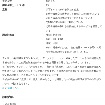
規定人数
100人以上
調査企業(サービス)数
15
定義
以下すべての条件を満たす企業
1)暗号資産交換業者として金融庁に登録されている
2)暗号資産の現物取引サービスを行っている
3)BTC／JPYの取引に対応している
4)暗号資産の取引を主目的とするサービスを展開して
いる
調査対象者
性別：指定なし
年齢：20～69歳
地域：全国
条件：過去3年以内に、主に裁量トレードを用いて暗
号資産の現物取引を自身で行っている人
※オリコン顧客満足度ランキングは、データクリーニング（回収したデータから不正回答や異
常値を排除）および調査対象者条件から外れた回答を除外した上で作成しています。
※「総合ランキング」、「評価項目別」、部門の「業態別」においては有効回答者数が規定人
数を満たした企業のみランクイン対象となります。その他の部門においては有効回答者数が規
定人数の半数以上の企業がランクイン対象となります。
※総合得点が60.0点以上で、他人に薦めたくないと回答した人の割合が基準値以下の企業がラ
ンクイン対象となります。
≫ 詳細はこちら
設問内容
・総合満足度