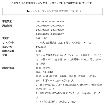
このプロバイダ 中国ランキングは、オリコンの以下の調査に基づいています。
ジャンル・ランキング定義 調査詳細について
事前調査
2022/05/11～2022/06/29
調査期間
2022/06/30～2022/08/08
2021/07/02～2021/07/29
2020/07/15～2020/07/27
更新日
2022/12/01
サンプル数
1,241人（全国調査における総サンプル数27,557人）
規定人数
50人以上
調査企業数
31社
定義
プロバイダ事業者が提供するインターネット接続サービスのう
ち、中国エリアにある個人向けの光回線/CATVに対応したサー
ビス事業
調査対象者
性別：指定なし
年齢：18～84歳
地域：中国（鳥取県、島根県、岡山県、広島県、山口県）
条件：以下すべての条件を満たす人
1）過去5年以内にプロバイダに新規加入（他社からの契約変更
含む）を行った人
2）自宅で光回線/CATV回線でインターネットを利用している
人
3）3ヶ月以上継続して利用している人