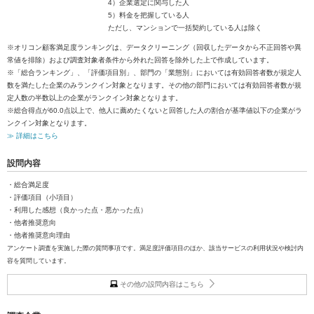
4）企業選定に関与した人
5）料金を把握している人
ただし、マンションで一括契約している人は除く
※オリコン顧客満足度ランキングは、データクリーニング（回収したデータから不正回答や異
常値を排除）および調査対象者条件から外れた回答を除外した上で作成しています。
※「総合ランキング」、「評価項目別」、部門の「業態別」においては有効回答者数が規定人
数を満たした企業のみランクイン対象となります。その他の部門においては有効回答者数が規
定人数の半数以上の企業がランクイン対象となります。
※総合得点が60.0点以上で、他人に薦めたくないと回答した人の割合が基準値以下の企業がラ
ンクイン対象となります。
≫ 詳細はこちら
設問内容
・総合満足度
・評価項目（小項目）
・利用した感想（良かった点・悪かった点）
・他者推奨意向
・他者推奨意向理由
アンケート調査を実施した際の質問事項です。満足度評価項目のほか、該当サービスの利用状況や検討内
容を質問しています。
その他の設問内容はこちら