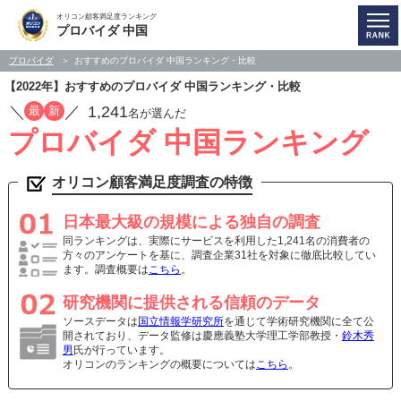
オリコン顧客満足度ランキング
プロバイダ 中国
プロバイダ
おすすめのプロバイダ 中国ランキング・比較
【2022年】おすすめのプロバイダ 中国ランキング・比較
／
／
1,241
最
新
名が選んだ
プロバイダ 中国ランキング
オリコン顧客満足度調査の特徴
日本最大級の規模による独自の調査
同ランキングは、実際にサービスを利用した1,241名の消費者の
方々のアンケートを基に、調査企業31社を対象に徹底比較してい
ます。調査概要は
こちら
。
研究機関に提供される信頼のデータ
ソースデータは
国立情報学研究所
を通じて学術研究機関に全て公
開されており、データ監修は慶應義塾大学理工学部教授・
鈴木秀
男
氏が行っています。
オリコンのランキングの概要については
こちら
。