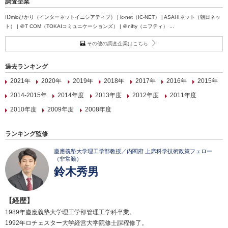
調査企業
IIJmioひかり（インターネットイニシアティブ） | ic-net（IC-NET） | ASAHIネット（朝日ネッ
ト） | ＠T COM（TOKAIコミュニケーションズ） | ＠nifty（ニフティ） ...
その他の調査企業はこちら
過去ランキング
2021年
2020年
2019年
2018年
2017年
2016年
2015年
2014-2015年
2014年度
2013年度
2012年度
2011年度
2010年度
2009年度
2008年度
ランキング監修
慶應義塾大学理工学部教授／内閣府 上席科学技術政策フェロー
（非常勤）
鈴木秀男
【経歴】
1989年慶應義塾大学理工学部管理工学科卒業。
1992年ロチェスター大学経営大学院修士課程修了。