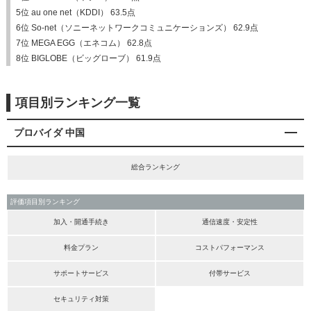
5位 au one net（KDDI） 63.5点
6位 So-net（ソニーネットワークコミュニケーションズ） 62.9点
7位 MEGA EGG（エネコム） 62.8点
8位 BIGLOBE（ビッグローブ） 61.9点
項目別ランキング一覧
プロバイダ 中国
総合ランキング
評価項目別ランキング
加入・開通手続き
通信速度・安定性
料金プラン
コストパフォーマンス
サポートサービス
付帯サービス
セキュリティ対策