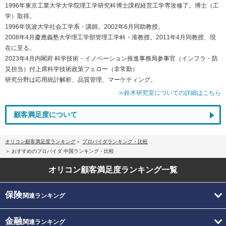
1996年東京工業大学大学院理工学研究科博士課程経営工学専攻修了。博士（工
学）取得。
1996年筑波大学社会工学系・講師。2002年6月同助教授。
2008年4月慶應義塾大学理工学部管理工学科・准教授。2011年4月同教授、現
在に至る。
2023年4月内閣府 科学技術・イノベーション推進事務局参事官（インフラ・防
災担当）付上席科学技術政策フェロー（非常勤）
研究分野は応用統計解析、品質管理、マーケティング。
≫鈴木研究室についての詳細はこちら
顧客満足度について
オリコン顧客満足度ランキング
プロバイダランキング・比較
おすすめのプロバイダ 中国ランキング・比較
オリコン顧客満足度
ランキング一覧
保険
関連ランキング
金融
関連ランキング