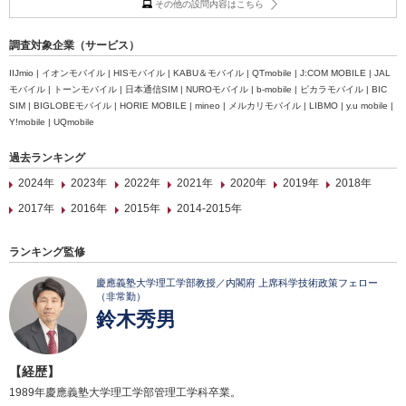
その他の設問内容はこちら
調査対象企業（サービス）
IIJmio | イオンモバイル | HISモバイル | KABU＆モバイル | QTmobile | J:COM MOBILE | JAL
モバイル | トーンモバイル | 日本通信SIM | NUROモバイル | b-mobile | ピカラモバイル | BIC
SIM | BIGLOBEモバイル | HORIE MOBILE | mineo | メルカリモバイル | LIBMO | y.u mobile |
Y!mobile | UQmobile
過去ランキング
2024年
2023年
2022年
2021年
2020年
2019年
2018年
2017年
2016年
2015年
2014-2015年
ランキング監修
慶應義塾大学理工学部教授／内閣府 上席科学技術政策フェロー
（非常勤）
鈴木秀男
【経歴】
1989年慶應義塾大学理工学部管理工学科卒業。