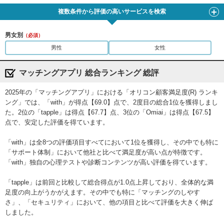
複数条件から評価の高いサービスを検索
男女別
（必須）
男性
女性
マッチングアプリ 総合ランキング 総評
2025年の「マッチングアプリ」における「オリコン顧客満足度(R) ランキ
ング」では、「with」が得点【69.0】点で、2度目の総合1位を獲得しまし
た。2位の「tapple」は得点【67.7】点、3位の「Omiai」は得点【67.5】
点で、安定した評価を得ています。
「with」は全8つの評価項目すべてにおいて1位を獲得し、その中でも特に
「サポート体制」において他社と比べて満足度が高い点が特徴です。
「with」独自の心理テストや診断コンテンツが高い評価を得ています。
「tapple」は前回と比較して総合得点が1.0点上昇しており、全体的な満
足度の向上がうかがえます。その中でも特に「マッチングのしやす
さ」、「セキュリティ」において、他の項目と比べて評価を大きく伸ば
しました。