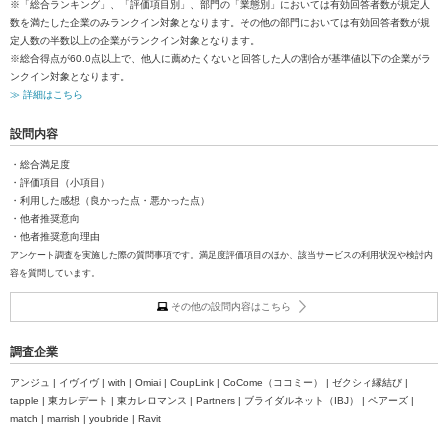
※「総合ランキング」、「評価項目別」、部門の「業態別」においては有効回答者数が規定人
数を満たした企業のみランクイン対象となります。その他の部門においては有効回答者数が規
定人数の半数以上の企業がランクイン対象となります。
※総合得点が60.0点以上で、他人に薦めたくないと回答した人の割合が基準値以下の企業がラ
ンクイン対象となります。
≫ 詳細はこちら
設問内容
・総合満足度
・評価項目（小項目）
・利用した感想（良かった点・悪かった点）
・他者推奨意向
・他者推奨意向理由
アンケート調査を実施した際の質問事項です。満足度評価項目のほか、該当サービスの利用状況や検討内
容を質問しています。
その他の設問内容はこちら
調査企業
アンジュ | イヴイヴ | with | Omiai | CoupLink | CoCome（ココミー） | ゼクシィ縁結び |
tapple | 東カレデート | 東カレロマンス | Partners | ブライダルネット（IBJ） | ペアーズ |
match | marrish | youbride | Ravit