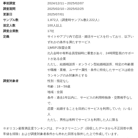
事前調査
2024/12/11～2025/02/07
調査期間
2025/02/10～2025/02/25
更新日
2025/07/01
サンプル数
1,872人（調査時サンプル数2,222人）
規定人数
100人以上
調査企業数
17社
定義
サイトやアプリ内で恋活・婚活サービスを行っており、以下い
ずれかの条件を満たすサービス
1)MSPJ加盟企業
2)入会時や有料会員登録時に審査があり、24時間監視のサポー
トがある企業
ただし、結婚相談所・オンライン型結婚相談所、特定の年齢層
や職種・業種、ユーザー属性・条件に特化したサービスは総合
ランキングのみ対象外とする
調査対象者
性別：指定なし
年齢：18～59歳
地域：全国
条件：過去1年以内に、サービスの利用時独身・交際相手なし
で、
恋愛・結婚することを目的にサービスを利用していた（いる）
人
ただし、男性は有料でサービスを利用した人に限る
※オリコン顧客満足度ランキングは、データクリーニング（回収したデータから不正回答や異
常値を排除）および調査対象者条件から外れた回答を除外した上で作成しています。