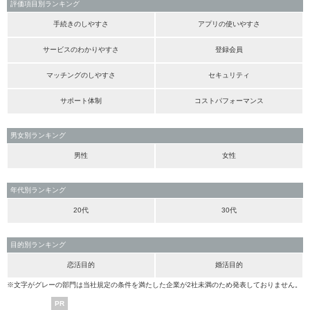
評価項目別ランキング
手続きのしやすさ
アプリの使いやすさ
サービスのわかりやすさ
登録会員
マッチングのしやすさ
セキュリティ
サポート体制
コストパフォーマンス
男女別ランキング
男性
女性
年代別ランキング
20代
30代
目的別ランキング
恋活目的
婚活目的
※文字がグレーの部門は当社規定の条件を満たした企業が2社未満のため発表しておりません。
PR