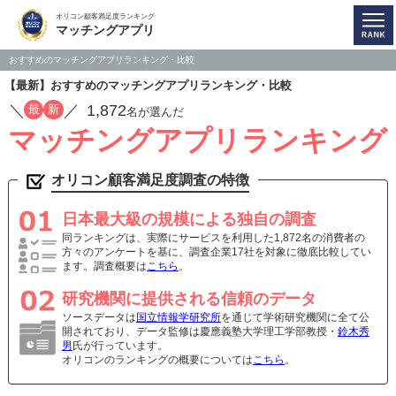
オリコン顧客満足度ランキング
マッチングアプリ
おすすめのマッチングアプリランキング・比較
【最新】おすすめのマッチングアプリランキング・比較
／
／
1,872
最
新
名が選んだ
マッチングアプリランキング
オリコン顧客満足度調査の特徴
日本最大級の規模による独自の調査
同ランキングは、実際にサービスを利用した1,872名の消費者の
方々のアンケートを基に、調査企業17社を対象に徹底比較してい
ます。調査概要は
こちら
。
研究機関に提供される信頼のデータ
ソースデータは
国立情報学研究所
を通じて学術研究機関に全て公
開されており、データ監修は慶應義塾大学理工学部教授・
鈴木秀
男
氏が行っています。
オリコンのランキングの概要については
こちら
。