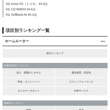
3位 home 5G（ドコモ） 64.9点
4位 UQ WiMAX 64.8点
5位 SoftBank Air 64.4点
項目別ランキング一覧
ホームルーター
総合ランキング
評価項目別ランキング
加入・開通のしやすさ
通信速度・安定性
料金・キャンペーン
コストパフォーマンス
カスタマーサポート
付帯サービス
地域別ランキング