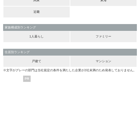
関東
東海
近畿
家族構成別ランキング
1人暮らし
ファミリー
住居別ランキング
戸建て
マンション
※文字がグレーの部門は当社規定の条件を満たした企業が2社未満のため発表しておりません。
PR