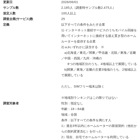
更新日
2026/06/01
サンプル数
2,185人（調査時サンプル数2,475人）
規定人数
100人以上
調査企業(サービス)数
25
定義
以下すべての条件をみたす企業
1) インターネット接続サービスのうちモバイル回線を
用いてインターネットに接続する据え置き型のホーム
ルーターを提供する企業
2) a,bいずれかに該当する ※
a)北海道／東北／関東／甲信越・北陸／東海／近畿
／中国・四国／九州・沖縄の
8つの地域区分のうち、4地域以上で展開している
b)関東／東海／近畿の主要3地域のうち、2地域以上
で展開している
ただし、SIMフリー端末は除く
※地域別ランキングはこの限りではない
調査対象者
性別：指定なし
年齢：18～84歳
地域：全国
条件：以下すべての条件を満たす人
1）過去3年以内にホームルーターの新規契約（他社か
らの契約変更含む）を行った
2）現在、自宅でホームルーターを利用している