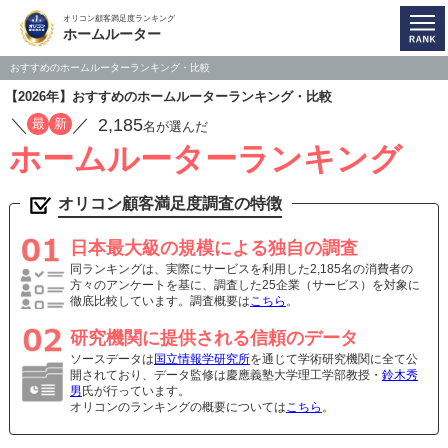
オリコン顧客満足度ランキング
ホームルーター
おすすめのホームルーターランキング・比較
【2026年】おすすめのホームルーターランキング・比較
／
／
2,185
最
新
名が選んだ
ホームルーターランキング
オリコン顧客満足度調査の特徴
日本最大級の規模による独自の調査
同ランキングは、実際にサービスを利用した2,185名の消費者の
方々のアンケートを基に、調査した25企業（サービス）を対象に
徹底比較しています。調査概要は
こちら
。
研究機関に提供される信頼のデータ
ソースデータは
国立情報学研究所
を通じて学術研究機関に全て公
開されており、データ監修は慶應義塾大学理工学部教授・
鈴木秀
男
氏が行っています。
オリコンのランキングの概要については
こちら
。