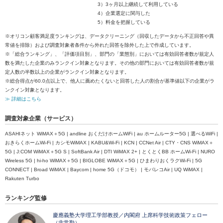
3）3ヶ月以上継続して利用している
4）企業選定に関与した
5）料金を把握している
※オリコン顧客満足度ランキングは、データクリーニング（回収したデータから不正回答や異
常値を排除）および調査対象者条件から外れた回答を除外した上で作成しています。
※「総合ランキング」、「評価項目別」、部門の「業態別」においては有効回答者数が規定人
数を満たした企業のみランクイン対象となります。その他の部門においては有効回答者数が規
定人数の半数以上の企業がランクイン対象となります。
※総合得点が60.0点以上で、他人に薦めたくないと回答した人の割合が基準値以下の企業がラ
ンクイン対象となります。
≫ 詳細はこちら
調査対象企業（サービス）
ASAHIネット WiMAX＋5G | andline おくだけホームWiFi | au ホームルーター5G | 選べるWiFi |
おきらくホームWi‐Fi | カシモWiMAX | KABU&Wi-Fi | KCN | CCNet Air | CTY・CNS WiMAX＋
5G | J:COM WiMAX＋5G S | SoftBank Air | DTI WiMAX 2+ | とくとくBB ホームWi-Fi | NURO
Wireless 5G | hi-ho WiMAX＋5G | BIGLOBE WiMAX＋5G | ひまわりおくラクWi-Fi | 5G
CONNECT | Broad WiMAX | Baycom | home 5G（ドコモ） | モバレコAir | UQ WiMAX |
Rakuten Turbo
ランキング監修
慶應義塾大学理工学部教授／内閣府 上席科学技術政策フェロー
（非常勤）