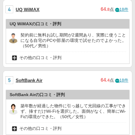
64
UQ WiMAX
.8
点
18件
UQ WiMAXの口コミ・評判
契約前に無料お試し期間が2週間あり、実際に使うこと
になる自宅のPCや部屋の環境で試せたのでよかった。
（50代／男性）
その他の口コミ・評判
64
SoftBank Air
.4
点
18件
SoftBank Airの口コミ・評判
築年数が経過した物件に引っ越して光回線の工事ができ
ず、挿すだけWi-Fiを選択した。面倒がなく、簡単にWi-
Fiの環境ができた。（50代／女性）
その他の口コミ・評判