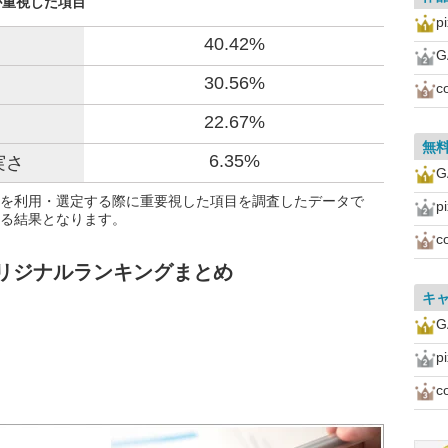
人が重視した項目
p
40.42%
G
30.56%
c
22.67%
無
6.35%
実さ
G
を利用・選定する際に重要視した項目を調査したデータで
p
る結果となります。
c
リジナルランキングまとめ
キ
G
点
p
c