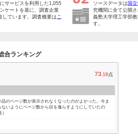
サービスを利用した1,055
ソースデータは
国立
ンケートを基に、調査企業
究機関に全て公開さ
較しています。調査概要は
こ
義塾大学理工学部教
す。
 総合ランキング
73
.18
点
作品のページ数が表示されなくなったのがよかった。今ま
らないようにページ数から目を逸らすようにしていたの
性）