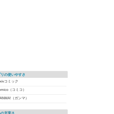
プリの使いやすさ
ixivコミック
omico（コミコ）
ANMA!（ガンマ）
品の充実さ