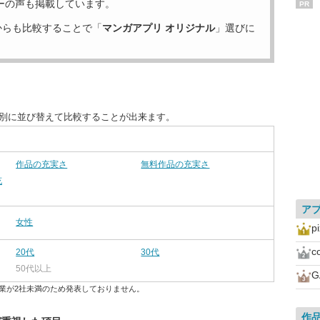
ーの声も掲載しています。
PR
からも比較することで「
マンガアプリ オリジナル
」選びに
目別に並び替えて比較することが出来ます。
作品の充実さ
無料作品の充実さ
充
ア
女性
p
c
20代
30代
50代以上
G
業が2社未満のため発表しておりません。
作