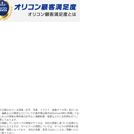
で公開されている情報（文字、写真、イラスト、画像データ等）及びこれ
・編集および構造などについての著作権は株式会社oricon MEに帰属してお
これらの情報を権利者の許可なく無断転載・複製などの二次利用を行うこ
禁じております。
で掲載しているすべての情報やデータは、当社の調査に基づいた結果から
ものとなりますが、サービスへの感想については、サービスの利用者が提
見解・感想となっており、当社の見解・意見ではないことをご理解いただ
ご覧ください。