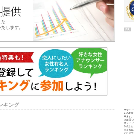
PR
ンキング
当サイト
らの配置
ります。
とは固く
当サイト
作成した
出された
いた上で