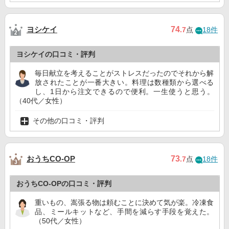
ヨシケイ
74
.7
点
18件
ヨシケイの口コミ・評判
毎日献立を考えることがストレスだったのでそれから解
放されたことが一番大きい。料理は数種類から選べる
し、1日から注文できるので便利。一生使うと思う。
（40代／女性）
その他の口コミ・評判
おうちCO-OP
73
.7
点
18件
おうちCO-OPの口コミ・評判
重いもの、嵩張る物は頼むことに決めて気が楽。冷凍食
品、ミールキットなど、手間を減らす手段を覚えた。
（50代／女性）