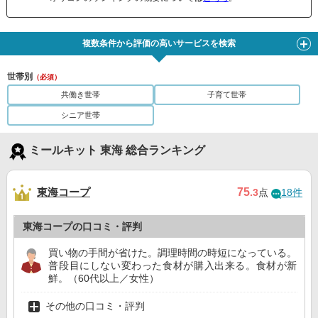
複数条件から評価の高いサービスを検索
世帯別
（必須）
共働き世帯
子育て世帯
シニア世帯
ミールキット 東海 総合ランキング
東海コープ
75
.3
点
18件
東海コープの口コミ・評判
買い物の手間が省けた。調理時間の時短になっている。
普段目にしない変わった食材が購入出来る。食材が新
鮮。（60代以上／女性）
その他の口コミ・評判