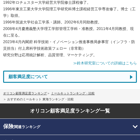
1992年ロチェスター大学経営大学院修士課程修了。
1996年東京工業大学大学院理工学研究科博士課程経営工学専攻修了。博士（工
学）取得。
1996年筑波大学社会工学系・講師。2002年6月同助教授。
2008年4月慶應義塾大学理工学部管理工学科・准教授。2011年4月同教授、現
在に至る。
2023年4月内閣府 科学技術・イノベーション推進事務局参事官（インフラ・防
災担当）付上席科学技術政策フェロー（非常勤）
研究分野は応用統計解析、品質管理、マーケティング。
≫鈴木研究室についての詳細はこちら
顧客満足度について
オリコン顧客満足度ランキング
ミールキットランキング・比較
おすすめのミールキット 東海ランキング・比較
オリコン顧客満足度
ランキング一覧
保険
関連ランキング