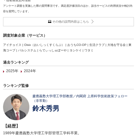
・他者推奨意向理由
アンケート調査を実施した際の質問事項です。満足度評価項目のほか、該当サービスの利用状況や検討内
容を質問しています。
その他の設問内容はこちら
調査対象企業（サービス）
アイチョイス | Oisix（おいしっくすくらぶ） | おうちCO-OP | 生活クラブ | 大地を守る会 | 東
海コープ | パルシステム | らでぃっしゅぼーや | ヨシケイ | ワタミ
過去ランキング
2025年
2024年
ランキング監修
慶應義塾大学理工学部教授／内閣府 上席科学技術政策フェロー
（非常勤）
鈴木秀男
【経歴】
1989年慶應義塾大学理工学部管理工学科卒業。