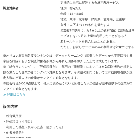
定期的に自宅に配達する食材宅配サービス
調査対象者
性別：指定なし
年齢：18～84歳
地域：東海（岐阜県、静岡県、愛知県、三重県）
条件：以下すべての条件を満たす人
1)過去3年以内に、月1回以上の食材宅配（定期配送サ
ービス）を2ヶ月以上継続利用したことがある人
2)ミールキットを購入したことがある人
ただし、お試しサービスのみの利用者は対象外とする
※オリコン顧客満足度ランキングは、データクリーニング（回収したデータから不正回答や異
常値を排除）および調査対象者条件から外れた回答を除外した上で作成しています。
※「総合ランキング」、「評価項目別」、部門の「業態別」においては有効回答者数が規定人
数を満たした企業のみランクイン対象となります。その他の部門においては有効回答者数が規
定人数の半数以上の企業がランクイン対象となります。
※総合得点が60.0点以上で、他人に薦めたくないと回答した人の割合が基準値以下の企業がラ
ンクイン対象となります。
≫ 詳細はこちら
設問内容
・総合満足度
・評価項目（小項目）
・利用した感想（良かった点・悪かった点）
・他者推奨意向