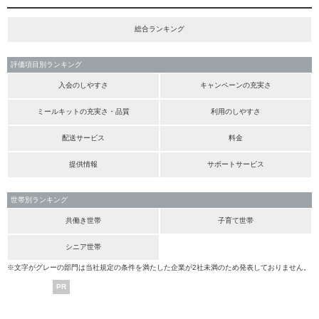
総合ランキング
評価項目別ランキング
入会のしやすさ
キャンペーンの充実さ
ミールキットの充実さ・品質
利用のしやすさ
配送サービス
料金
提供情報
サポートサービス
世帯別ランキング
共働き世帯
子育て世帯
シニア世帯
※文字がグレーの部門は当社規定の条件を満たした企業が2社未満のため発表しておりません。
PR