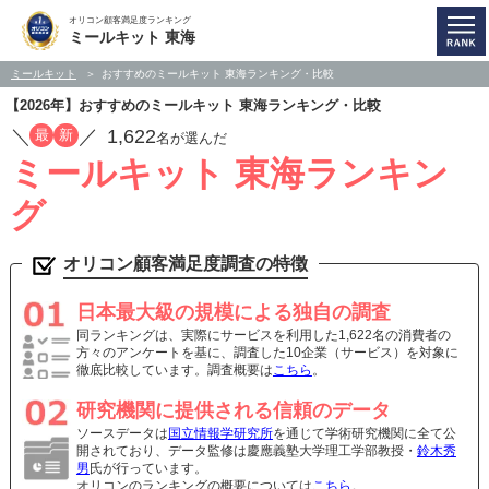
オリコン顧客満足度ランキング
ミールキット 東海
ミールキット
おすすめのミールキット 東海ランキング・比較
【2026年】おすすめのミールキット 東海ランキング・比較
／
／
1,622
最
新
名が選んだ
ミールキット 東海ランキン
グ
オリコン顧客満足度調査の特徴
日本最大級の規模による独自の調査
同ランキングは、実際にサービスを利用した1,622名の消費者の
方々のアンケートを基に、調査した10企業（サービス）を対象に
徹底比較しています。調査概要は
こちら
。
研究機関に提供される信頼のデータ
ソースデータは
国立情報学研究所
を通じて学術研究機関に全て公
開されており、データ監修は慶應義塾大学理工学部教授・
鈴木秀
男
氏が行っています。
オリコンのランキングの概要については
こちら
。