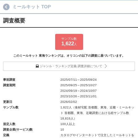
ミールキット TOP
調査概要
サンプル数
1,622
人
このミールキット 東海ランキングは、オリコンの以下の調査に基づいています。
ジャンル・ランキング定義 調査詳細について
事前調査
2025/07/11～2025/09/24
調査期間
2025/09/25～2025/10/27
2024/09/19～2024/10/07
2023/10/26～2023/11/01
更新日
2026/02/02
サンプル数
1,622人（食材宅配 首都圏、東海、近畿・ミールキッ
ト 首都圏、東海、近畿調査における総サンプル数
18,816人）
規定人数
100人以上
調査企業(サービス)数
10
定義
カタログやインターネットで注文したミールキットを