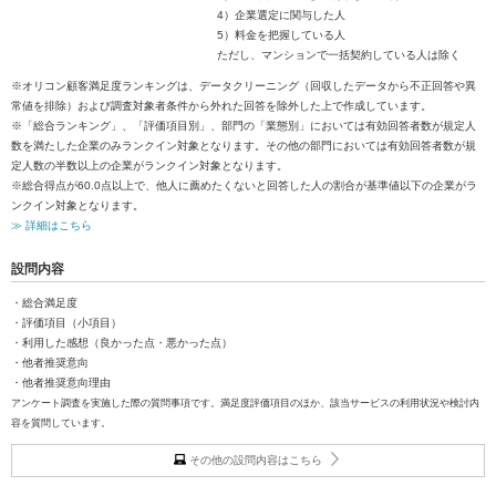
4）企業選定に関与した人
5）料金を把握している人
ただし、マンションで一括契約している人は除く
※オリコン顧客満足度ランキングは、データクリーニング（回収したデータから不正回答や異
常値を排除）および調査対象者条件から外れた回答を除外した上で作成しています。
※「総合ランキング」、「評価項目別」、部門の「業態別」においては有効回答者数が規定人
数を満たした企業のみランクイン対象となります。その他の部門においては有効回答者数が規
定人数の半数以上の企業がランクイン対象となります。
※総合得点が60.0点以上で、他人に薦めたくないと回答した人の割合が基準値以下の企業がラ
ンクイン対象となります。
≫ 詳細はこちら
設問内容
・総合満足度
・評価項目（小項目）
・利用した感想（良かった点・悪かった点）
・他者推奨意向
・他者推奨意向理由
アンケート調査を実施した際の質問事項です。満足度評価項目のほか、該当サービスの利用状況や検討内
容を質問しています。
その他の設問内容はこちら