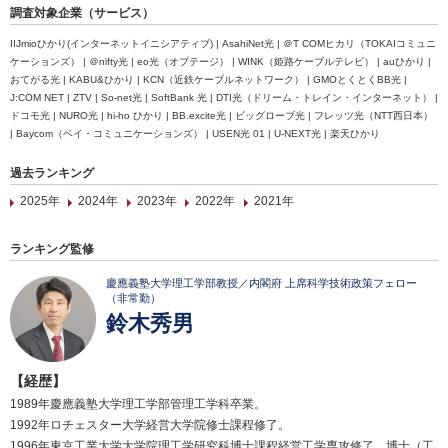
調査対象企業（サービス）
IIJmioひかり(インターネットイニシアティブ) | AsahiNet光 | ＠T COMヒカリ（TOKAIコミュニ
ケーションズ） | ＠nifty光 | eo光（オプテージ） | WINK（姫路ケーブルテレビ） | auひかり |
おてがる光 | KABU&ひかり | KCN（近鉄ケーブルネットワーク） | GMOとくとくBB光 |
J:COM NET | ZTV | So-net光 | SoftBank 光 | DTI光（ドリーム・トレイン・インターネット） |
ドコモ光 | NURO光 | hi-ho ひかり | BB.excite光 | ビッグローブ光 | フレッツ光（NTT西日本）
| Baycom（ベイ・コミュニケーションズ） | USEN光 01 | U-NEXT光 | 楽天ひかり
過去ランキング
2025年
2024年
2023年
2022年
2021年
ランキング監修
慶應義塾大学理工学部教授／内閣府 上席科学技術政策フェロー
（非常勤）
鈴木秀男
【経歴】
1989年慶應義塾大学理工学部管理工学科卒業。
1992年ロチェスター大学経営大学院修士課程修了。
1996年東京工業大学大学院理工学研究科博士課程経営工学専攻修了。博士（工