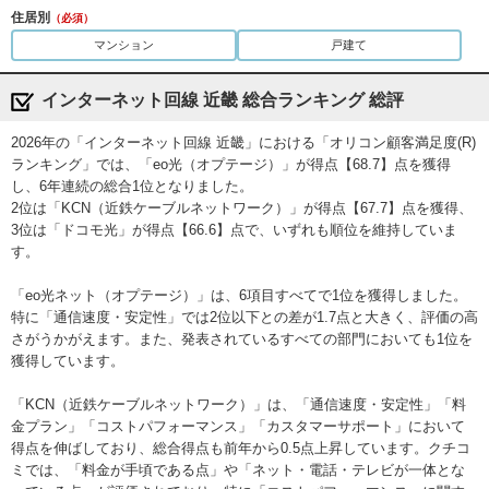
住居別
（必須）
マンション
戸建て
インターネット回線 近畿 総合ランキング 総評
2026年の「インターネット回線 近畿」における「オリコン顧客満足度(R)
ランキング」では、「eo光（オプテージ）」が得点【68.7】点を獲得
し、6年連続の総合1位となりました。
2位は「KCN（近鉄ケーブルネットワーク）」が得点【67.7】点を獲得、
3位は「ドコモ光」が得点【66.6】点で、いずれも順位を維持していま
す。
「eo光ネット（オプテージ）」は、6項目すべてで1位を獲得しました。
特に「通信速度・安定性」では2位以下との差が1.7点と大きく、評価の高
さがうかがえます。また、発表されているすべての部門においても1位を
獲得しています。
「KCN（近鉄ケーブルネットワーク）」は、「通信速度・安定性」「料
金プラン」「コストパフォーマンス」「カスタマーサポート」において
得点を伸ばしており、総合得点も前年から0.5点上昇しています。クチコ
ミでは、「料金が手頃である点」や「ネット・電話・テレビが一体とな