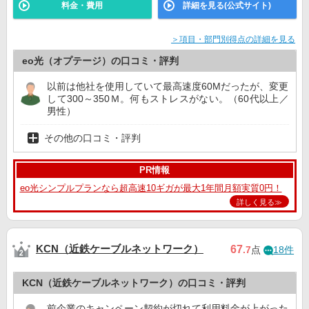
料金・費用
詳細を見る(公式サイト)
＞項目・部門別得点の詳細を見る
eo光（オプテージ）の口コミ・評判
以前は他社を使用していて最高速度60Mだったが、変更
して300～350Ｍ。何もストレスがない。（60代以上／
男性）
その他の口コミ・評判
PR情報
eo光シンプルプランなら超高速10ギガが最大1年間月額実質0円！
詳しく見る≫
KCN（近鉄ケーブルネットワーク）
67
.7
点
18件
KCN（近鉄ケーブルネットワーク）の口コミ・評判
前企業のキャンペーン契約が切れて利用料金が上がった