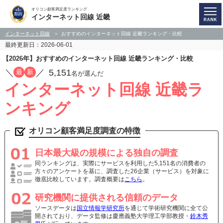
オリコン顧客満足度ランキング
インターネット回線 近畿
インターネット回線
おすすめのインターネット回線 近畿ランキング・比較
最終更新日：2026-06-01
【2026年】おすすめのインターネット回線 近畿ランキング・比較
／
／
5,151
最
新
名が選んだ
インターネット回線 近畿ラ
ンキング
オリコン顧客満足度調査の特徴
日本最大級の規模による独自の調査
同ランキングは、実際にサービスを利用した5,151名の消費者の
方々のアンケートを基に、調査した26企業（サービス）を対象に
徹底比較しています。調査概要は
こちら
。
研究機関に提供される信頼のデータ
ソースデータは
国立情報学研究所
を通じて学術研究機関に全て公
開されており、データ監修は慶應義塾大学理工学部教授・
鈴木秀