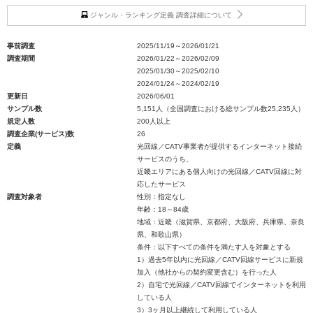
ジャンル・ランキング定義 調査詳細について
事前調査
2025/11/19～2026/01/21
調査期間
2026/01/22～2026/02/09
2025/01/30～2025/02/10
2024/01/24～2024/02/19
更新日
2026/06/01
サンプル数
5,151人（全国調査における総サンプル数25,235人）
規定人数
200人以上
調査企業(サービス)数
26
定義
光回線／CATV事業者が提供するインターネット接続
サービスのうち、
近畿エリアにある個人向けの光回線／CATV回線に対
応したサービス
調査対象者
性別：指定なし
年齢：18～84歳
地域：近畿（滋賀県、京都府、大阪府、兵庫県、奈良
県、和歌山県）
条件：以下すべての条件を満たす人を対象とする
1）過去5年以内に光回線／CATV回線サービスに新規
加入（他社からの契約変更含む）を行った人
2）自宅で光回線／CATV回線でインターネットを利用
している人
3）3ヶ月以上継続して利用している人