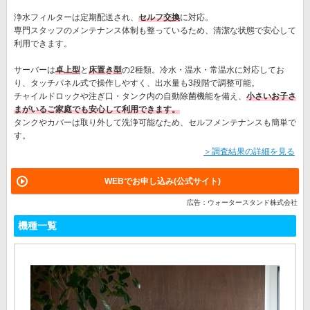
浄水フィルターは定期配送され、
セルフ交換
に対応。
専門スタッフのメンテナンス体制も整っているため、清潔な状態で安心して
利用できます。
サーバーは
卓上型
と
床置き型
の2種類。冷水・温水・常温水に対応してお
り、タッチパネル式で操作しやすく、出水量も3段階で調整可能。
チャイルドロックや注ぎ口・タンク内の自動除菌機能を備え、
小さいお子さ
まがいるご家庭でも安心して利用できます。
タンクやカバーは取り外して洗浄可能なため、セルフメンテナンスも簡単で
す。
＞調査結果の詳細を見る
WEBでお申し込み(公式サイト)
広告：ウォータースタンド株式会社
機種一覧