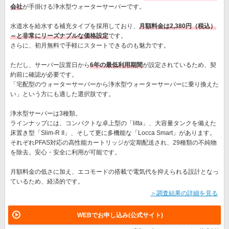
会社
が手掛ける浄水型ウォーターサーバーです。
水道水を給水する補充タイプを採用しており、
月額料金は2,380円（税込）
～と非常にリーズナブルな価格設定
です。
さらに、初月無料で手軽にスタートできるのも魅力です。
ただし、サーバー設置日から
6年の最低利用期間
が設定されているため、契
約前に確認が必要です。
「宅配型のウォーターサーバーから浄水型ウォーターサーバーに乗り換えた
い」という方にも適した選択肢です。
浄水型サーバーは3種類。
ラインナップには、コンパクトな卓上型の「litta」、大容量タンクを備えた
床置き型「Slim-R II」、そして更に多機能な「Locca Smart」があります。
それぞれPFAS対応の高性能カートリッジが定期配送され、29種類の不純物
を除去。安心・安全に利用が可能です。
月額料金の低さに加え、エコモードの搭載で電気代を抑えられる設計となっ
ているため、経済的です。
＞調査結果の詳細を見る
WEBでお申し込み(公式サイト)