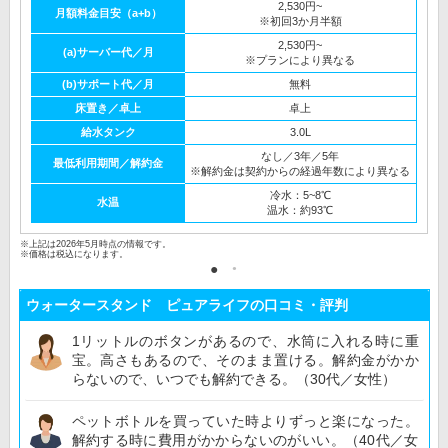
2,530円~
月額料金目安（a+b）
※初回3か月半額
2,530円~
(a)サーバー代／月
※プランにより異なる
(b)サポート代／月
無料
床置き／卓上
卓上
給水タンク
3.0L
なし／3年／5年
最低利用期間／解約金
※解約金は契約からの経過年数により異なる
冷水：5~8℃
水温
温水：約93℃
※上記は2026年5月時点の情報です。
※価格は税込になります。
ウォータースタンド ピュアライフの口コミ・評判
1リットルのボタンがあるので、水筒に入れる時に重
宝。高さもあるので、そのまま置ける。解約金がかか
らないので、いつでも解約できる。（30代／女性）
ペットボトルを買っていた時よりずっと楽になった。
解約する時に費用がかからないのがいい。（40代／女