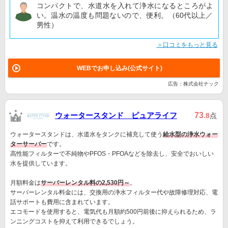
コンパクトで、水道水を入れて浄水になるところがよ
い。温水の温度も問題ないので、便利。（60代以上／
男性）
＞口コミをもっと見る
WEBでお申し込み(公式サイト)
広告：株式会社ナック
ウォータースタンド ピュアライフ
73
.8
点
ウォータースタンドは、水道水をタンクに補充して使う
給水型の浄水ウォー
ターサーバー
です。
高性能フィルターで不純物やPFOS・PFOAなどを除去し、安全でおいしい
水を提供しています。
月額料金は
サーバーレンタル料の2,530円～
。
サーバーレンタル料金には、交換用の浄水フィルター代や故障修理対応、電
話サポートも費用に含まれています。
エコモードを使用すると、電気代も月額約500円前後に抑えられるため、ラ
ンニングコストを抑えて利用できるでしょう。