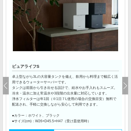
ピュアライフS
卓上型ながら3Lの大容量タンクを備え、飲用から料理まで幅広く活
用できるウォーターサーバーです。
タンクは前面から引き出せる設計で、給水やお手入れもスムーズ。
冷水・温水に加え常温水や3段階の出水量に対応しています。
浄水フィルターは年1回（※1日７L使用の場合の交換目安）無料で
配送され、手軽に交換しながら安心して利用できます。
●カラー：ホワイト、ブラック
●サイズ(cm)：W26×D45.5×H47（受け皿使用時）