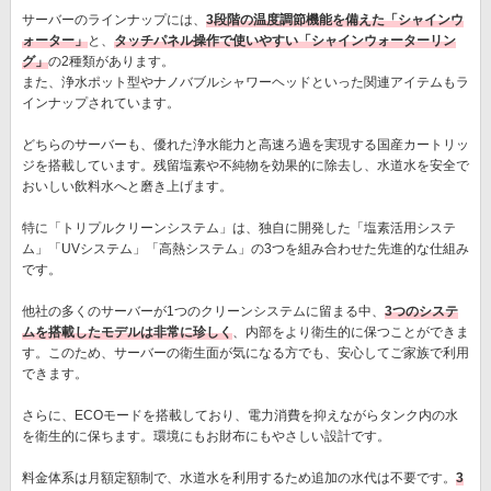
サーバーのラインナップには、
3段階の温度調節機能を備えた「シャインウ
ォーター」
と、
タッチパネル操作で使いやすい「シャインウォーターリン
グ」
の2種類があります。
また、浄水ポット型やナノバブルシャワーヘッドといった関連アイテムもラ
インナップされています。
どちらのサーバーも、優れた浄水能力と高速ろ過を実現する国産カートリッ
ジを搭載しています。残留塩素や不純物を効果的に除去し、水道水を安全で
おいしい飲料水へと磨き上げます。
特に「トリプルクリーンシステム」は、独自に開発した「塩素活用システ
ム」「UVシステム」「高熱システム」の3つを組み合わせた先進的な仕組み
です。
他社の多くのサーバーが1つのクリーンシステムに留まる中、
3つのシステ
ムを搭載したモデルは非常に珍しく
、内部をより衛生的に保つことができま
す。このため、サーバーの衛生面が気になる方でも、安心してご家族で利用
できます。
さらに、ECOモードを搭載しており、電力消費を抑えながらタンク内の水
を衛生的に保ちます。環境にもお財布にもやさしい設計です。
料金体系は月額定額制で、水道水を利用するため追加の水代は不要です。
3