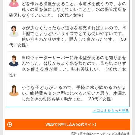
どを作れる温度があること。水道水を使うので、水の
残りの量を気にしなくていいことと、水の保管場所を
確保しなくていいこと。（20代／女性）
水が少なくなったら水道水を補充すればよいので、卓
上型でちょうどいいサイズでとても使いやすいです。
使い方もわかりやすく、購入して良かったです。（50
代／女性）
当時ウォーターサーバーに浄水型があるのを知りませ
んでした。普段からよく水を飲むので、量を気にせず
水を使える点が嬉しい。味も美味しい。（40代／女
性）
小さな子どもがいるので、手軽に水が飲めるのがよ
い。維持費もタンク型に比べると安いと思う。水漏れ
したときの対応も早く助かった。（30代／女性）
＞口コミをもっと見る
WEBでお申し込み(公式サイト)
広告：富士山GXホールディングス株式会社