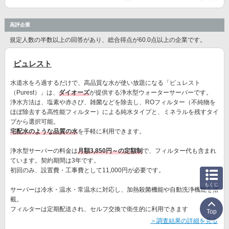
高評企業
規定人数の半数以上の回答があり、総合得点が60.0点以上の企業です。
ピュレスト
水道水をろ過するだけで、高品質な水が使い放題になる「ピュレスト
（Purest）」は、
ダイオーズ
が提供する浄水型ウォーターサーバーです。
浄水方法は、塩素や赤さび、雑菌などを除去し、ROフィルター（不純物を
ほぼ除去する高性能フィルター）による純水タイプと、ミネラルを残すタイ
プから選択可能。
宅配水のような品質の水
を手軽に利用できます。
浄水型サーバーの料金は
月額3,850円～の定額制
で、フィルター代も含まれ
ています。契約期間は3年です。
初回のみ、設置費・工事費として11,000円が必要です。
もくじ
サーバーは冷水・温水・常温水に対応し、加熱殺菌機能や自動洗浄機能を搭
載。
フィルターは定期配送され、セルフ交換で衛生的に利用できます
Top
＞調査結果の詳細を見る