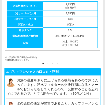
2,750円
月額料金目安（a+b）
※初月0円
(a)サーバー代／月
2,750円
(b)サポート代／月
無料
床置き／卓上
床置き
給水タンク
6.5L
最低利用期間／解約金
3年（解約金：40,000円）
冷水：5~15℃
水温
温水：70~85℃
※上記は2026年5月時点の情報です。
※価格は税込になります。
エブリィフレシャスの口コミ・評判
お湯の温度をさらに上げられる機能もあるので気に入
っています。浄水フィルターの交換時期になるとメー
ルでお知らせをしてくれるので、交換することを忘れ
ずにできるので、とても助かっています。（30代／女性）
水の温度の設定が豊富であること。カップラーメンな