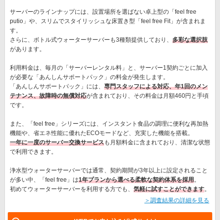
サーバーのラインナップには、設置場所を選ばない卓上型の「feel free
putio」や、スリムでスタイリッシュな床置き型「feel free Fit」が含まれま
す。
さらに、ボトル式ウォーターサーバーも3種類提供しており、
多彩な選択肢
があります。
利用料金は、毎月の「サーバーレンタル料」と、サーバー1契約ごとに加入
が必要な「あんしんサポートパック」の料金が発生します。
「あんしんサポートパック」には、
専門スタッフによる対応、年1回のメン
テナンス、故障時の無償対応
が含まれており、その料金は月額460円と手頃
です。
また、「feel free」シリーズには、インスタント食品の調理に便利な再加熱
機能や、省エネ性能に優れたECOモードなど、充実した機能を搭載。
一年に一度のサーバー交換サービス
も月額料金に含まれており、清潔な状態
で利用できます。
浄水型ウォーターサーバーでは通常、契約期間が3年以上に設定されること
が多い中、「feel free」は
1年プランから選べる柔軟な契約体系を採用
。
初めてウォーターサーバーを利用する方でも、
気軽に試すことができます
。
＞調査結果の詳細を見る