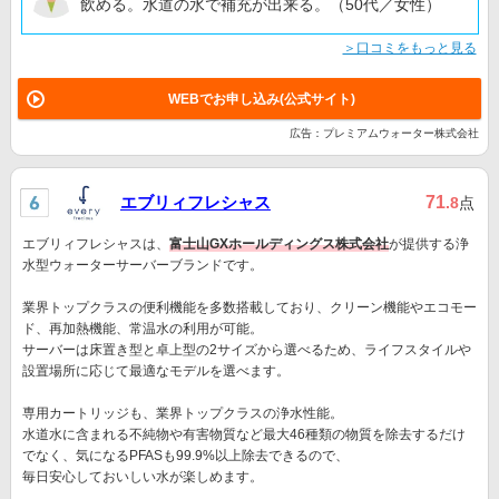
飲める。水道の水で補充が出来る。（50代／女性）
＞口コミをもっと見る
WEBでお申し込み(公式サイト)
広告：プレミアムウォーター株式会社
エブリィフレシャス
71
.8
点
エブリィフレシャスは、
富士山GXホールディングス株式会社
が提供する浄
水型ウォーターサーバーブランドです。
業界トップクラスの便利機能を多数搭載しており、クリーン機能やエコモー
ド、再加熱機能、常温水の利用が可能。
サーバーは床置き型と卓上型の2サイズから選べるため、ライフスタイルや
設置場所に応じて最適なモデルを選べます。
専用カートリッジも、業界トップクラスの浄水性能。
水道水に含まれる不純物や有害物質など最大46種類の物質を除去するだけ
でなく、気になるPFASも99.9%以上除去できるので、
毎日安心しておいしい水が楽しめます。