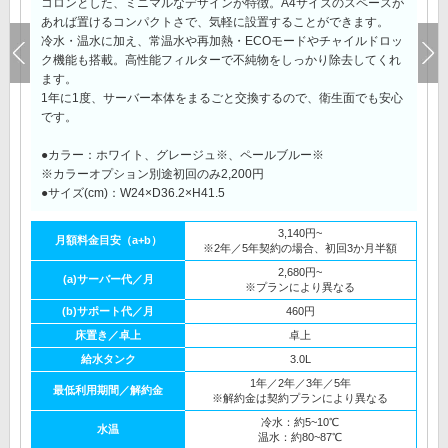
コロンとした、ミニマルなデザインが特徴。A4サイズのスペースが
あれば置けるコンパクトさで、気軽に設置することができます。
冷水・温水に加え、常温水や再加熱・ECOモードやチャイルドロッ
ク機能も搭載。高性能フィルターで不純物をしっかり除去してくれ
ます。
1年に1度、サーバー本体をまるごと交換するので、衛生面でも安心
です。
●カラー：ホワイト、グレージュ※、ペールブルー※
※カラーオプション別途初回のみ2,200円
●サイズ(cm)：W24×D36.2×H41.5
3,140円~
月額料金目安（a+b）
※2年／5年契約の場合、初回3か月半額
2,680円~
(a)サーバー代／月
※プランにより異なる
(b)サポート代／月
460円
床置き／卓上
卓上
給水タンク
3.0L
1年／2年／3年／5年
最低利用期間／解約金
※解約金は契約プランにより異なる
冷水：約5~10℃
水温
温水：約80~87℃