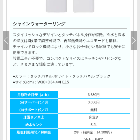
シャインウォーターリング
スタイリッシュなデザインとタッチパネル操作が特徴。冷水と温水
の温度は3段階で調整可能で、再加熱機能やエコモードも搭載。
チャイルドロック機能により、小さなお子様がいる家庭でも安全に
使用できます。
設置工事が不要で、コンパクトなサイズはキッチンやリビングな
ど、さまざまな場所に適しています。
●カラー：タッチパネル ホワイト・タッチパネル ブラック
●サイズ(cm)：W30×D34.4×H115
月額料金目安（a+b）
3,630円
(a)サーバー代／月
3,630円
(b)サポート代／月
無料
床置き／卓上
床置き
給水タンク
5.2L
最低利用期間／解約金
2年（解約金：14,300円）
冷水：約5℃