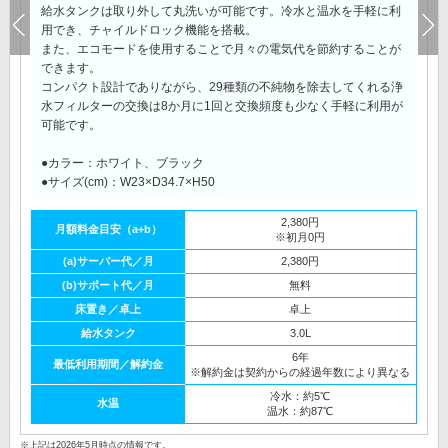
給水タンクは取り外して丸洗いが可能です。冷水と温水を手軽に利
用でき、チャイルドロック機能を搭載。
また、エコモードを使用することで月々の電気代を節約することが
できます。
コンパクト設計でありながら、29種類の不純物を除去してくれる浄
水フィルターの交換は8か月に1回と交換頻度も少なく手軽に利用が
可能です。
●カラー：ホワイト、ブラック
●サイズ(cm)：W23×D34.7×H50
2,380円
月額料金目安（a+b）
※初月0円
(a)サーバー代／月
2,380円
(b)サポート代／月
無料
床置き／卓上
卓上
給水タンク
3.0L
6年
最低利用期間／解約金
※解約金は契約からの経過年数により異なる
冷水：約5℃
水温
温水：約87℃
※上記は2026年5月時点の情報です。