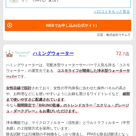
＞口コミをもっと見る
WEBでお申し込み(公式サイト)
広告：株式会社ウチムラ
ハミングウォーター
72
.7
点
ハミングウォーターは、宅配水型ウォーターサーバーで人気を誇る「コスモ
ウォーター」の運営元である、
コスモライフが開発した浄水型ウォーターサ
ーバー
です。
女性目線で設計
されており、女性の平均身長に合わせた操作パネルの高さ
や、お料理などにも使いやすいようにお鍋も置けるワイドトレイなど、
細部
まで使いやすさに配慮されています
。
今なら
期間限定で「BRUNO監修」のトレンドカラー「エクリュ・グレージ
ュ・ダークグレー」もお選びいただけます。
浄水機能では、マイクロフィルター（活性炭）とウルトラフィルター（中空
糸膜）の２段階方式を採用しています。
除去試験では31種類の不純物をしっかり除去し、PFASも除去試験済となっ