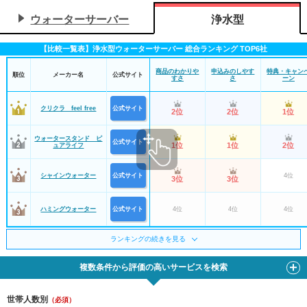
ウォーターサーバー
浄水型
【比較一覧表】浄水型ウォーターサーバー 総合ランキング TOP6社
商品のわかりや
申込みのしやす
特典・キャン
順位
メーカー名
公式サイト
すさ
さ
ーン
クリクラ feel free
公式サイト
2位
2位
1位
ウォータースタンド ピ
公式サイト
1位
1位
2位
ュアライフ
シャインウォーター
公式サイト
4位
3位
3位
ハミングウォーター
公式サイト
4位
4位
4位
ランキングの続きを見る
Locca
公式サイト
5位
5位
3位
複数条件から評価の高いサービスを検索
エブリィフレシャス
公式サイト
6位
6位
6位
世帯人数別
（必須）