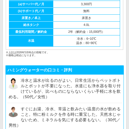
(a)サーバー代／月
3,300円
(b)サポート代／月
無料
床置き／卓上
床置き
給水タンク
4.0L
最低利用期間／解約金
2年（解約金：15,000円）
冷水：6~10℃
水温
温水：80~90℃
※上記は2026年5月時点の情報です。
※価格は税込になります。
ハミングウォーターの口コミ・評判
冷水と温水が出るのがよい。日常生活からペットボト
ルとポットが不要になった。水道にも浄水器を取り付
けているが、比べものにならないくらい手軽に水を飲
める。（50代／女性）
すぐにお湯、冷水、常温と飲みたい温度の水が飲める
こと。特に粉ミルクを作る時に重宝した。天然水じゃ
ないため、ミネラルを気にする必要もない。（30代／
男性）