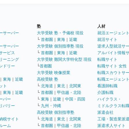
塾
人材
ーサーバー
大学受験 塾・予備校 現役
就活エージェン
└
首都圏
｜
東海
｜
近畿
就活サイト
ーサーバー
大学受験 個別指導塾 現役
逆求人型就活サ
サービス
└
首都圏
｜
東海
｜
近畿
アルバイト情報
リーニング
大学受験 難関大学特化型 現役
転職サイト
ンドリー
└
首都圏
転職サイト 女性
大学受験 映像授業
転職スカウトサ
｜
東海
｜
近畿
高校受験 塾
転職エージェン
ット
└
北海道
｜
東北
｜
北関東
看護師転職
｜
東海
｜
近畿
└
首都圏
｜
甲信越・北陸
介護転職
ーパー
└
東海
｜
近畿
｜
中国・四国
ハイクラス・
リバリー
└
九州・沖縄
ミドルクラス転
高校受験 個別指導塾
派遣会社
納税サイト
└
北海道
｜
東北
｜
北関東
工場・製造業派
ルーム
└
首都圏
｜
甲信越・北陸
派遣求人サイト