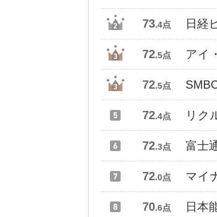
73
日経
.4点
72
アイ
.5点
72
SM
.5点
72
リク
.4点
72
富士
.3点
72
マイ
.0点
70
日本
.6点