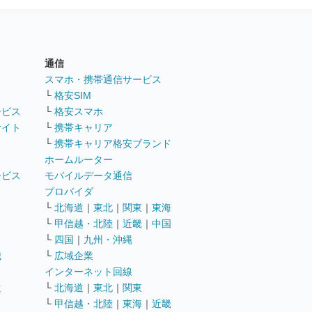
通信
ト
スマホ・携帯通信サービス
└
格安SIM
ービス
└
格安スマホ
サイト
└
携帯キャリア
└
携帯キャリア格安ブランド
ホームルーター
ービス
モバイルデータ通信
ト
プロバイダ
└
北海道
｜
東北
｜
関東
｜
東海
└
甲信越・北陸
｜
近畿
｜
中国
└
四国
｜
九州・沖縄
職
└
広域企業
インターネット回線
遣
└
北海道
｜
東北
｜
関東
└
甲信越・北陸
｜
東海
｜
近畿