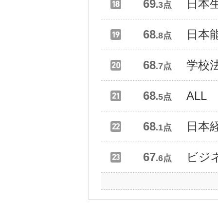
69
日本
.3点
68
日本
.8点
68
学校
.7点
68
ALL
.5点
68
日本
.1点
67
ビジ
.6点