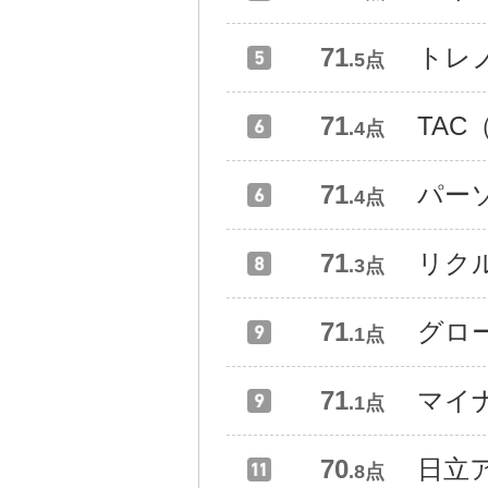
71
トレ
.5点
71
TA
.4点
71
パー
.4点
71
リク
.3点
71
グロ
.1点
71
マイ
.1点
70
日立
.8点