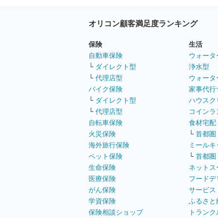
オリコン顧客満足度ランキング
保険
生活
自動車保険
ウォータ
└
ダイレクト型
浄水型
└
代理店型
ウォータ
バイク保険
家事代行
└
ダイレクト型
ハウスク
└
代理店型
コインラ
自転車保険
食材宅配
火災保険
└
首都圏
海外旅行保険
ミールキ
ペット保険
└
首都圏
生命保険
ネットス
医療保険
フードデ
がん保険
サービス
学資保険
ふるさと
保険相談ショップ
トランク