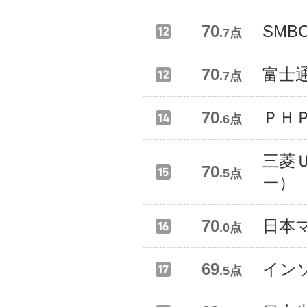
70
SM
.7点
70
富士
.7点
70
ＰＨ
.6点
三菱
70
.5点
ー）
70
日本
.0点
69
イン
.5点