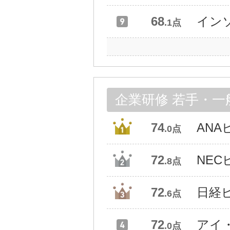
68
イン
.1点
企業研修 若手・
74
AN
.0点
72
NE
.8点
72
日経
.6点
72
アイ
.0点