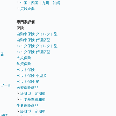
ス
└
中国・四国
｜
九州・沖縄
└
広域企業
専門家評価
ト
保険
自動車保険 ダイレクト型
自動車保険 代理店型
バイク保険 ダイレクト型
バイク保険 代理店型
広告
火災保険
学資保険
ペット保険
ペット保険 小型犬
ペット保険 猫
トツール
医療保険商品
└
終身型
｜
定期型
└
引受基準緩和型
生命保険商品
└
終身型
｜
定期型
員向け