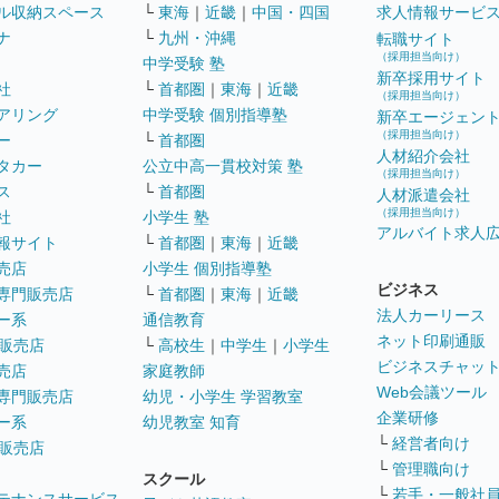
ル収納スペース
└
東海
｜
近畿
｜
中国・四国
求人情報サービ
ナ
└
九州・沖縄
転職サイト
（採用担当向け）
中学受験 塾
新卒採用サイト
社
└
首都圏
｜
東海
｜
近畿
（採用担当向け）
アリング
中学受験 個別指導塾
新卒エージェン
（採用担当向け）
ー
└
首都圏
人材紹介会社
タカー
公立中高一貫校対策 塾
（採用担当向け）
ス
└
首都圏
人材派遣会社
（採用担当向け）
社
小学生 塾
アルバイト求人
報サイト
└
首都圏
｜
東海
｜
近畿
売店
小学生 個別指導塾
ビジネス
専門販売店
└
首都圏
｜
東海
｜
近畿
法人カーリース
ー系
通信教育
ネット印刷通販
販売店
└
高校生
｜
中学生
｜
小学生
ビジネスチャッ
売店
家庭教師
Web会議ツール
専門販売店
幼児・小学生 学習教室
企業研修
ー系
幼児教室 知育
└
経営者向け
販売店
└
管理職向け
スクール
└
若手・一般社