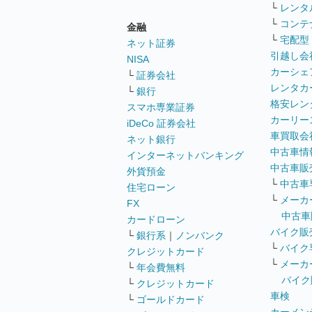
└
レンタ
└
コンテ
金融
└
宅配型
ネット証券
引越し会
NISA
カーシェ
└
証券会社
レンタカ
└
銀行
格安レン
スマホ専業証券
カーリー
iDeCo 証券会社
車買取会
ネット銀行
中古車情
インターネットバンキング
中古車販
外貨預金
└
中古車
住宅ローン
└
メーカ
FX
中古車
カードローン
バイク販
└
銀行系
｜
ノンバンク
└
バイク
クレジットカード
└
メーカ
└
年会費無料
バイク
└
クレジットカード
車検
└
ゴールドカード