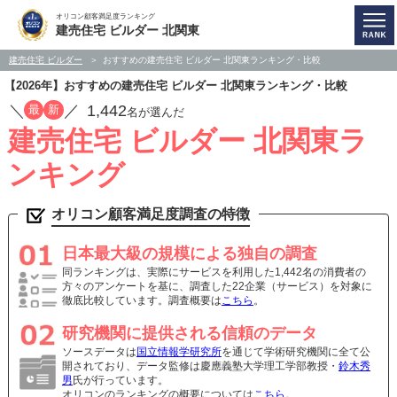
オリコン顧客満足度ランキング
建売住宅 ビルダー 北関東
建売住宅 ビルダー
おすすめの建売住宅 ビルダー 北関東ランキング・比較
【2026年】おすすめの建売住宅 ビルダー 北関東ランキング・比較
／
／
1,442
最
新
名が選んだ
建売住宅 ビルダー 北関東ラ
ンキング
オリコン顧客満足度調査の特徴
日本最大級の規模による独自の調査
同ランキングは、実際にサービスを利用した1,442名の消費者の
方々のアンケートを基に、調査した22企業（サービス）を対象に
徹底比較しています。調査概要は
こちら
。
研究機関に提供される信頼のデータ
ソースデータは
国立情報学研究所
を通じて学術研究機関に全て公
開されており、データ監修は慶應義塾大学理工学部教授・
鈴木秀
男
氏が行っています。
オリコンのランキングの概要については
こちら
。