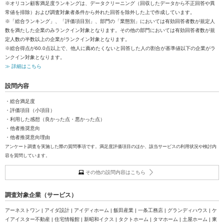
※オリコン顧客満足度ランキングは、データクリーニング（回収したデータから不正回答や異
常値を排除）および調査対象者条件から外れた回答を除外した上で作成しています。
※「総合ランキング」、「評価項目別」、部門の「業態別」においては有効回答者数が規定人
数を満たした企業のみランクイン対象となります。その他の部門においては有効回答者数が規
定人数の半数以上の企業がランクイン対象となります。
※総合得点が60.0点以上で、他人に薦めたくないと回答した人の割合が基準値以下の企業がラ
ンクイン対象となります。
≫ 詳細はこちら
設問内容
・総合満足度
・評価項目（小項目）
・利用した感想（良かった点・悪かった点）
・他者推奨意向
・他者推奨意向理由
アンケート調査を実施した際の質問事項です。満足度評価項目のほか、該当サービスの利用状況や検討内
容を質問しています。
その他の設問内容はこちら
調査対象企業（サービス）
アーネストワン | アイダ設計 | アイディホーム | 飯田産業 | 一条工務店 | グランディハウス | ケ
イアイスター不動産 | 住宅情報館 | 新昭和イクス | タクトホーム | タマホーム | 土屋ホーム | 東