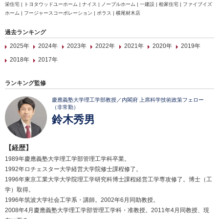
栄住宅 | トヨタウッドユーホーム | ナイス | ノーブルホーム | 一建設 | 桧家住宅 | ファイブイズ
ホーム | フージャースコーポレーション | ポラス | 横尾材木店
過去ランキング
2025年
2024年
2023年
2022年
2021年
2020年
2019年
2018年
2017年
ランキング監修
慶應義塾大学理工学部教授／内閣府 上席科学技術政策フェロー
（非常勤）
鈴木秀男
【経歴】
1989年慶應義塾大学理工学部管理工学科卒業。
1992年ロチェスター大学経営大学院修士課程修了。
1996年東京工業大学大学院理工学研究科博士課程経営工学専攻修了。博士（工
学）取得。
1996年筑波大学社会工学系・講師。2002年6月同助教授。
2008年4月慶應義塾大学理工学部管理工学科・准教授。2011年4月同教授、現