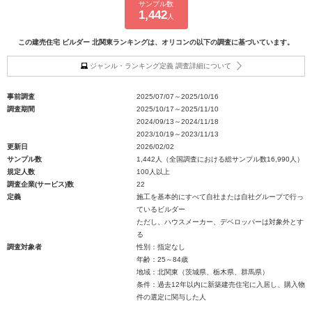
サンプル数
1,442
人
この建売住宅 ビルダー 北関東ランキングは、オリコンの以下の調査に基づいています。
ジャンル・ランキング定義 調査詳細について
事前調査
2025/07/07～2025/10/16
調査期間
2025/10/17～2025/11/10
2024/09/13～2024/11/18
2023/10/19～2023/11/13
更新日
2026/02/02
サンプル数
1,442人（全国調査における総サンプル数16,990人）
規定人数
100人以上
調査企業(サービス)数
22
定義
施工を基本的にすべて自社または自社グループで行っ
ているビルダー
ただし、ハウスメーカー、デベロッパーは対象外とす
る
調査対象者
性別：指定なし
年齢：25～84歳
地域：北関東（茨城県、栃木県、群馬県）
条件：過去12年以内に新築建売住宅に入居し、購入物
件の選定に関与した人