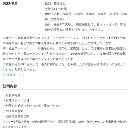
調査対象者
性別：指定なし
年齢：18～84歳
地域：九州（福岡県、佐賀県、長崎県、熊本県、大分県、宮崎
県、鹿児島県）
条件：過去7年以内に、現在居住しているマンションで、管理
組合の理事会の理事を担当したことがある人
※オリコン顧客満足度ランキングは、データクリーニング（回収したデータから不正回答や異
常値を排除）および調査対象者条件から外れた回答を除外した上で作成しています。
※「総合ランキング」、「評価項目別」、部門の「業態別」においては有効回答者数が規定人
数を満たした企業のみランクイン対象となります。その他の部門においては有効回答者数が規
定人数の半数以上の企業がランクイン対象となります。
※総合得点が60.0点以上で、他人に薦めたくないと回答した人の割合が基準値以下の企業がラ
ンクイン対象となります。
≫ 詳細はこちら
設問内容
・総合満足度
・評価項目（小項目）
・利用した感想（良かった点・悪かった点）
・他者推奨意向
・他者推奨意向理由
アンケート調査を実施した際の質問事項です。満足度評価項目のほか、該当サービスの利用状況や検討内
容を質問しています。