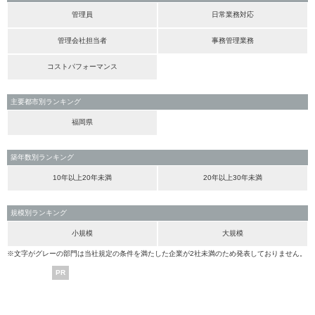
管理員
日常業務対応
管理会社担当者
事務管理業務
コストパフォーマンス
主要都市別ランキング
福岡県
築年数別ランキング
10年以上20年未満
20年以上30年未満
規模別ランキング
小規模
大規模
※文字がグレーの部門は当社規定の条件を満たした企業が2社未満のため発表しておりません。
PR