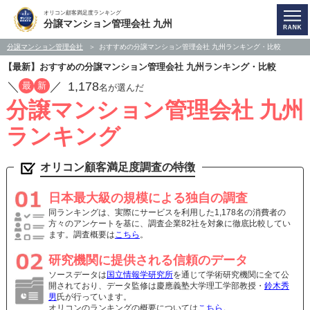
オリコン顧客満足度ランキング
分譲マンション管理会社 九州
分譲マンション管理会社
おすすめの分譲マンション管理会社 九州ランキング・比較
【最新】おすすめの分譲マンション管理会社 九州ランキング・比較
／
／
1,178
最
新
名が選んだ
分譲マンション管理会社 九州
ランキング
オリコン顧客満足度調査の特徴
日本最大級の規模による独自の調査
同ランキングは、実際にサービスを利用した1,178名の消費者の
方々のアンケートを基に、調査企業82社を対象に徹底比較してい
ます。調査概要は
こちら
。
研究機関に提供される信頼のデータ
ソースデータは
国立情報学研究所
を通じて学術研究機関に全て公
開されており、データ監修は慶應義塾大学理工学部教授・
鈴木秀
男
氏が行っています。
オリコンのランキングの概要については
こちら
。