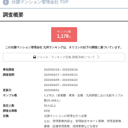
分譲マンション管理会社 TOP
調査概要
サンプル数
1,178
人
この分譲マンション管理会社 九州ランキングは、オリコンの以下の調査に基づいています。
ジャンル・ランキング定義 調査詳細について
事前調査
2025/02/19～2025/04/16
調査期間
2025/04/17～2025/05/12
2024/04/05～2024/04/22
2023/04/07～2023/04/24
更新日
2025/09/01
サンプル数
1,178人（首都圏・東海・近畿・九州調査における総サンプル
数20,448人）
規定人数
50人以上
調査企業数
82社
定義
分譲マンションの管理を行う企業
なお、管理業務内容は、管理組合サポート業務、管理員業務、
建物・設備管理業務、清掃業務などを指す