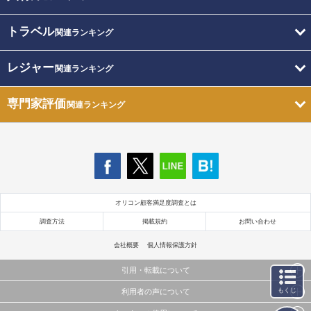
トラベル
関連ランキング
レジャー
関連ランキング
専門家評価
関連ランキング
オリコン顧客満足度調査とは
調査方法
掲載規約
お問い合わせ
会社概要
個人情報保護方針
引用・転載について
もくじ
利用者の声について
当サイトで公開されている情報（文字、写真、イラスト、画像データ等）及びこれらの配置・
編集および構造などについての著作権は株式会社oricon MEに帰属しております。