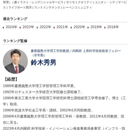
管理） | 森トラスト・レジデンシャルサービス | モリモトクオリティ | ユニオン・シティサービ
ス | ライフポート西洋 | ランドメンテナンス | レーベンコミュニティ
過去ランキング
2024年
2023年
2022年
2021年
2020年
2019年
2018年
ランキング監修
慶應義塾大学理工学部教授／内閣府 上席科学技術政策フェロー
（非常勤）
鈴木秀男
【経歴】
1989年慶應義塾大学理工学部管理工学科卒業。
1992年ロチェスター大学経営大学院修士課程修了。
1996年東京工業大学大学院理工学研究科博士課程経営工学専攻修了。博士（工
学）取得。
1996年筑波大学社会工学系・講師。2002年6月同助教授。
2008年4月慶應義塾大学理工学部管理工学科・准教授。2011年4月同教授、現
在に至る。
2023年4月内閣府 科学技術・イノベーション推進事務局参事官（インフラ・防