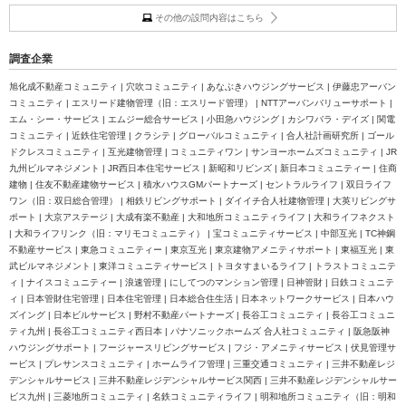
その他の設問内容はこちら
調査企業
旭化成不動産コミュニティ | 穴吹コミュニティ | あなぶきハウジングサービス | 伊藤忠アーバン
コミュニティ | エスリード建物管理（旧：エスリード管理） | NTTアーバンバリューサポート |
エム・シー・サービス | エムジー総合サービス | 小田急ハウジング | カシワバラ・デイズ | 関電
コミュニティ | 近鉄住宅管理 | クラシテ | グローバルコミュニティ | 合人社計画研究所 | ゴール
ドクレスコミュニティ | 互光建物管理 | コミュニティワン | サンヨーホームズコミュニティ | JR
九州ビルマネジメント | JR西日本住宅サービス | 新昭和リビンズ | 新日本コミュニティー | 住商
建物 | 住友不動産建物サービス | 積水ハウスGMパートナーズ | セントラルライフ | 双日ライフ
ワン（旧：双日総合管理） | 相鉄リビングサポート | ダイイチ合人社建物管理 | 大英リビングサ
ポート | 大京アステージ | 大成有楽不動産 | 大和地所コミュニティライフ | 大和ライフネクスト
| 大和ライフリンク（旧：マリモコミュニティ） | 宝コミュニティサービス | 中部互光 | TC神鋼
不動産サービス | 東急コミュニティー | 東京互光 | 東京建物アメニティサポート | 東福互光 | 東
武ビルマネジメント | 東洋コミュニティサービス | トヨタすまいるライフ | トラストコミュニテ
ィ | ナイスコミュニティー | 浪速管理 | にしてつのマンション管理 | 日神管財 | 日鉄コミュニテ
ィ | 日本管財住宅管理 | 日本住宅管理 | 日本総合住生活 | 日本ネットワークサービス | 日本ハウ
ズイング | 日本ビルサービス | 野村不動産パートナーズ | 長谷工コミュニティ | 長谷工コミュニ
ティ九州 | 長谷工コミュニティ西日本 | パナソニックホームズ 合人社コミュニティ | 阪急阪神
ハウジングサポート | フージャースリビングサービス | フジ・アメニティサービス | 伏見管理サ
ービス | プレサンスコミュニティ | ホームライフ管理 | 三重交通コミュニティ | 三井不動産レジ
デンシャルサービス | 三井不動産レジデンシャルサービス関西 | 三井不動産レジデンシャルサー
ビス九州 | 三菱地所コミュニティ | 名鉄コミュニティライフ | 明和地所コミュニティ（旧：明和