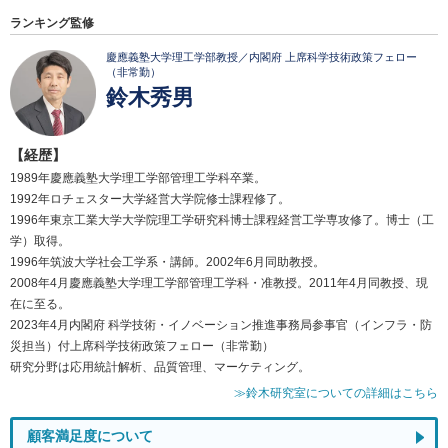
ランキング監修
慶應義塾大学理工学部教授／内閣府 上席科学技術政策フェロー
（非常勤）
鈴木秀男
【経歴】
1989年慶應義塾大学理工学部管理工学科卒業。
1992年ロチェスター大学経営大学院修士課程修了。
1996年東京工業大学大学院理工学研究科博士課程経営工学専攻修了。博士（工
学）取得。
1996年筑波大学社会工学系・講師。2002年6月同助教授。
2008年4月慶應義塾大学理工学部管理工学科・准教授。2011年4月同教授、現
在に至る。
2023年4月内閣府 科学技術・イノベーション推進事務局参事官（インフラ・防
災担当）付上席科学技術政策フェロー（非常勤）
研究分野は応用統計解析、品質管理、マーケティング。
≫鈴木研究室についての詳細はこちら
顧客満足度について