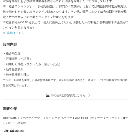
常値を排除）および調査対象者条件から外れた回答を除外した上で作成しています。
※「総合ランキング」、「評価項目別」、部門の「業態別」においては有効回答者数が規定人
数を満たした企業のみランクイン対象となります。その他の部門においては有効回答者数が規
定人数の半数以上の企業がランクイン対象となります。
※総合得点が60.00点以上で、他人に薦めたくないと回答した人の割合が基準値以下の企業がラ
ンクイン対象となります。
≫ 詳細はこちら
設問内容
・総合満足度
・評価項目（小項目）
・利用した感想（良かった点・悪かった点）
・他者推奨意向
・他者推奨意向理由
アンケート調査を実施した際の質問事項です。満足度評価項目のほか、該当サービスの利用状況や検討内
容を質問しています。
その他の設問内容はこちら
調査企業
Uber Eats（ウーバーイーツ） | タイミーデリバリー | DiDi Food（ディーディーフード） | dデ
リバリー | 出前館