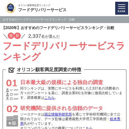
オリコン顧客満足度ランキング
フードデリバリーサービス
おすすめのフードデリバリーサービスランキング・比較
【2020年】おすすめのフードデリバリーサービスランキング・比較
／
／
2,337
最
新
名が選んだ
フードデリバリーサービスラ
ンキング
オリコン顧客満足度調査の特徴
日本最大級の規模による独自の調査
同ランキングは、実際にサービスを利用した2,337名の消費者の
方々のアンケートを基に、調査企業8社を対象に徹底比較していま
す。調査概要は
こちら
。
研究機関に提供される信頼のデータ
ソースデータは
国立情報学研究所
を通じて学術研究機関に全て公
開されており、データ監修は慶應義塾大学理工学部教授・
鈴木秀
男
氏が行っています。
オリコンのランキングの概要については
こちら
。