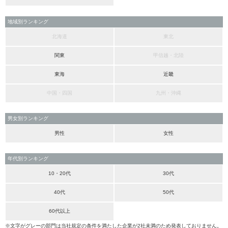
地域別ランキング
北海道
東北
関東
甲信越・北陸
東海
近畿
中国・四国
九州・沖縄
男女別ランキング
男性
女性
年代別ランキング
10・20代
30代
40代
50代
60代以上
※文字がグレーの部門は当社規定の条件を満たした企業が2社未満のため発表しておりません。