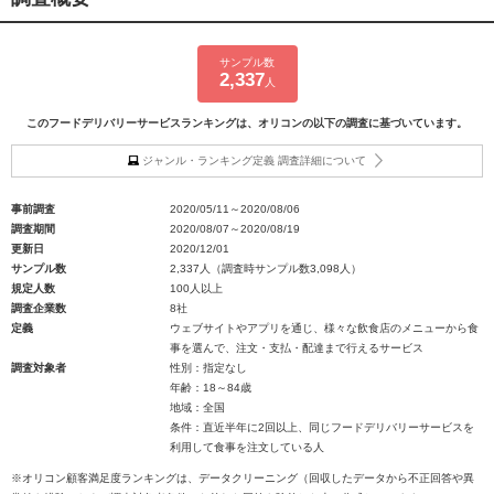
サンプル数
2,337
人
このフードデリバリーサービスランキングは、オリコンの以下の調査に基づいています。
ジャンル・ランキング定義 調査詳細について
事前調査
2020/05/11～2020/08/06
調査期間
2020/08/07～2020/08/19
更新日
2020/12/01
サンプル数
2,337人（調査時サンプル数3,098人）
規定人数
100人以上
調査企業数
8社
定義
ウェブサイトやアプリを通じ、様々な飲食店のメニューから食
事を選んで、注文・支払・配達まで行えるサービス
調査対象者
性別：指定なし
年齢：18～84歳
地域：全国
条件：直近半年に2回以上、同じフードデリバリーサービスを
利用して食事を注文している人
※オリコン顧客満足度ランキングは、データクリーニング（回収したデータから不正回答や異