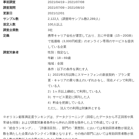
事前調査
2021/04/19～2021/07/08
調査期間
2021/07/09～2021/08/10
更新日
2021/12/01
サンプル数
2,122人（調査時サンプル数2,289人）
規定人数
100人以上
調査企業数
3社
定義
携帯キャリア会社が運営しており、主に中容量（15～20GB）
で低価格（3,000円程度）のオンライン専用のサービスを提供
している企業
調査対象者
性別：指定なし
年齢：18～69歳
地域：全国
条件：以下の条件を満たす人
1）2021年3月以降にスマートフォンの新規契約・プラン変
更・キャリアの乗り換えのいずれかをし、現在メインで利用し
ている人
2）1ヶ月以上継続して利用している人
3）サービス選定に関与した人
4）料金を把握している人
ただし、法人での利用は対象外とする
※オリコン顧客満足度ランキングは、データクリーニング（回収したデータから不正回答や異
常値を排除）および調査対象者条件から外れた回答を除外した上で作成しています。
※「総合ランキング」、「評価項目別」、部門の「業態別」においては有効回答者数が規定人
数を満たした企業のみランクイン対象となります。その他の部門においては有効回答者数が規