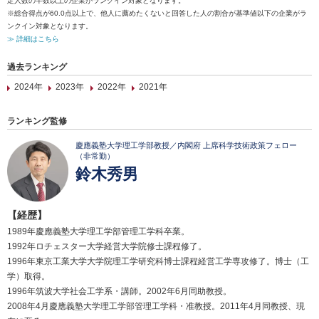
定人数の半数以上の企業がランクイン対象となります。
※総合得点が60.0点以上で、他人に薦めたくないと回答した人の割合が基準値以下の企業がラ
ンクイン対象となります。
≫ 詳細はこちら
過去ランキング
2024年
2023年
2022年
2021年
ランキング監修
慶應義塾大学理工学部教授／内閣府 上席科学技術政策フェロー
（非常勤）
鈴木秀男
【経歴】
1989年慶應義塾大学理工学部管理工学科卒業。
1992年ロチェスター大学経営大学院修士課程修了。
1996年東京工業大学大学院理工学研究科博士課程経営工学専攻修了。博士（工
学）取得。
1996年筑波大学社会工学系・講師。2002年6月同助教授。
2008年4月慶應義塾大学理工学部管理工学科・准教授。2011年4月同教授、現