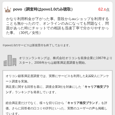
povo（調査時はpovo1.0のみ聴取）
62
.6
点
かなり利用料金が下がった事。普段からauショップを利用する
ことも無かったので、オンラインのみになっても問題なく、問
題があった時にチャットでの相談も迅速丁寧で分かりやすかっ
た事。（30代／女性）
※povo1.0のサービスは新規受付を終了しております。
オリコンランキングは、株式会社オリコンを前身企業に1967年より
スタート。2006年からは顧客満足度調査を開始。
オリコン顧客満足度調査では、実際にサービスを利用した
2,122
人にアンケ
ート調査を実施。
満足度に関する回答を基に、調査企業
3
社を対象にした「
キャリア格安ブラ
ンド
」ランキングを発表しています。
総合満足度だけでなく、様々な切り口から「
キャリア格安ブランド
」を評
価。さらに回答者の口コミや評判といった、実際のユーザーの声も掲載し
ています。