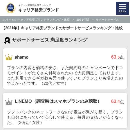
オリコン顧客満足度ランキング
キャリア格安ブランド
おすすめのキャリア格安ブランドランキング・比較
2021年版
サポートサービス
【2021年】キャリア格安ブランドのサポートサービスランキング・比較
サポートサービス 満足度ランキング
63
ahamo
.5
点
プランの内容と価格の安さ、また契約時のキャンペーンでドコ
モポイントがたくさん付与されたので大変満足しております。
また利用できるギガ数も元々使っていたプランよりも増えたの
でよかったです。（20代／女性）
LINEMO（調査時はスマホプランのみ聴取）
63
.4
点
ソフトバンクのネットワークなので電波が繋がり易く、プラン
も自分にあっていて安心して使える。毎月の支払いが安くなっ
た。（30代／女性）