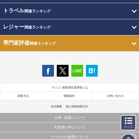
トラベル
関連ランキング
レジャー
関連ランキング
専門家評価
関連ランキング
オリコン顧客満足度調査とは
調査方法
掲載規約
お問い合わせ
会社概要
個人情報保護方針
引用・転載について
もくじ
利用者の声について
当サイトで公開されている情報（文字、写真、イラスト、画像データ等）及びこれらの配置・
編集および構造などについての著作権は株式会社oricon MEに帰属しております。
クッキーの使用について
当サイトに掲載している内容はすべてサービスの利用者が提出された見解・感想です。