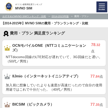
オリコン顧客満足度ランキング
MVNO SIM
おすすめのMVNO SIMランキング・比較
2014-2015年版
費用・プラン
【2014-2015年】MVNO SIMの費用・プランランキング・比較
費用・プラン 満足度ランキング
78
.32
OCNモバイルONE（NTTコミュニケーション
ズ）
点
NTTdocomo回線のLTE対応が遅れていて、3G回線だと遅い。
（50代／男性）
IIJmio（インターネットイニシアティブ）
77
.84
点
加入前に想像していたよりも速度が高速だったので自分の使用
用途ではこれで十分だった。（40代／男性）
BICSIM（ビックカメラ）
77
.35
点