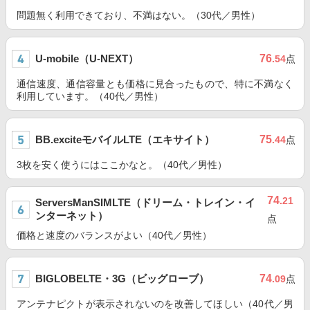
問題無く利用できており、不満はない。（30代／男性）
U-mobile（U-NEXT）
76
.54
点
通信速度、通信容量とも価格に見合ったもので、特に不満なく
利用しています。（40代／男性）
BB.exciteモバイルLTE（エキサイト）
75
.44
点
3枚を安く使うにはここかなと。（40代／男性）
74
.21
ServersManSIMLTE（ドリーム・トレイン・イ
ンターネット）
点
価格と速度のバランスがよい（40代／男性）
BIGLOBELTE・3G（ビッグローブ）
74
.09
点
アンテナピクトが表示されないのを改善してほしい（40代／男