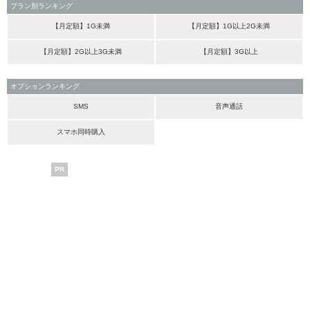
プラン別ランキング
【月定額】1G未満
【月定額】1G以上2G未満
【月定額】2G以上3G未満
【月定額】3G以上
オプションランキング
SMS
音声通話
スマホ同時購入
PR