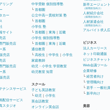
アリング
中学受験 個別指導塾
新卒エージェン
（採用担当向け）
ー
└
首都圏
人材紹介会社
タカー
公立中高一貫校対策 塾
（採用担当向け）
ス
└
首都圏
人材派遣会社
（採用担当向け）
社
小学生 塾
アルバイト求人
報サイト
└
首都圏
｜
東海
｜
近畿
売店
小学生 個別指導塾
ビジネス
専門販売店
└
首都圏
｜
東海
｜
近畿
法人カーリース
ー系
通信教育
ネット印刷通販
販売店
└
高校生
｜
中学生
｜
小学生
ビジネスチャッ
売店
家庭教師
Web会議ツール
専門販売店
幼児・小学生 学習教室
企業研修
ー系
幼児教室 知育
└
経営者向け
販売店
└
管理職向け
スクール
└
若手・一般社
テナンスサービス
子ども英語教室
└
新卒向け
└
幼児
｜
小学生
画配信サービス
英会話教室
真スタジオ
美容
オンライン英会話