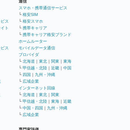
通信
ト
スマホ・携帯通信サービス
└
格安SIM
ービス
└
格安スマホ
サイト
└
携帯キャリア
└
携帯キャリア格安ブランド
ホームルーター
ービス
モバイルデータ通信
ト
プロバイダ
└
北海道
｜
東北
｜
関東
｜
東海
└
甲信越・北陸
｜
近畿
｜
中国
└
四国
｜
九州・沖縄
職
└
広域企業
インターネット回線
遣
└
北海道
｜
東北
｜
関東
└
甲信越・北陸
｜
東海
｜
近畿
ス
└
中国・四国
｜
九州・沖縄
└
広域企業
専門家評価