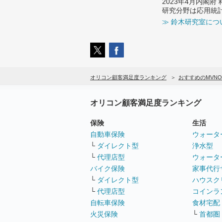
2023年4月内閣
研究分野は応用統
≫ 鈴木研究室につ
オリコン顧客満足度ランキング
おすすめのMVNO
オリコン顧客満足度ランキング
保険
生活
自動車保険
ウォータ
└
ダイレクト型
浄水型
└
代理店型
ウォータ
バイク保険
家事代行
└
ダイレクト型
ハウスク
└
代理店型
コインラ
自転車保険
食材宅配
火災保険
└
首都圏