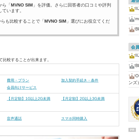
通
から「
MVNO SIM
」を評価。さらに回答者の口コミや評判
I
しています。
からも比較することで「
MVNO SIM
」選びにお役立てくだ
B
会
I
えて比較することが出来ます。
B
費用・プラン
加入契約手続き・条件
ンズ
会員向けサービス
【月定額】1G以上2G未満
【月定額】2G以上3G未満
音声通話
スマホ同時購入
PR