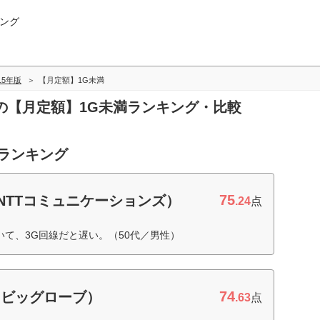
ング
015年版
【月定額】1G未満
 SIMの【月定額】1G未満ランキング・比較
度ランキング
75
（NTTコミュニケーションズ）
.24
点
れていて、3G回線だと遅い。（50代／男性）
74
G（ビッグローブ）
.63
点