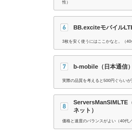
性）
BB.exciteモバイル
3枚を安く使うにはここかなと。（4
b-mobile（日本通信
実際の品質を考えると500円ぐらい
ServersManSI
ネット）
価格と速度のバランスがよい（40代