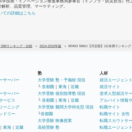
府 科学技術・イノベーション推進事務局参事官（インフラ・防災担当）
計解析、品質管理、マーケティング。
いての詳細はこちら
 SIMランキング・比較
2014-2015年版
MVNO SIMの【月定額】1G未満ランキン
塾
人材
ーサーバー
大学受験 塾・予備校 現役
就活エージェン
└
首都圏
｜
東海
｜
近畿
就活サイト
ーサーバー
大学受験 個別指導塾 現役
逆求人型就活サ
サービス
└
首都圏
｜
東海
｜
近畿
アルバイト情報
リーニング
大学受験 難関大学特化型 現役
転職サイト
ンドリー
└
首都圏
転職サイト 女性
大学受験 映像授業
転職スカウトサ
｜
東海
｜
近畿
高校受験 塾
転職エージェン