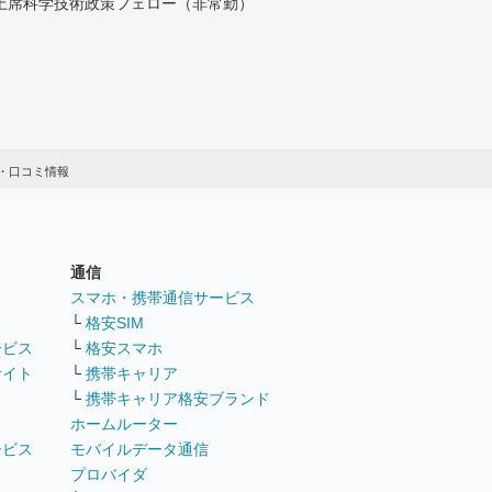
付上席科学技術政策フェロー（非常勤）
グ・口コミ情報
通信
ト
スマホ・携帯通信サービス
└
格安SIM
ービス
└
格安スマホ
サイト
└
携帯キャリア
└
携帯キャリア格安ブランド
ホームルーター
ービス
モバイルデータ通信
ト
プロバイダ