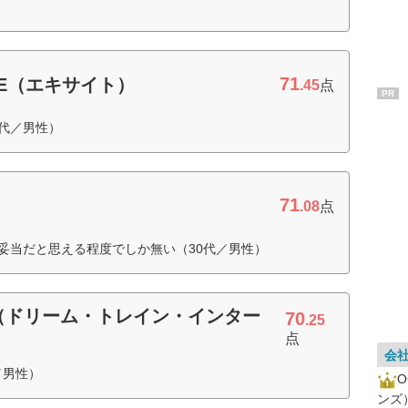
71
LTE（エキサイト）
.45
点
PR
0代／男性）
71
）
.08
点
が妥当だと思える程度でしか無い（30代／男性）
MLTE（ドリーム・トレイン・インター
70
.25
点
会
／男性）
ンズ