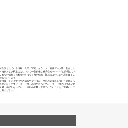
で公開されている情報（文字、写真、イラスト、画像データ等）及びこれ
・編集および構造などについての著作権は株式会社oricon MEに帰属してお
これらの情報を権利者の許可なく無断転載・複製などの二次利用を行うこ
禁じております。
で掲載しているすべての情報やデータは、当社の調査に基づいた結果から
ものとなりますが、サービスへの感想については、サービスの利用者が提
見解・感想となっており、当社の見解・意見ではないことをご理解いただ
ご覧ください。