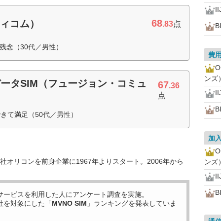
I
68
ティコム）
.83
点
B
残念（30代／男性）
費
ンズ
ータSIM（フュージョン・コミュ
67
.36
I
点
B
きて満足（50代／男性）
加
オリコンを前身企業に1967年よりスタート。2006年から
ンズ
I
B
サービスを利用した
人にアンケート調査を実施。
社を対象にした「
MVNO SIM
」ランキングを発表していま