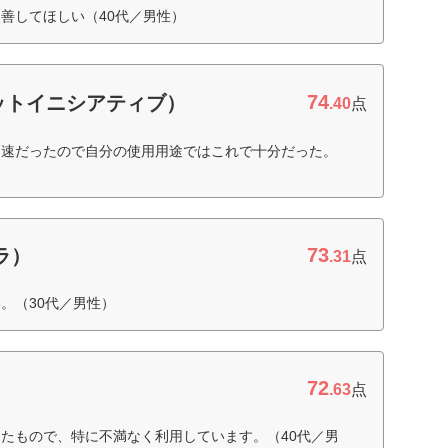
善してほしい（40代／男性）
74
ネットイニシアティブ）
.40
点
高速だったので自分の使用用途ではこれで十分だった。
73
ラ）
.31
点
。（30代／男性）
72
.63
点
たもので、特に不満なく利用しています。（40代／男