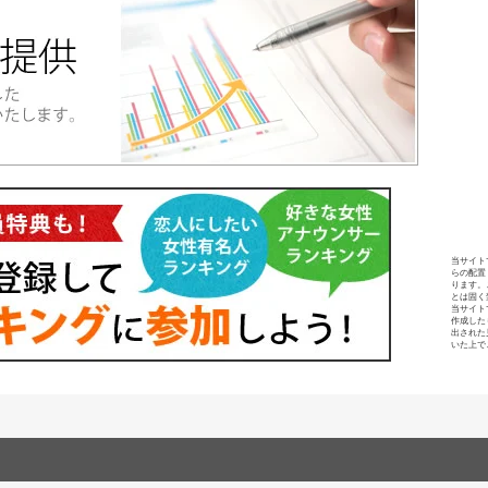
当サイト
らの配置
ります。
とは固く
当サイト
作成した
出された
いた上で