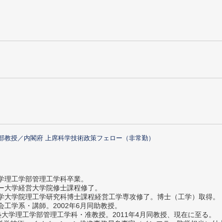
部教授／内閣府 上席科学技術政策フェロー（非常勤）
大学理工学部管理工学科卒業。
ター大学経営大学院修士課程修了。
大学大学院理工学研究科博士課程経営工学専攻修了。博士（工学）取得。
社会工学系・講師。2002年6月同助教授。
義塾大学理工学部管理工学科・准教授。2011年4月同教授、現在に至る。