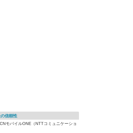
社の信頼性
OCNモバイルONE（NTTコミュニケーショ
）