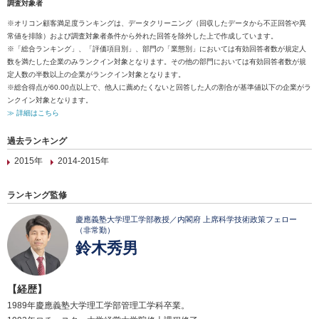
調査対象者
※オリコン顧客満足度ランキングは、データクリーニング（回収したデータから不正回答や異
常値を排除）および調査対象者条件から外れた回答を除外した上で作成しています。
※「総合ランキング」、「評価項目別」、部門の「業態別」においては有効回答者数が規定人
数を満たした企業のみランクイン対象となります。その他の部門においては有効回答者数が規
定人数の半数以上の企業がランクイン対象となります。
※総合得点が60.00点以上で、他人に薦めたくないと回答した人の割合が基準値以下の企業がラ
ンクイン対象となります。
≫ 詳細はこちら
過去ランキング
2015年
2014-2015年
ランキング監修
慶應義塾大学理工学部教授／内閣府 上席科学技術政策フェロー
（非常勤）
鈴木秀男
【経歴】
1989年慶應義塾大学理工学部管理工学科卒業。