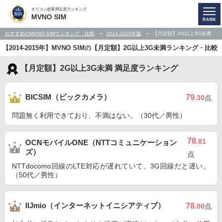
オリコン顧客満足度ランキング
MVNO SIM
おすすめのMVNO SIMランキング・比較
2014-2015年版
【月定額】2G以上3G未満
【2014-2015年】MVNO SIMの【月定額】2G以上3G未満ランキング・比較
【月定額】2G以上3G未満 満足度ランキング
BICSIM（ビックカメラ）
79
.30
点
問題無く利用できており、不満はない。（30代／男性）
78
.81
OCNモバイルONE（NTTコミュニケーション
ズ）
点
NTTdocomo回線のLTE対応が遅れていて、3G回線だと遅い。
（50代／男性）
IIJmio（インターネットイニシアティブ）
78
.00
点