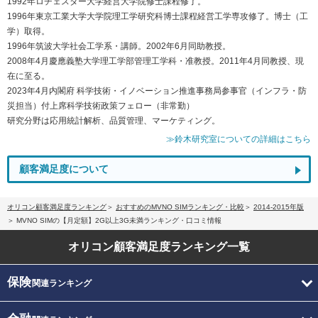
1992年ロチェスター大学経営大学院修士課程修了。
1996年東京工業大学大学院理工学研究科博士課程経営工学専攻修了。博士（工
学）取得。
1996年筑波大学社会工学系・講師。2002年6月同助教授。
2008年4月慶應義塾大学理工学部管理工学科・准教授。2011年4月同教授、現
在に至る。
2023年4月内閣府 科学技術・イノベーション推進事務局参事官（インフラ・防
災担当）付上席科学技術政策フェロー（非常勤）
研究分野は応用統計解析、品質管理、マーケティング。
≫鈴木研究室についての詳細はこちら
顧客満足度について
オリコン顧客満足度ランキング
おすすめのMVNO SIMランキング・比較
2014-2015年版
MVNO SIMの【月定額】2G以上3G未満ランキング・口コミ情報
オリコン顧客満足度
ランキング一覧
保険
関連ランキング