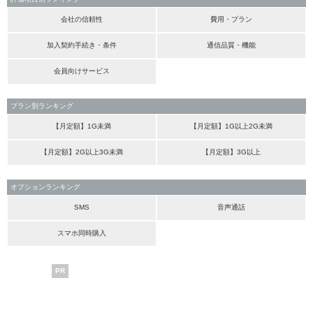
会社の信頼性
費用・プラン
加入契約手続き・条件
通信品質・機能
会員向けサービス
プラン別ランキング
【月定額】1G未満
【月定額】1G以上2G未満
【月定額】2G以上3G未満
【月定額】3G以上
オプションランキング
SMS
音声通話
スマホ同時購入
PR