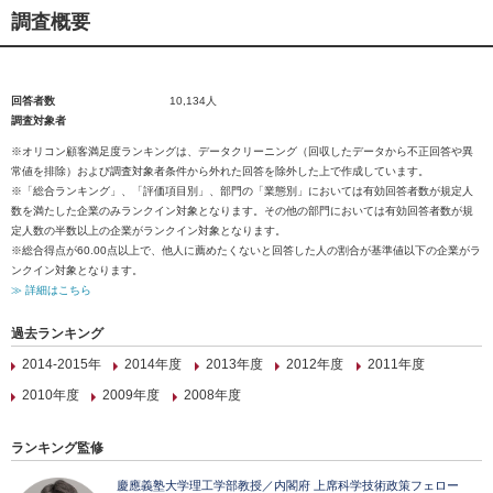
調査概要
回答者数
10,134人
調査対象者
※オリコン顧客満足度ランキングは、データクリーニング（回収したデータから不正回答や異
常値を排除）および調査対象者条件から外れた回答を除外した上で作成しています。
※「総合ランキング」、「評価項目別」、部門の「業態別」においては有効回答者数が規定人
数を満たした企業のみランクイン対象となります。その他の部門においては有効回答者数が規
定人数の半数以上の企業がランクイン対象となります。
※総合得点が60.00点以上で、他人に薦めたくないと回答した人の割合が基準値以下の企業がラ
ンクイン対象となります。
≫ 詳細はこちら
過去ランキング
2014-2015年
2014年度
2013年度
2012年度
2011年度
2010年度
2009年度
2008年度
ランキング監修
慶應義塾大学理工学部教授／内閣府 上席科学技術政策フェロー