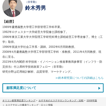
（非常勤）
鈴木秀男
【経歴】
1989年慶應義塾大学理工学部管理工学科卒業。
1992年ロチェスター大学経営大学院修士課程修了。
1996年東京工業大学大学院理工学研究科博士課程経営工学専攻修了。博士（工
学）取得。
1996年筑波大学社会工学系・講師。2002年6月同助教授。
2008年4月慶應義塾大学理工学部管理工学科・准教授。2011年4月同教授、現
在に至る。
2023年4月内閣府 科学技術・イノベーション推進事務局参事官（インフラ・防
災担当）付上席科学技術政策フェロー（非常勤）
研究分野は応用統計解析、品質管理、マーケティング。
≫鈴木研究室についての詳細はこちら
顧客満足度について
オリコン顧客満足度ランキング
おすすめのエステサロンランキング・比較
2008年版
エステサロンの痩身ランキング・口コミ情報