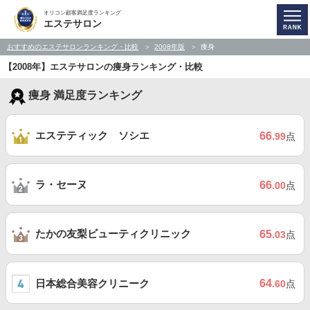
オリコン顧客満足度ランキング
エステサロン
おすすめのエステサロンランキング・比較
2008年版
痩身
【2008年】エステサロンの痩身ランキング・比較
痩身 満足度ランキング
エステティック ソシエ
66
.99
点
ラ・セーヌ
66
.00
点
たかの友梨ビューティクリニック
65
.03
点
日本総合美容クリニーク
64
.60
点