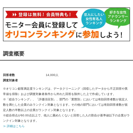
調査概要
回答者数
14,000人
調査対象者
※オリコン顧客満足度ランキングは、データクリーニング（回収したデータから不正回答や異
常値を排除）および調査対象者条件から外れた回答を除外した上で作成しています。
※「総合ランキング」、「評価項目別」、部門の「業態別」においては有効回答者数が規定人
数を満たした企業のみランクイン対象となります。その他の部門においては有効回答者数が規
定人数の半数以上の企業がランクイン対象となります。
※総合得点が60.00点以上で、他人に薦めたくないと回答した人の割合が基準値以下の企業がラ
ンクイン対象となります。
≫ 詳細はこちら