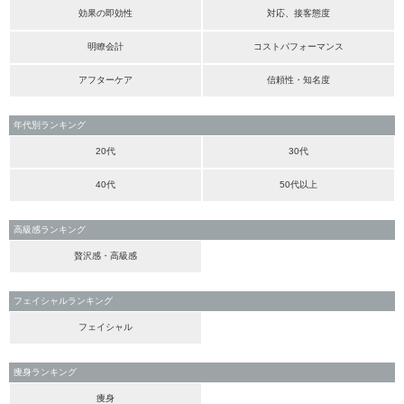
効果の即効性
対応、接客態度
明瞭会計
コストパフォーマンス
アフターケア
信頼性・知名度
年代別ランキング
20代
30代
40代
50代以上
高級感ランキング
贅沢感・高級感
フェイシャルランキング
フェイシャル
痩身ランキング
痩身