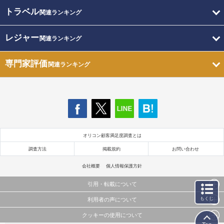
トラベル
関連ランキング
レジャー
関連ランキング
専門家評価
関連ランキング
オリコン顧客満足度調査とは
調査方法
掲載規約
お問い合わせ
会社概要
個人情報保護方針
引用・転載について
もくじ
利用者の声について
当サイトで公開されている情報（文字、写真、イラスト、画像データ等）及びこれらの配置・
編集および構造などについての著作権は株式会社oricon MEに帰属しております。
クッキーの使用について
当サイトに掲載している内容はすべてサービスの利用者が提出された見解・感想です。
これらの情報を権利者の許可なく無断転載・複製などの二次利用を行うことは固く禁じており