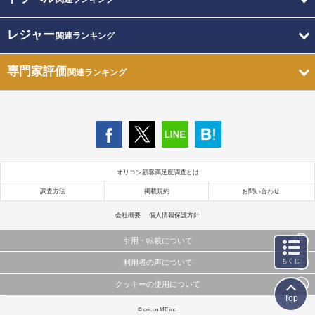
レジャー
関連ランキング
専門家評価
関連ランキング
オリコン顧客満足度調査とは
調査方法
掲載規約
お問い合わせ
会社概要
個人情報保護方針
引用・転載について
もくじ
利用者の声について
当サイトで公開されている情報（文字、写真、イラスト、画像データ等）及びこれらの配置・
編集および構造などについての著作権は株式会社oricon MEに帰属しております。
クッキーの使用について
当サイトに掲載している内容はすべてサービスの利用者が提出された見解・感想です。
これらの情報を権利者の許可なく無断転載・複製などの二次利用を行うことは固く禁じており
Top
弊社が内容について正確性を含め一切保証するものではありません。
ます。
このサイトでは Cookie を使用して、ユーザーに合わせたコンテンツや広告の表示、ソーシャル
© oricon ME inc.
弊社の見解・ 意見ではないことをご理解いただいた上でご覧ください。