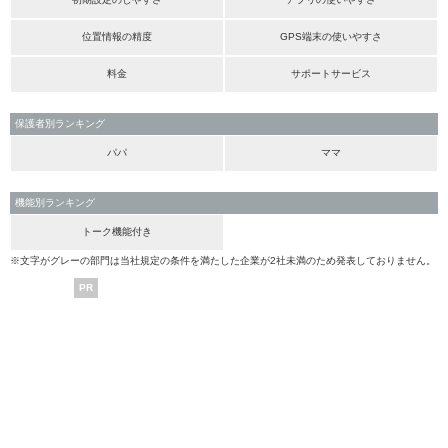
位置情報の精度
GPS端末の使いやすさ
料金
サポートサービス
保護者別ランキング
パパ
ママ
機能別ランキング
トーク機能付き
※文字がグレーの部門は当社規定の条件を満たした企業が2社未満のため発表しておりません。
PR