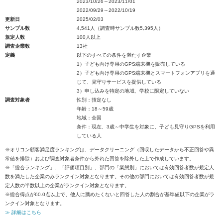
2023/10/26～2023/11/01
2022/09/29～2022/10/19
更新日
2025/02/03
サンプル数
4,541人（調査時サンプル数5,395人）
規定人数
100人以上
調査企業数
13社
定義
以下のすべての条件を満たす企業
1）子ども向け専用のGPS端末機を販売している
2）子ども向け専用のGPS端末機とスマートフォンアプリを通
じて、見守りサービスを提供している
3）申し込みを特定の地域、学校に限定していない
調査対象者
性別：指定なし
年齢：18～59歳
地域：全国
条件：現在、3歳～中学生を対象に、子ども見守りGPSを利用
している人
※オリコン顧客満足度ランキングは、データクリーニング（回収したデータから不正回答や異
常値を排除）および調査対象者条件から外れた回答を除外した上で作成しています。
※「総合ランキング」、「評価項目別」、部門の「業態別」においては有効回答者数が規定人
数を満たした企業のみランクイン対象となります。その他の部門においては有効回答者数が規
定人数の半数以上の企業がランクイン対象となります。
※総合得点が60.0点以上で、他人に薦めたくないと回答した人の割合が基準値以下の企業がラ
ンクイン対象となります。
≫ 詳細はこちら