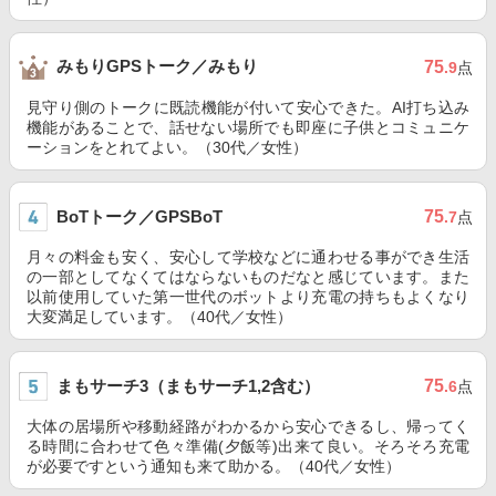
みもりGPSトーク／みもり
75
.9
点
見守り側のトークに既読機能が付いて安心できた。AI打ち込み
機能があることで、話せない場所でも即座に子供とコミュニケ
ーションをとれてよい。（30代／女性）
BoTトーク／GPSBoT
75
.7
点
月々の料金も安く、安心して学校などに通わせる事ができ生活
の一部としてなくてはならないものだなと感じています。また
以前使用していた第一世代のボットより充電の持ちもよくなり
大変満足しています。（40代／女性）
まもサーチ3（まもサーチ1,2含む）
75
.6
点
大体の居場所や移動経路がわかるから安心できるし、帰ってく
る時間に合わせて色々準備(夕飯等)出来て良い。そろそろ充電
が必要ですという通知も来て助かる。（40代／女性）