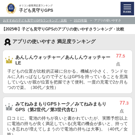
オリコン顧客満足度ランキング
子ども見守りGPS
おすすめの子ども見守りGPSランキング・比較
2025年版
アプリの使いやすさ
【2025年】子ども見守りGPSのアプリの使いやすさランキング・比較
アプリの使いやすさ 満足度ランキング
77
.5
あんしんウォッチャー／あんしんウォッチャー
LE
点
子どもの位置が比較的正確に分かる。機械が小さく、ランドセ
ルに入れっぱなしなので子どもはGPSを持っていることを意識
していないが親が位置を把握できて便利。一度の充電で2か月も
つので楽。（30代／女性）
77
.3
みてねみまもりGPSトーク／みてねみまもり
GPS（第2世代／第3世代含む）
点
口コミに、電池の持ちが良いと書かれていたが、実際予想以上
に電池の持ちが良く満足している(充電の機会が多いと、持って
いき忘れが増えてしまうので電池の持ちは大事)。（40代／女
性）