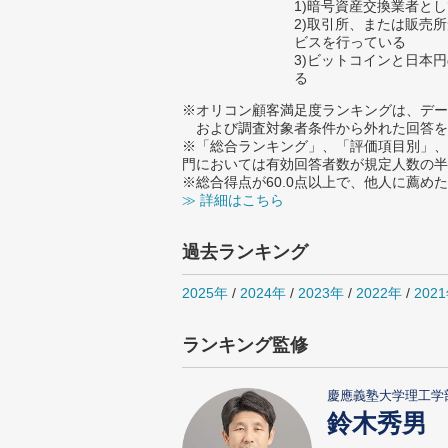
1)暗号資産交換業者と
2)取引所、または販売
ビスを行っている
3)ビットコインと日本円の
る
※オリコン顧客満足度ランキングは、デー
および調査対象者条件から外れた回答を
※「総合ランキング」、「評価項目別」、
門においては有効回答者数が規定人数の半
※総合得点が60.0点以上で、他人に薦
≫ 詳細はこちら
過去ランキング
2025年
/
2024年
/
2023年
/
2022年
/
202
ランキング監修
慶應義塾大学理工学
鈴木秀男