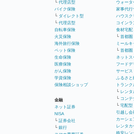
└
代理店型
ウォータ
バイク保険
家事代行
└
ダイレクト型
ハウスク
└
代理店型
コインラ
自転車保険
食材宅配
火災保険
└
首都圏
海外旅行保険
ミールキ
ペット保険
└
首都圏
生命保険
ネットス
医療保険
フードデ
がん保険
サービス
学資保険
ふるさと
保険相談ショップ
トランク
└
レンタ
└
コンテ
金融
└
宅配型
ネット証券
引越し会
NISA
カーシェ
└
証券会社
レンタカ
└
銀行
格安レン