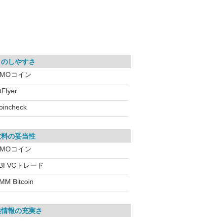
引のしやすさ
GMOコイン
tFlyer
oincheck
数料の妥当性
GMOコイン
BI VCトレード
MM Bitcoin
供情報の充実さ