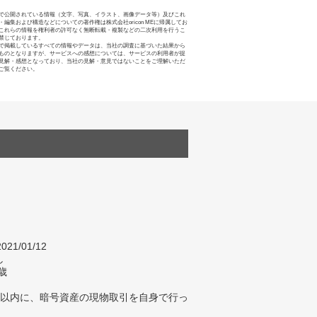
で公開されている情報（文字、写真、イラスト、画像データ等）及びこれ
・編集および構造などについての著作権は株式会社oricon MEに帰属してお
これらの情報を権利者の許可なく無断転載・複製などの二次利用を行うこ
禁じております。
で掲載しているすべての情報やデータは、当社の調査に基づいた結果から
ものとなりますが、サービスへの感想については、サービスの利用者が提
見解・感想となっており、当社の見解・意見ではないことをご理解いただ
ご覧ください。
021/01/12
し
歳
年以内に、暗号資産の現物取引を自身で行っ