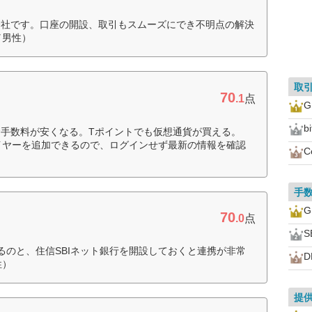
会社です。口座の開設、取引もスムーズにでき不明点の解決
／男性）
取
70
.1
点
bi
手数料が安くなる。Tポイントでも仮想通貨が買える。
ライヤーを追加できるので、ログインせず最新の情報を確認
C
手
70
.0
点
S
るのと、住信SBIネット銀行を開設しておくと連携が非常
D
性）
提