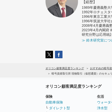
【経歴】
1989年慶應義塾
1992年ロチェス
1996年東京工業
1996年筑波大学
2008年4月慶應
2023年4月内閣
研究分野は応用統
≫ 鈴木研究室につ
オリコン顧客満足度ランキング
おすすめの暗号資
暗号資産取引所 現物取引（仮想通貨）のセキュ
オリコン顧客満足度ランキング
保険
生活
自動車保険
ウォータ
└
ダイレクト型
浄水型