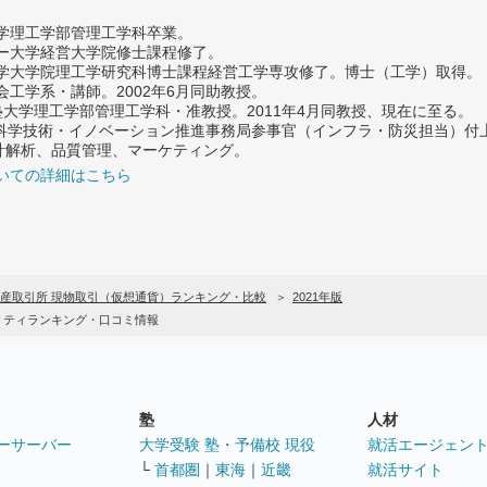
大学理工学部管理工学科卒業。
ター大学経営大学院修士課程修了。
大学大学院理工学研究科博士課程経営工学専攻修了。博士（工学）取得。
社会工学系・講師。2002年6月同助教授。
義塾大学理工学部管理工学科・准教授。2011年4月同教授、現在に至る。
府 科学技術・イノベーション推進事務局参事官（インフラ・防災担当）
計解析、品質管理、マーケティング。
いての詳細はこちら
産取引所 現物取引（仮想通貨）ランキング・比較
2021年版
リティランキング・口コミ情報
塾
人材
ーサーバー
大学受験 塾・予備校 現役
就活エージェン
└
首都圏
｜
東海
｜
近畿
就活サイト