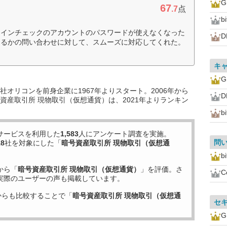
67
.7
点
bi
コインチェックのアカウントのパスワードが使えなくなった
D
えるかの問い合わせに対して、スムーズに対応してくれた。
キ
オリコンを前身企業に1967年よりスタート。2006年から
D
資産取引所 現物取引（仮想通貨）は、2021年よりランキン
bi
サービスを利用した
1,583
人にアンケート調査を実施。
問
18
社を対象にした「
暗号資産取引所 現物取引（仮想通
bi
から「
暗号資産取引所 現物取引（仮想通貨）
」を評価。さ
C
実際のユーザーの声も掲載しています。
からも比較することで「
暗号資産取引所 現物取引（仮想通
セ