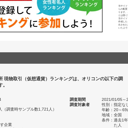
当サイト
らの配置
ります。
とは固く
当サイト
作成した
出された
いた上で
所 現物取引（仮想通貨）ランキングは、オリコンの以下の調
す。
4
調査期間
2021/01/05～2
調査対象者
性別：指定な
83人（調査時サンプル数1,721人）
年齢：20～69
地域：全国
条件：過去1
す企業
た人