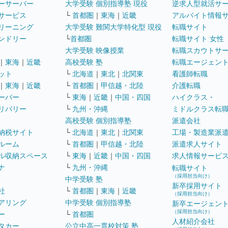
ーサーバー
大学受験 個別指導塾 現役
逆求人型就活サ
サービス
└
首都圏
｜
東海
｜
近畿
アルバイト情報
リーニング
大学受験 難関大学特化型 現役
転職サイト
ンドリー
└
首都圏
転職サイト 女性
大学受験 映像授業
転職スカウトサ
｜
東海
｜
近畿
高校受験 塾
転職エージェン
ット
└
北海道
｜
東北
｜
北関東
看護師転職
｜
東海
｜
近畿
└
首都圏
｜
甲信越・北陸
介護転職
ーパー
└
東海
｜
近畿
｜
中国・四国
ハイクラス・
リバリー
└
九州・沖縄
ミドルクラス転
高校受験 個別指導塾
派遣会社
納税サイト
└
北海道
｜
東北
｜
北関東
工場・製造業派
ルーム
└
首都圏
｜
甲信越・北陸
派遣求人サイト
ル収納スペース
└
東海
｜
近畿
｜
中国・四国
求人情報サービ
ナ
└
九州・沖縄
転職サイト
（採用担当向け）
中学受験 塾
新卒採用サイト
社
└
首都圏
｜
東海
｜
近畿
（採用担当向け）
アリング
中学受験 個別指導塾
新卒エージェン
（採用担当向け）
ー
└
首都圏
人材紹介会社
タカー
公立中高一貫校対策 塾