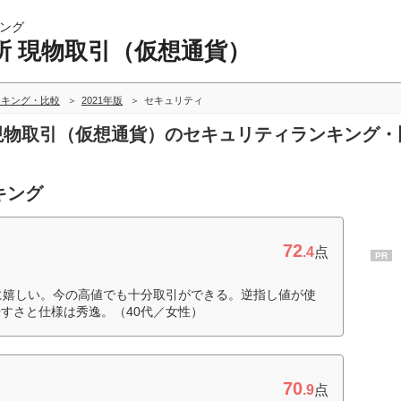
ング
所 現物取引（仮想通貨）
ンキング・比較
2021年版
セキュリティ
 現物取引（仮想通貨）のセキュリティランキング・
キング
72
.4
点
PR
者に嬉しい。今の高値でも十分取引ができる。逆指し値が使
すさと仕様は秀逸。（40代／女性）
70
.9
点