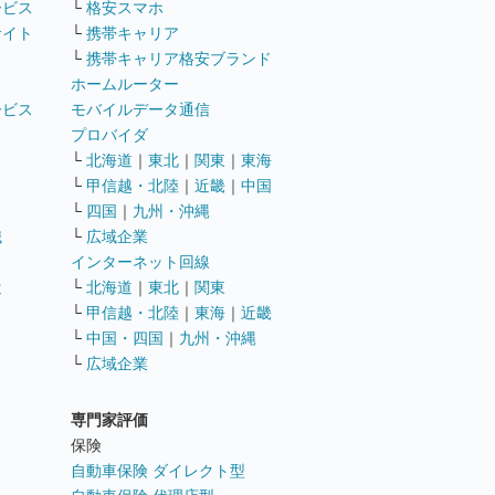
ービス
└
格安スマホ
サイト
└
携帯キャリア
└
携帯キャリア格安ブランド
ホームルーター
ービス
モバイルデータ通信
ト
プロバイダ
└
北海道
｜
東北
｜
関東
｜
東海
└
甲信越・北陸
｜
近畿
｜
中国
└
四国
｜
九州・沖縄
職
└
広域企業
インターネット回線
遣
└
北海道
｜
東北
｜
関東
└
甲信越・北陸
｜
東海
｜
近畿
ス
└
中国・四国
｜
九州・沖縄
└
広域企業
専門家評価
ト
保険
自動車保険 ダイレクト型