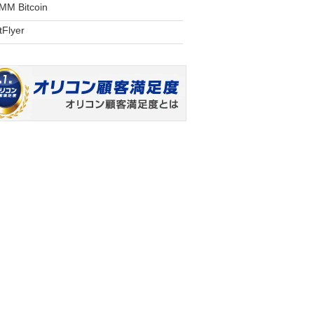
MM Bitcoin
tFlyer