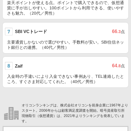
楽天ポイントが使える点。ポイントで購入できるので、仮想通
貨に手が出しやすい。100ポイントから利用できる、使いやす
さも魅力。（20代／男性）
SBI VCトレード
66
.3
点
主要通貨しかないので選びやすい。手数料が安い。SBI住信ネッ
ト銀行との連携。（40代／男性）
64
Zaif
.8
点
入金時の手違いにより入金できない事例あり、TEL連絡したと
ころ、すぐさま対応してくれた。（40代／男性）
オリコンランキングは、株式会社オリコンを前身企業に1967年より
スタート。2006年からは顧客満足度調査を開始。暗号資産取引所
現物取引（仮想通貨）は、2021年よりランキングを発表していま
す。