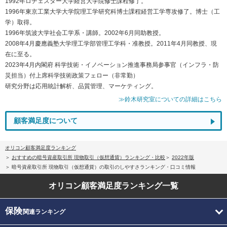
1992年ロチェスター大学経営大学院修士課程修了。
1996年東京工業大学大学院理工学研究科博士課程経営工学専攻修了。博士（工
学）取得。
1996年筑波大学社会工学系・講師。2002年6月同助教授。
2008年4月慶應義塾大学理工学部管理工学科・准教授。2011年4月同教授、現
在に至る。
2023年4月内閣府 科学技術・イノベーション推進事務局参事官（インフラ・防
災担当）付上席科学技術政策フェロー（非常勤）
研究分野は応用統計解析、品質管理、マーケティング。
≫鈴木研究室についての詳細はこちら
顧客満足度について
オリコン顧客満足度ランキング
おすすめの暗号資産取引所 現物取引（仮想通貨）ランキング・比較
2022年版
暗号資産取引所 現物取引（仮想通貨）の取引のしやすさランキング・口コミ情報
オリコン顧客満足度
ランキング一覧
保険
関連ランキング