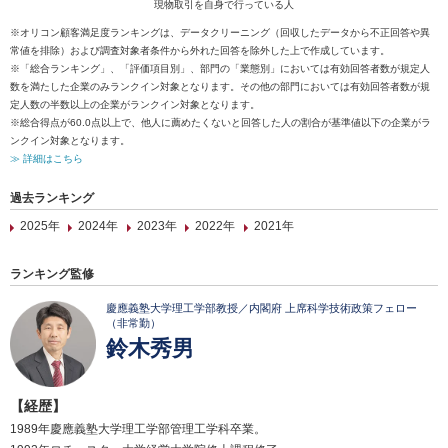
現物取引を自身で行っている人
※オリコン顧客満足度ランキングは、データクリーニング（回収したデータから不正回答や異
常値を排除）および調査対象者条件から外れた回答を除外した上で作成しています。
※「総合ランキング」、「評価項目別」、部門の「業態別」においては有効回答者数が規定人
数を満たした企業のみランクイン対象となります。その他の部門においては有効回答者数が規
定人数の半数以上の企業がランクイン対象となります。
※総合得点が60.0点以上で、他人に薦めたくないと回答した人の割合が基準値以下の企業がラ
ンクイン対象となります。
≫ 詳細はこちら
過去ランキング
2025年
2024年
2023年
2022年
2021年
ランキング監修
慶應義塾大学理工学部教授／内閣府 上席科学技術政策フェロー
（非常勤）
鈴木秀男
【経歴】
1989年慶應義塾大学理工学部管理工学科卒業。