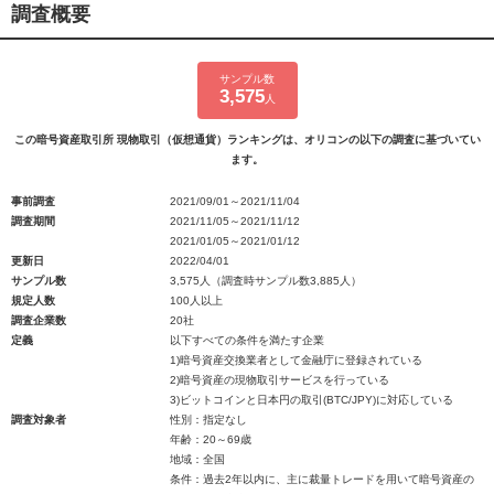
調査概要
サンプル数
3,575
人
この暗号資産取引所 現物取引（仮想通貨）ランキングは、オリコンの以下の調査に基づいてい
ます。
事前調査
2021/09/01～2021/11/04
調査期間
2021/11/05～2021/11/12
2021/01/05～2021/01/12
更新日
2022/04/01
サンプル数
3,575人（調査時サンプル数3,885人）
規定人数
100人以上
調査企業数
20社
定義
以下すべての条件を満たす企業
1)暗号資産交換業者として金融庁に登録されている
2)暗号資産の現物取引サービスを行っている
3)ビットコインと日本円の取引(BTC/JPY)に対応している
調査対象者
性別：指定なし
年齢：20～69歳
地域：全国
条件：過去2年以内に、主に裁量トレードを用いて暗号資産の