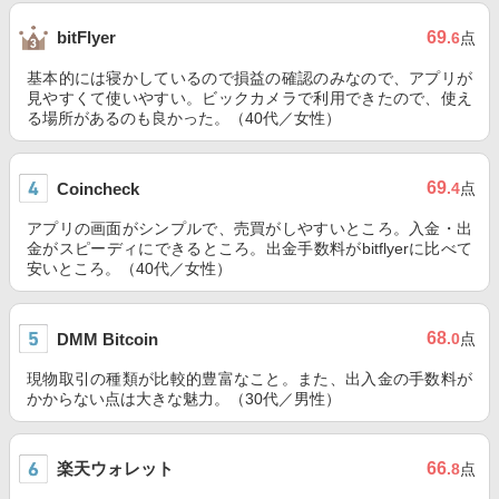
69
bitFlyer
.6
点
基本的には寝かしているので損益の確認のみなので、アプリが
見やすくて使いやすい。ビックカメラで利用できたので、使え
る場所があるのも良かった。（40代／女性）
69
Coincheck
.4
点
アプリの画面がシンプルで、売買がしやすいところ。入金・出
金がスピーディにできるところ。出金手数料がbitflyerに比べて
安いところ。（40代／女性）
68
DMM Bitcoin
.0
点
現物取引の種類が比較的豊富なこと。また、出入金の手数料が
かからない点は大きな魅力。（30代／男性）
楽天ウォレット
66
.8
点