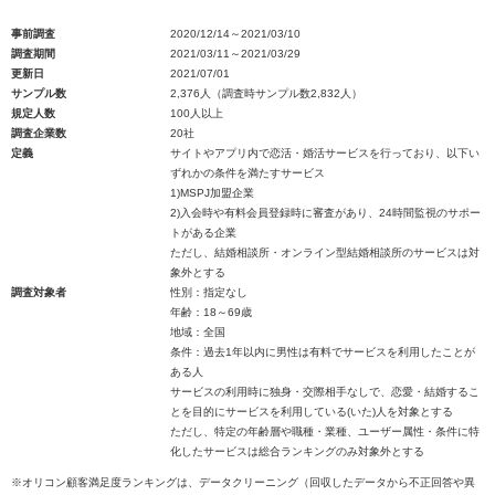
事前調査
2020/12/14～2021/03/10
調査期間
2021/03/11～2021/03/29
更新日
2021/07/01
サンプル数
2,376人（調査時サンプル数2,832人）
規定人数
100人以上
調査企業数
20社
定義
サイトやアプリ内で恋活・婚活サービスを行っており、以下い
ずれかの条件を満たすサービス
1)MSPJ加盟企業
2)入会時や有料会員登録時に審査があり、24時間監視のサポー
トがある企業
ただし、結婚相談所・オンライン型結婚相談所のサービスは対
象外とする
調査対象者
性別：指定なし
年齢：18～69歳
地域：全国
条件：過去1年以内に男性は有料でサービスを利用したことが
ある人
サービスの利用時に独身・交際相手なしで、恋愛・結婚するこ
とを目的にサービスを利用している(いた)人を対象とする
ただし、特定の年齢層や職種・業種、ユーザー属性・条件に特
化したサービスは総合ランキングのみ対象外とする
※オリコン顧客満足度ランキングは、データクリーニング（回収したデータから不正回答や異