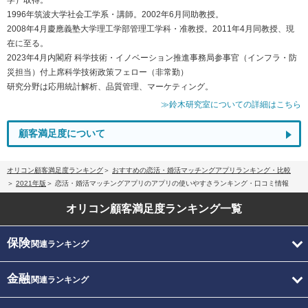
1996年筑波大学社会工学系・講師。2002年6月同助教授。
2008年4月慶應義塾大学理工学部管理工学科・准教授。2011年4月同教授、現
在に至る。
2023年4月内閣府 科学技術・イノベーション推進事務局参事官（インフラ・防
災担当）付上席科学技術政策フェロー（非常勤）
研究分野は応用統計解析、品質管理、マーケティング。
≫鈴木研究室についての詳細はこちら
顧客満足度について
オリコン顧客満足度ランキング
おすすめの恋活・婚活マッチングアプリランキング・比較
2021年版
恋活・婚活マッチングアプリのアプリの使いやすさランキング・口コミ情報
オリコン顧客満足度
ランキング一覧
保険
関連ランキング
金融
関連ランキング