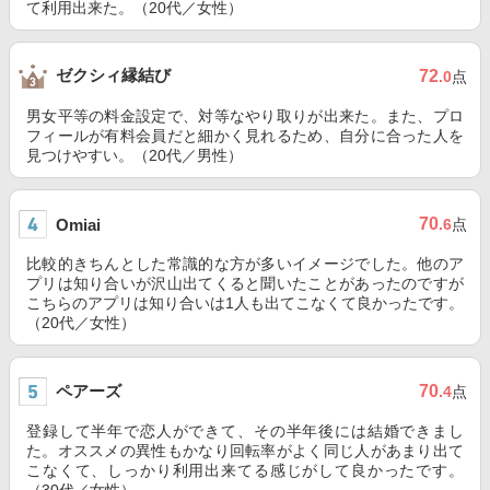
て利用出来た。（20代／女性）
ゼクシィ縁結び
72
.0
点
男女平等の料金設定で、対等なやり取りが出来た。また、プロ
フィールが有料会員だと細かく見れるため、自分に合った人を
見つけやすい。（20代／男性）
70
Omiai
.6
点
比較的きちんとした常識的な方が多いイメージでした。他のア
プリは知り合いが沢山出てくると聞いたことがあったのですが
こちらのアプリは知り合いは1人も出てこなくて良かったです。
（20代／女性）
ペアーズ
70
.4
点
登録して半年で恋人ができて、その半年後には結婚できまし
た。オススメの異性もかなり回転率がよく同じ人があまり出て
こなくて、しっかり利用出来てる感じがして良かったです。