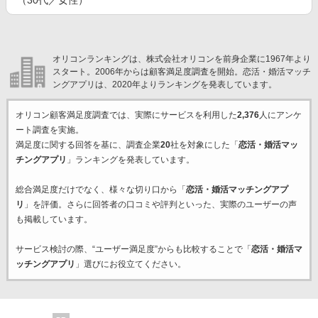
（30代／女性）
オリコンランキングは、株式会社オリコンを前身企業に1967年より
スタート。2006年からは顧客満足度調査を開始。恋活・婚活マッチ
ングアプリは、2020年よりランキングを発表しています。
オリコン顧客満足度調査では、実際にサービスを利用した
2,376
人にアンケ
ート調査を実施。
満足度に関する回答を基に、調査企業
20
社を対象にした「
恋活・婚活マッ
チングアプリ
」ランキングを発表しています。
総合満足度だけでなく、様々な切り口から「
恋活・婚活マッチングアプ
リ
」を評価。さらに回答者の口コミや評判といった、実際のユーザーの声
も掲載しています。
サービス検討の際、“ユーザー満足度”からも比較することで「
恋活・婚活マ
ッチングアプリ
」選びにお役立てください。