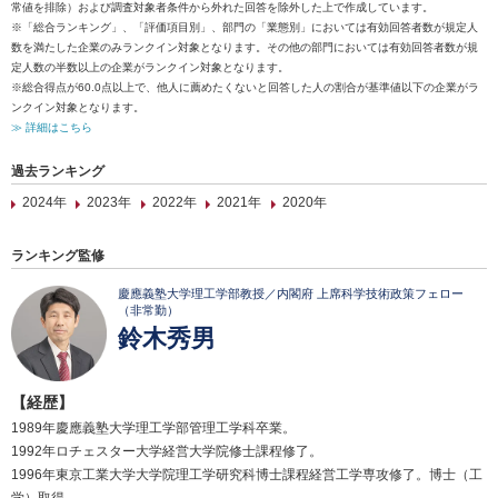
常値を排除）および調査対象者条件から外れた回答を除外した上で作成しています。
※「総合ランキング」、「評価項目別」、部門の「業態別」においては有効回答者数が規定人
数を満たした企業のみランクイン対象となります。その他の部門においては有効回答者数が規
定人数の半数以上の企業がランクイン対象となります。
※総合得点が60.0点以上で、他人に薦めたくないと回答した人の割合が基準値以下の企業がラ
ンクイン対象となります。
≫ 詳細はこちら
過去ランキング
2024年
2023年
2022年
2021年
2020年
ランキング監修
慶應義塾大学理工学部教授／内閣府 上席科学技術政策フェロー
（非常勤）
鈴木秀男
【経歴】
1989年慶應義塾大学理工学部管理工学科卒業。
1992年ロチェスター大学経営大学院修士課程修了。
1996年東京工業大学大学院理工学研究科博士課程経営工学専攻修了。博士（工
学）取得。