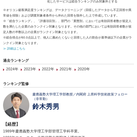
化したサービスは総合ランキングのみ対象外とする
※オリコン顧客満足度ランキングは、データクリーニング（回収したデータから不正回答や異
常値を排除）および調査対象者条件から外れた回答を除外した上で作成しています。
※「総合ランキング」、「評価項目別」、部門の「業態別」においては有効回答者数が規定人
数を満たした企業のみランクイン対象となります。その他の部門においては有効回答者数が規
定人数の半数以上の企業がランクイン対象となります。
※総合得点が60.0点以上で、他人に薦めたくないと回答した人の割合が基準値以下の企業がラ
ンクイン対象となります。
≫ 詳細はこちら
過去ランキング
2024年
2023年
2022年
2021年
2020年
ランキング監修
慶應義塾大学理工学部教授／内閣府 上席科学技術政策フェロー
（非常勤）
鈴木秀男
【経歴】
1989年慶應義塾大学理工学部管理工学科卒業。