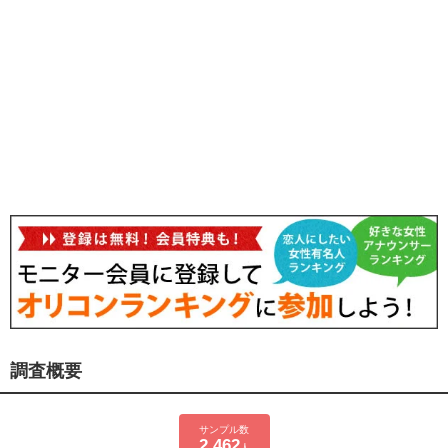
調査概要
サンプル数
2,462
人