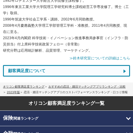
1992年ロチェスター大学経営大学院修士課程修了。
1996年東京工業大学大学院理工学研究科博士課程経営工学専攻修了。博士（工
学）取得。
1996年筑波大学社会工学系・講師。2002年6月同助教授。
2008年4月慶應義塾大学理工学部管理工学科・准教授。2011年4月同教授、現
在に至る。
2023年4月内閣府 科学技術・イノベーション推進事務局参事官（インフラ・防
災担当）付上席科学技術政策フェロー（非常勤）
研究分野は応用統計解析、品質管理、マーケティング。
≫鈴木研究室についての詳細はこちら
顧客満足度について
オリコン顧客満足度ランキング
おすすめの恋活・婚活マッチングアプリランキング・比較
2023年版
恋活・婚活マッチングアプリのコストパフォーマンスランキング・口コミ情報
オリコン顧客満足度
ランキング一覧
保険
関連ランキング