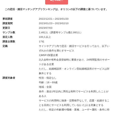
この恋活・婚活マッチングアプリランキングは、オリコンの以下の調査に基づいています。
事前調査
2022/12/21～2023/01/20
調査期間
2023/01/23～2023/02/10
更新日
2023/07/03
サンプル数
2,462人（調査時サンプル数2,993人）
規定人数
100人以上
調査企業数
17社
定義
サイトやアプリ内で恋活・婚活サービスを行っており、以下い
ずれかの条件を満たすサービス
1)MSPJ加盟企業
2)入会時や有料会員登録時に審査があり、24時間監視のサポー
トがある企業
ただし、結婚相談所・オンライン型結婚相談所のサービスは対
象外とする
調査対象者
性別：指定なし
年齢：18～69歳
地域：全国
条件：過去1年以内に男性は有料でサービスを利用したことが
ある人
サービスの利用時に独身・交際相手なしで、恋愛・結婚するこ
とを目的にサービスを利用している(いた)人を対象とする
ただし、特定の年齢層や職種・業種、ユーザー属性・条件に特