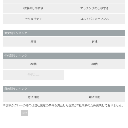
検索のしやすさ
マッチングのしやすさ
セキュリティ
コストパフォーマンス
男女別ランキング
男性
女性
年代別ランキング
20代
30代
40代以上
目的別ランキング
恋活目的
婚活目的
※文字がグレーの部門は当社規定の条件を満たした企業が2社未満のため発表しておりません。
PR