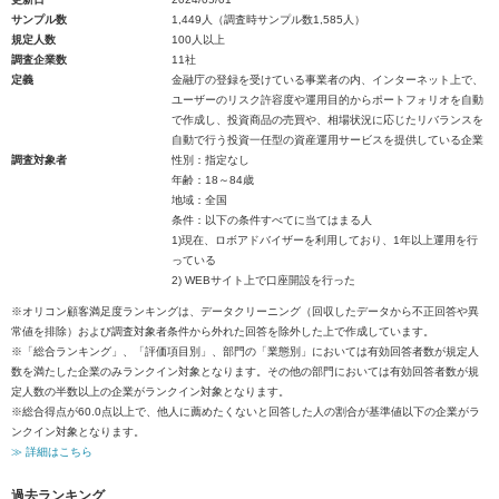
サンプル数
1,449人（調査時サンプル数1,585人）
規定人数
100人以上
調査企業数
11社
定義
金融庁の登録を受けている事業者の内、インターネット上で、
ユーザーのリスク許容度や運用目的からポートフォリオを自動
で作成し、投資商品の売買や、相場状況に応じたリバランスを
自動で行う投資一任型の資産運用サービスを提供している企業
調査対象者
性別：指定なし
年齢：18～84歳
地域：全国
条件：以下の条件すべてに当てはまる人
1)現在、ロボアドバイザーを利用しており、1年以上運用を行
っている
2) WEBサイト上で口座開設を行った
※オリコン顧客満足度ランキングは、データクリーニング（回収したデータから不正回答や異
常値を排除）および調査対象者条件から外れた回答を除外した上で作成しています。
※「総合ランキング」、「評価項目別」、部門の「業態別」においては有効回答者数が規定人
数を満たした企業のみランクイン対象となります。その他の部門においては有効回答者数が規
定人数の半数以上の企業がランクイン対象となります。
※総合得点が60.0点以上で、他人に薦めたくないと回答した人の割合が基準値以下の企業がラ
ンクイン対象となります。
≫ 詳細はこちら
過去ランキング