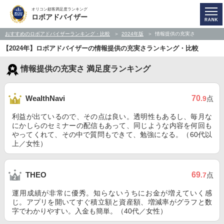
オリコン顧客満足度ランキング
ロボアドバイザー
おすすめのロボアドバイザーランキング・比較
2024年版
情報提供の充実さ
【2024年】ロボアドバイザーの情報提供の充実さランキング・比較
情報提供の充実さ 満足度ランキング
70
WealthNavi
.9
点
利益が出ているので、その点は良い。透明性もあるし、毎月な
にかしらのセミナーの配信もあって、同じような内容を何回も
やってくれて、その中で質問もできて、勉強になる。（60代以
上／女性）
69
THEO
.7
点
運用成績が非常に優秀。知らないうちにお金が増えていく感
じ。アプリを開いてすぐ積立額と資産額、増減率がグラフと数
字でわかりやすい。入金も簡単。（40代／女性）