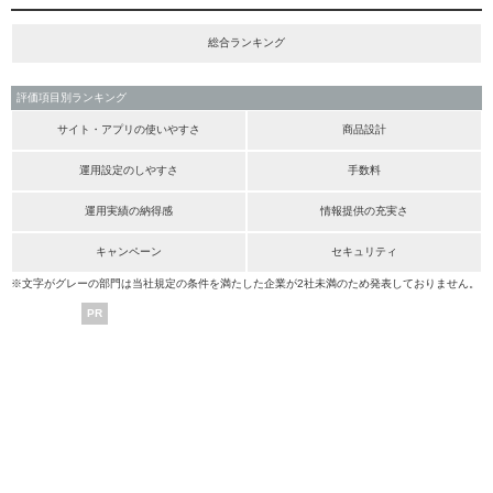
総合ランキング
評価項目別ランキング
サイト・アプリの使いやすさ
商品設計
運用設定のしやすさ
手数料
運用実績の納得感
情報提供の充実さ
キャンペーン
セキュリティ
※文字がグレーの部門は当社規定の条件を満たした企業が2社未満のため発表しておりません。
PR