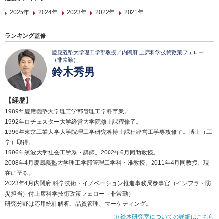
2025年
2024年
2023年
2022年
2021年
ランキング監修
慶應義塾大学理工学部教授／内閣府 上席科学技術政策フェロー
（非常勤）
鈴木秀男
【経歴】
1989年慶應義塾大学理工学部管理工学科卒業。
1992年ロチェスター大学経営大学院修士課程修了。
1996年東京工業大学大学院理工学研究科博士課程経営工学専攻修了。博士（工
学）取得。
1996年筑波大学社会工学系・講師。2002年6月同助教授。
2008年4月慶應義塾大学理工学部管理工学科・准教授。2011年4月同教授、現
在に至る。
2023年4月内閣府 科学技術・イノベーション推進事務局参事官（インフラ・防
災担当）付上席科学技術政策フェロー（非常勤）
研究分野は応用統計解析、品質管理、マーケティング。
≫鈴木研究室についての詳細はこちら