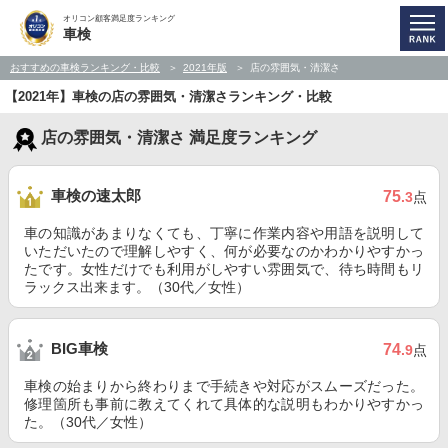
オリコン顧客満足度ランキング
車検
おすすめの車検ランキング・比較
2021年版
店の雰囲気・清潔さ
【2021年】車検の店の雰囲気・清潔さランキング・比較
店の雰囲気・清潔さ 満足度ランキング
車検の速太郎
75
.3
点
車の知識があまりなくても、丁寧に作業内容や用語を説明して
いただいたので理解しやすく、何が必要なのかわかりやすかっ
たです。女性だけでも利用がしやすい雰囲気で、待ち時間もリ
ラックス出来ます。（30代／女性）
BIG車検
74
.9
点
車検の始まりから終わりまで手続きや対応がスムーズだった。
修理箇所も事前に教えてくれて具体的な説明もわかりやすかっ
た。（30代／女性）