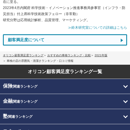
在に至る。
2023年4月内閣府 科学技術・イノベーション推進事務局参事官（インフラ・防
災担当）付上席科学技術政策フェロー（非常勤）
研究分野は応用統計解析、品質管理、マーケティング。
≫鈴木研究室についての詳細はこちら
顧客満足度について
オリコン顧客満足度ランキング
おすすめの車検ランキング・比較
2021年版
車検の店の雰囲気・清潔さランキング・口コミ情報
オリコン顧客満足度
ランキング一覧
保険
関連ランキング
金融
関連ランキング
塾
関連ランキング