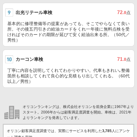
出光リテール車検
72
.8
点
基本的に修理整備等の提案があっても、そこでやらなくて良い
所。その後五円引きの給油カードをくれ一年後に無料点検を受
ければそのカードの期限が延びて安く給油出来る所。（50代／
男性）
カーコン車検
71
.8
点
丁寧に内容を説明してくれてわかりやすい。代車もきれい｡整備
箇所も相談してくれて良心的な見積もり出してくれる。（60代
以上／男性）
オリコンランキングは、株式会社オリコンを前身企業に1967年より
スタート。2006年からは顧客満足度調査を開始。車検は、2021年
よりランキングを発表しています。
オリコン顧客満足度調査では、実際にサービスを利用した
3,785
人にアンケ