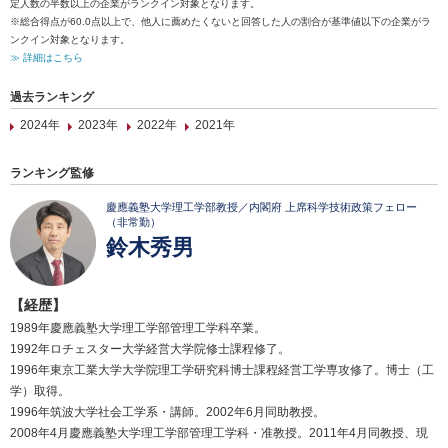
定人数の半数以上の企業がランクイン対象となります。
※総合得点が60.0点以上で、他人に薦めたくないと回答した人の割合が基準値以下の企業がラ
ンクイン対象となります。
≫ 詳細はこちら
過去ランキング
2024年
2023年
2022年
2021年
ランキング監修
慶應義塾大学理工学部教授／内閣府 上席科学技術政策フェロー
（非常勤）
鈴木秀男
【経歴】
1989年慶應義塾大学理工学部管理工学科卒業。
1992年ロチェスター大学経営大学院修士課程修了。
1996年東京工業大学大学院理工学研究科博士課程経営工学専攻修了。博士（工
学）取得。
1996年筑波大学社会工学系・講師。2002年6月同助教授。
2008年4月慶應義塾大学理工学部管理工学科・准教授。2011年4月同教授、現