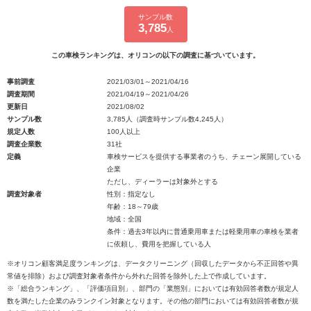
サンプル数
3,785
人
この車検ランキングは、オリコンの以下の調査に基づいています。
事前調査
2021/03/01～2021/04/16
調査期間
2021/04/19～2021/04/26
更新日
2021/08/02
サンプル数
3,785人（調査時サンプル数4,245人）
規定人数
100人以上
調査企業数
31社
定義
車検サービスを提供する事業者のうち、チェーン展開している
企業
ただし、ディーラーは対象外とする
調査対象者
性別：指定なし
年齢：18～79歳
地域：全国
条件：過去3年以内に普通乗用車または軽乗用車の車検を業者
に依頼し、費用を把握している人
※オリコン顧客満足度ランキングは、データクリーニング（回収したデータから不正回答や異
常値を排除）および調査対象者条件から外れた回答を除外した上で作成しています。
※「総合ランキング」、「評価項目別」、部門の「業態別」においては有効回答者数が規定人
数を満たした企業のみランクイン対象となります。その他の部門においては有効回答者数が規