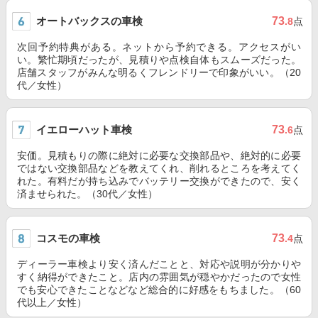
オートバックスの車検
73
.8
点
次回予約特典がある。ネットから予約できる。アクセスがい
い。繁忙期頃だったが、見積りや点検自体もスムーズだった。
店舗スタッフがみんな明るくフレンドリーで印象がいい。（20
代／女性）
イエローハット車検
73
.6
点
安価。見積もりの際に絶対に必要な交換部品や、絶対的に必要
ではない交換部品などを教えてくれ、削れるところを考えてく
れた。有料だが持ち込みでバッテリー交換ができたので、安く
済ませられた。（30代／女性）
コスモの車検
73
.4
点
ディーラー車検より安く済んだことと、対応や説明が分かりや
すく納得ができたこと。店内の雰囲気が穏やかだったので女性
でも安心できたことなどなど総合的に好感をもちました。（60
代以上／女性）