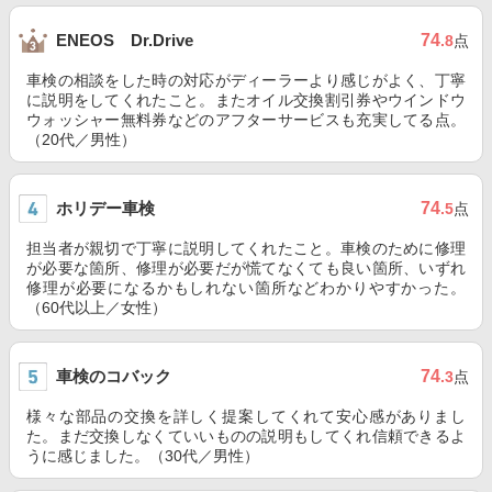
74
ENEOS Dr.Drive
.8
点
車検の相談をした時の対応がディーラーより感じがよく、丁寧
に説明をしてくれたこと。またオイル交換割引券やウインドウ
ウォッシャー無料券などのアフターサービスも充実してる点。
（20代／男性）
ホリデー車検
74
.5
点
担当者が親切で丁寧に説明してくれたこと。車検のために修理
が必要な箇所、修理が必要だが慌てなくても良い箇所、いずれ
修理が必要になるかもしれない箇所などわかりやすかった。
（60代以上／女性）
車検のコバック
74
.3
点
様々な部品の交換を詳しく提案してくれて安心感がありまし
た。まだ交換しなくていいものの説明もしてくれ信頼できるよ
うに感じました。（30代／男性）