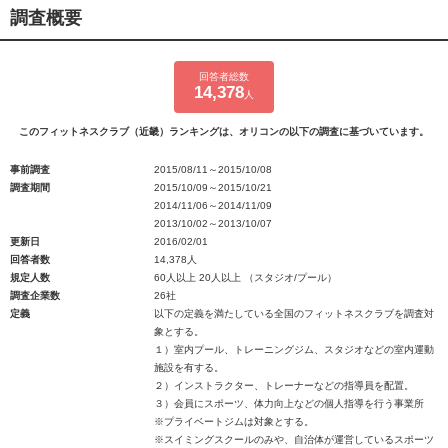
調査概要
回答者総数
14,378
人
このフィットネスクラブ（近畿）ランキングは、オリコンの以下の調査に基づいています。
事前調査
2015/08/11～2015/10/08
調査期間
2015/10/09～2015/10/21
2014/11/06～2014/11/09
2013/10/02～2013/10/07
更新日
2016/02/01
回答者数
14,378人
規定人数
60人以上 20人以上 （スタジオ/プール）
調査企業数
26社
定義
以下の定義を満たしている全国のフィットネスクラブを調査対
象とする。
１）室内プール、トレーニングジム、スタジオなどの室内運動
施設を有する。
２）インストラクター、トレーナーなどの指導員を配置。
３）会員にスポーツ、体力向上などの個人指導を行う事業所
※プライベートジムは対象とする。
※スイミングスクールのみや、自治体が運営しているスポーツ