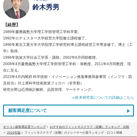
鈴木秀男
【経歴】
1989年慶應義塾大学理工学部管理工学科卒業。
1992年ロチェスター大学経営大学院修士課程修了。
1996年東京工業大学大学院理工学研究科博士課程経営工学専攻修了。博士（工
学）取得。
1996年筑波大学社会工学系・講師。2002年6月同助教授。
2008年4月慶應義塾大学理工学部管理工学科・准教授。2011年4月同教授、現
在に至る。
2023年4月内閣府 科学技術・イノベーション推進事務局参事官（インフラ・防
災担当）付上席科学技術政策フェロー（非常勤）
研究分野は応用統計解析、品質管理、マーケティング。
≫鈴木研究室についての詳細はこちら
顧客満足度について
オリコン顧客満足度ランキング
おすすめのフィットネスクラブ（近畿）ランキング・比較
2016年版
フィットネスクラブ（近畿）のトレーナーの質ランキング・口コミ情報