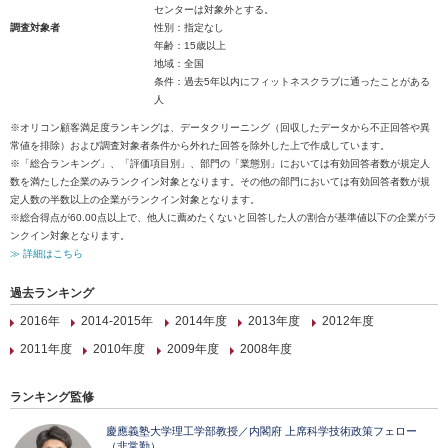
センターは対象外とする。
調査対象者
性別：指定なし
年齢：15歳以上
地域：全国
条件：過去5年以内にフィットネスクラブに通ったことがある
人
※オリコン顧客満足度ランキングは、データクリーニング（回収したデータから不正回答や異
常値を排除）および調査対象者条件から外れた回答を除外した上で作成しています。
※「総合ランキング」、「評価項目別」、部門の「業態別」においては有効回答者数が規定人
数を満たした企業のみランクイン対象となります。その他の部門においては有効回答者数が規
定人数の半数以上の企業がランクイン対象となります。
※総合得点が60.00点以上で、他人に薦めたくないと回答した人の割合が基準値以下の企業がラ
ンクイン対象となります。
≫ 詳細はこちら
過去ランキング
2016年
2014-2015年
2014年度
2013年度
2012年度
2011年度
2010年度
2009年度
2008年度
ランキング監修
慶應義塾大学理工学部教授／内閣府 上席科学技術政策フェロー
（非常勤）