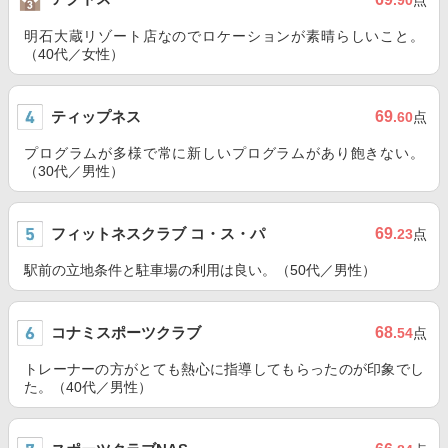
.90
点
明石大蔵リゾート店なのでロケーションが素晴らしいこと。
（40代／女性）
ティップネス
69
.60
点
プログラムが多様で常に新しいプログラムがあり飽きない。
（30代／男性）
フィットネスクラブ コ・ス・パ
69
.23
点
駅前の立地条件と駐車場の利用は良い。（50代／男性）
コナミスポーツクラブ
68
.54
点
トレーナーの方がとても熱心に指導してもらったのが印象でし
た。（40代／男性）