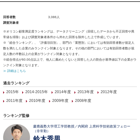
回答者数
3,086人
調査対象者
※オリコン顧客満足度ランキングは、データクリーニング（回収したデータから不正回答や異
常値を排除）および調査対象者条件から外れた回答を除外した上で作成しています。
※「総合ランキング」、「評価項目別」、部門の「業態別」においては有効回答者数が規定人
数を満たした企業のみランクイン対象となります。その他の部門においては有効回答者数が規
定人数の半数以上の企業がランクイン対象となります。
※総合得点が60.00点以上で、他人に薦めたくないと回答した人の割合が基準値以下の企業がラ
ンクイン対象となります。
≫ 詳細はこちら
過去ランキング
2015年
2014-2015年
2014年度
2013年度
2012年度
2011年度
2010年度
2009年度
2008年度
ランキング監修
慶應義塾大学理工学部教授／内閣府 上席科学技術政策フェロー
（非常勤）
鈴木秀男