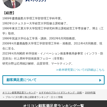
【経歴】
1989年慶應義塾大学理工学部管理工学科卒業。
1992年ロチェスター大学経営大学院修士課程修了。
1996年東京工業大学大学院理工学研究科博士課程経営工学専攻修了。博士（工
学）取得。
1996年筑波大学社会工学系・講師。2002年6月同助教授。
2008年4月慶應義塾大学理工学部管理工学科・准教授。2011年4月同教授、現
在に至る。
2023年4月内閣府 科学技術・イノベーション推進事務局参事官（インフラ・防
災担当）付上席科学技術政策フェロー（非常勤）
研究分野は応用統計解析、品質管理、マーケティング。
≫鈴木研究室についての詳細はこちら
顧客満足度について
オリコン顧客満足度ランキング
おすすめのプロバイダランキング・比較
2009年版
プロバイダの乗り換え経験者ランキング・口コミ情報
オリコン顧客満足度
ランキング一覧