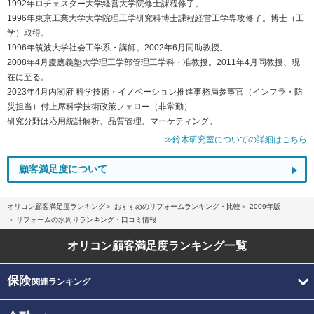
1992年ロチェスター大学経営大学院修士課程修了。
1996年東京工業大学大学院理工学研究科博士課程経営工学専攻修了。博士（工
学）取得。
1996年筑波大学社会工学系・講師。2002年6月同助教授。
2008年4月慶應義塾大学理工学部管理工学科・准教授。2011年4月同教授、現
在に至る。
2023年4月内閣府 科学技術・イノベーション推進事務局参事官（インフラ・防
災担当）付上席科学技術政策フェロー（非常勤）
研究分野は応用統計解析、品質管理、マーケティング。
≫鈴木研究室についての詳細はこちら
顧客満足度について
オリコン顧客満足度ランキング
おすすめのリフォームランキング・比較
2009年版
リフォームの水周りランキング・口コミ情報
オリコン顧客満足度
ランキング一覧
保険
関連ランキング