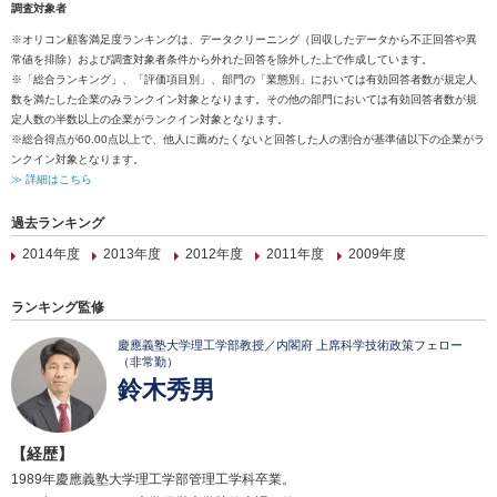
調査対象者
※オリコン顧客満足度ランキングは、データクリーニング（回収したデータから不正回答や異
常値を排除）および調査対象者条件から外れた回答を除外した上で作成しています。
※「総合ランキング」、「評価項目別」、部門の「業態別」においては有効回答者数が規定人
数を満たした企業のみランクイン対象となります。その他の部門においては有効回答者数が規
定人数の半数以上の企業がランクイン対象となります。
※総合得点が60.00点以上で、他人に薦めたくないと回答した人の割合が基準値以下の企業がラ
ンクイン対象となります。
≫ 詳細はこちら
過去ランキング
2014年度
2013年度
2012年度
2011年度
2009年度
ランキング監修
慶應義塾大学理工学部教授／内閣府 上席科学技術政策フェロー
（非常勤）
鈴木秀男
【経歴】
1989年慶應義塾大学理工学部管理工学科卒業。