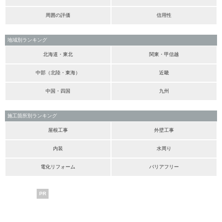
周囲の評価
信用性
地域別ランキング
北海道・東北
関東・甲信越
中部（北陸・東海）
近畿
中国・四国
九州
施工箇所別ランキング
屋根工事
外壁工事
内装
水周り
電化リフォーム
バリアフリー
PR