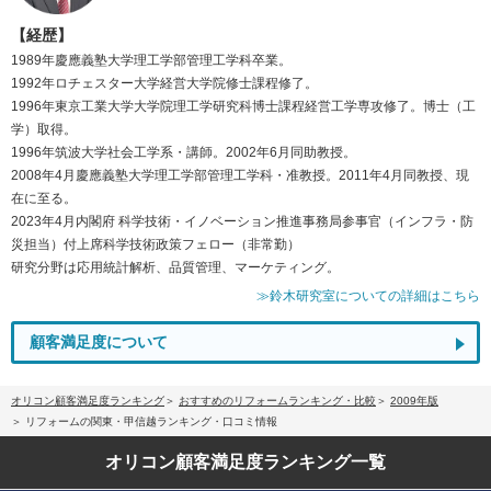
【経歴】
1989年慶應義塾大学理工学部管理工学科卒業。
1992年ロチェスター大学経営大学院修士課程修了。
1996年東京工業大学大学院理工学研究科博士課程経営工学専攻修了。博士（工
学）取得。
1996年筑波大学社会工学系・講師。2002年6月同助教授。
2008年4月慶應義塾大学理工学部管理工学科・准教授。2011年4月同教授、現
在に至る。
2023年4月内閣府 科学技術・イノベーション推進事務局参事官（インフラ・防
災担当）付上席科学技術政策フェロー（非常勤）
研究分野は応用統計解析、品質管理、マーケティング。
≫鈴木研究室についての詳細はこちら
顧客満足度について
オリコン顧客満足度ランキング
おすすめのリフォームランキング・比較
2009年版
リフォームの関東・甲信越ランキング・口コミ情報
オリコン顧客満足度
ランキング一覧