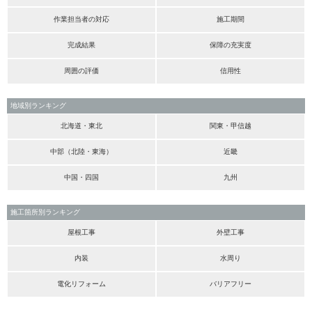
作業担当者の対応
施工期間
完成結果
保障の充実度
周囲の評価
信用性
地域別ランキング
北海道・東北
関東・甲信越
中部（北陸・東海）
近畿
中国・四国
九州
施工箇所別ランキング
屋根工事
外壁工事
内装
水周り
電化リフォーム
バリアフリー