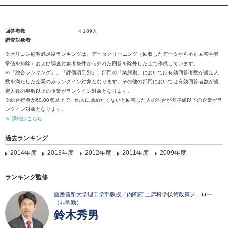
回答者数
4,189人
調査対象者
※オリコン顧客満足度ランキングは、データクリーニング（回収したデータから不正回答や異
常値を排除）および調査対象者条件から外れた回答を除外した上で作成しています。
※「総合ランキング」、「評価項目別」、部門の「業態別」においては有効回答者数が規定人
数を満たした企業のみランクイン対象となります。その他の部門においては有効回答者数が規
定人数の半数以上の企業がランクイン対象となります。
※総合得点が60.00点以上で、他人に薦めたくないと回答した人の割合が基準値以下の企業がラ
ンクイン対象となります。
≫ 詳細はこちら
過去ランキング
2014年度
2013年度
2012年度
2011年度
2009年度
ランキング監修
慶應義塾大学理工学部教授／内閣府 上席科学技術政策フェロー
（非常勤）
鈴木秀男