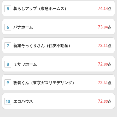
暮らしアップ（東急ホームズ）
74
.14
点
パナホーム
73
.84
点
新築そっくりさん（住友不動産）
73
.11
点
ミサワホーム
72
.80
点
改装くん（東京ガスリモデリング）
72
.61
点
エコハウス
72
.33
点