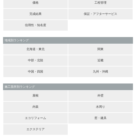
価格
工程管理
完成結果
保証・アフターサービス
信用性・知名度
地域別ランキング
北海道・東北
関東
中部・北陸
近畿
中国・四国
九州・沖縄
施工箇所別ランキング
屋根
外壁
内装
水周り
エコリフォーム
窓・建具
エクステリア