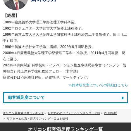
【経歴】
1989年慶應義塾大学理工学部管理工学科卒業。
1992年ロチェスター大学経営大学院修士課程修了。
1996年東京工業大学大学院理工学研究科博士課程経営工学専攻修了。博士（工
学）取得。
1996年筑波大学社会工学系・講師。2002年6月同助教授。
2008年4月慶應義塾大学理工学部管理工学科・准教授。2011年4月同教授、現
在に至る。
2023年4月内閣府 科学技術・イノベーション推進事務局参事官（インフラ・防
災担当）付上席科学技術政策フェロー（非常勤）
研究分野は応用統計解析、品質管理、マーケティング。
≫鈴木研究室についての詳細はこちら
顧客満足度について
オリコン顧客満足度ランキング
おすすめのリフォームランキング・比較
2013年版
リフォームの窓・建具ランキング・口コミ情報
オリコン顧客満足度
ランキング一覧