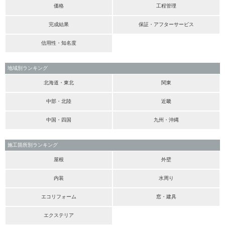
価格
工程管理
完成結果
保証・アフターサービス
信用性・知名度
地域別ランキング
北海道・東北
関東
中部・北陸
近畿
中国・四国
九州・沖縄
施工箇所別ランキング
屋根
外壁
内装
水周り
エコリフォーム
窓・建具
エクステリア