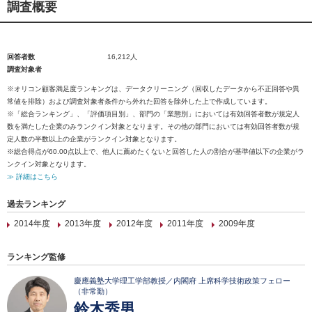
調査概要
回答者数
16,212人
調査対象者
※オリコン顧客満足度ランキングは、データクリーニング（回収したデータから不正回答や異
常値を排除）および調査対象者条件から外れた回答を除外した上で作成しています。
※「総合ランキング」、「評価項目別」、部門の「業態別」においては有効回答者数が規定人
数を満たした企業のみランクイン対象となります。その他の部門においては有効回答者数が規
定人数の半数以上の企業がランクイン対象となります。
※総合得点が60.00点以上で、他人に薦めたくないと回答した人の割合が基準値以下の企業がラ
ンクイン対象となります。
≫ 詳細はこちら
過去ランキング
2014年度
2013年度
2012年度
2011年度
2009年度
ランキング監修
慶應義塾大学理工学部教授／内閣府 上席科学技術政策フェロー
（非常勤）
鈴木秀男