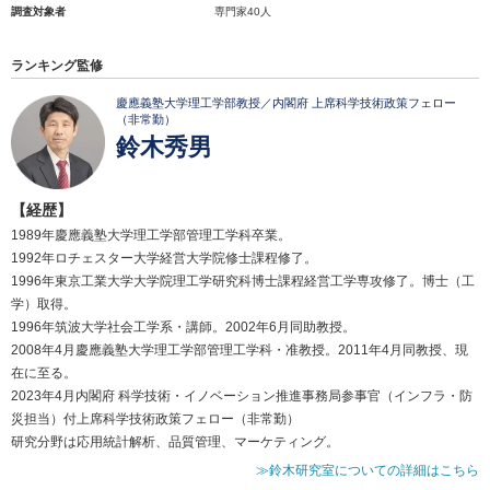
調査対象者
専門家40人
ランキング監修
慶應義塾大学理工学部教授／内閣府 上席科学技術政策フェロー
（非常勤）
鈴木秀男
【経歴】
1989年慶應義塾大学理工学部管理工学科卒業。
1992年ロチェスター大学経営大学院修士課程修了。
1996年東京工業大学大学院理工学研究科博士課程経営工学専攻修了。博士（工
学）取得。
1996年筑波大学社会工学系・講師。2002年6月同助教授。
2008年4月慶應義塾大学理工学部管理工学科・准教授。2011年4月同教授、現
在に至る。
2023年4月内閣府 科学技術・イノベーション推進事務局参事官（インフラ・防
災担当）付上席科学技術政策フェロー（非常勤）
研究分野は応用統計解析、品質管理、マーケティング。
≫鈴木研究室についての詳細はこちら