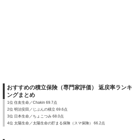
おすすめの積立保険（専門家評価） 返戻率ランキ
ングまとめ
1位 住友生命／Chakin 69.7点
2位 明治安田／じぶんの積立 69.6点
3位 日本生命／ちょこつみ 68.0点
4位 太陽生命／太陽生命の貯まる保険（スマ保険） 66.2点