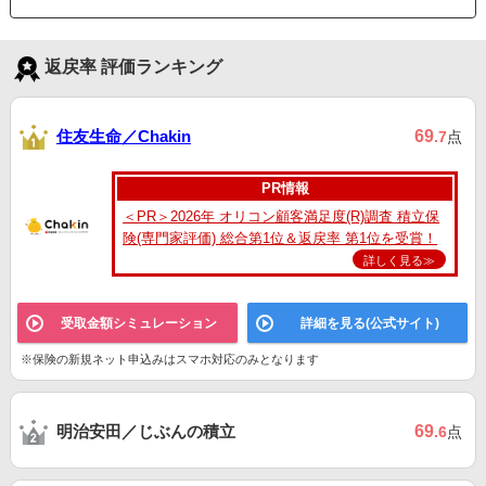
返戻率 評価ランキング
住友生命／Chakin
69
.7
点
PR情報
＜PR＞2026年 オリコン顧客満足度(R)調査 積立保
険(専門家評価) 総合第1位＆返戻率 第1位を受賞！
詳しく見る≫
受取金額シミュレーション
詳細を見る(公式サイト)
※保険の新規ネット申込みはスマホ対応のみとなります
明治安田／じぶんの積立
69
.6
点