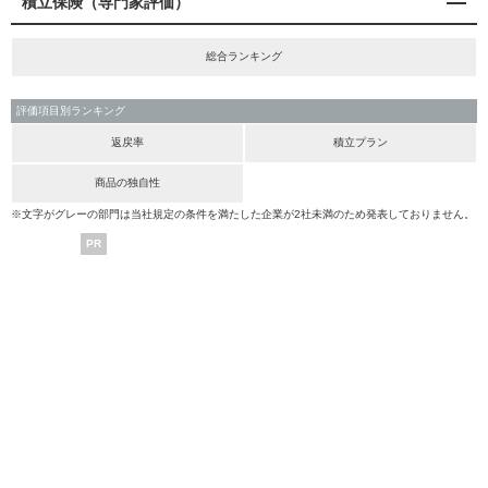
積立保険（専門家評価）
総合ランキング
評価項目別ランキング
返戻率
積立プラン
商品の独自性
※文字がグレーの部門は当社規定の条件を満たした企業が2社未満のため発表しておりません。
PR