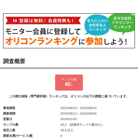
調査概要
サンプル数
40
人
この積立保険（専門家評価）ランキングは、オリコンの以下の調査に基づいています。
事前調査
2025/06/23～2025/09/10
調査期間
2025/09/11～2025/09/30
更新日
2026/01/05
サンプル数
40人（調査時サンプル数40人）
規定人数
30人以上
調査企業(サービス)数
4