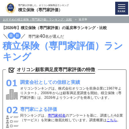
専門家が評価した、オリコン保険商品ランキング
積立保険（専門家評価）
おすすめの積立保険（専門家評価）ランキング・比較
返戻率
【2026年】積立保険（専門家評価）の返戻率ランキング・比較
／
／
40
最
新
専門家
名が選んだ
積立保険（専門家評価）ラン
キング
オリコン顧客満足度専門家評価の特徴
調査会社としての信頼と実績
オリコンランキングは、株式会社オリコンを前身企業に1967年よ
りスタート。2006年からは顧客満足度調査を開始。積立保険（専
門家評価）は、2026年よりランキングを発表しています。
専門家による評価
同ランキングは、
専門家40名
のアンケートを基に、調査した4企業
（サービス）を対象に徹底比較しています。調査概要は
こちら
。