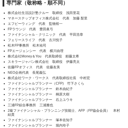
専門家（敬称略・順不同）
株式会社生活設計塾クルー 取締役 浅田里花
マネーステップオフィス株式会社 代表 加藤 梨里
エフピーウィング 代表 監物裕一
FPラウンジ 代表 豊田眞弓
ファイナンシャル・クリニック 代表 平田浩章
フェリースライフ 代表 古川悦子
松木FP事務所 松木祐司
FPエージェンシー 代表 横川由理
株式会社Money＆You 代表取締役 頼藤太希
スキラージャパン株式会社 取締役 伊藤亮太
佐藤FPオフィス 代表 佐藤友美
NEO企画代表 長尾義弘
株式会社ワーク・ワークス 代表取締役社長 中村宏
ファイナンシャルプランナー（CFP) 竹下さくら
ファイナンシャルプランナー 鈴木由紀子
ファイナンシャルプランナー 桐原大樹
ファイナンシャルプランナー 石上ユウキ
三浦FP綜合事務所 三浦雅也
2級ファイナンシャル・プランニング技能士、AFP（FP協会会員） 本村
結貴
ファイナンシャルプランナー 塚本佐知子
ファイナンシャルプランナー 堀内玲子