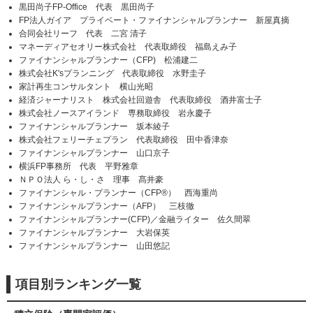
黒田尚子FP-Office 代表 黒田尚子
FP法人ガイア プライベート・ファイナンシャルプランナー 新屋真摘
合同会社リーフ 代表 二宮 清子
マネーディアセオリー株式会社 代表取締役 福島えみ子
ファイナンシャルプランナー（CFP) 松浦建二
株式会社K'sプランニング 代表取締役 水野圭子
家計再生コンサルタント 横山光昭
経済ジャーナリスト 株式会社回遊舎 代表取締役 酒井富士子
株式会社ノースアイランド 専務取締役 岩永慶子
ファイナンシャルプランナー 坂本綾子
株式会社フェリーチェプラン 代表取締役 田中香津奈
ファイナンシャルプランナー 山口京子
横浜FP事務所 代表 平野雅章
ＮＰＯ法人 ら・し・さ 理事 髙井豪
ファイナンシャル・プランナー（CFP®） 西海重尚
ファイナンシャルプランナー（AFP） 三枝徹
ファイナンシャルプランナー(CFP)／金融ライター 佐久間翠
ファイナンシャルプランナー 大岩保英
ファイナンシャルプランナー 山田悠記
項目別ランキング一覧