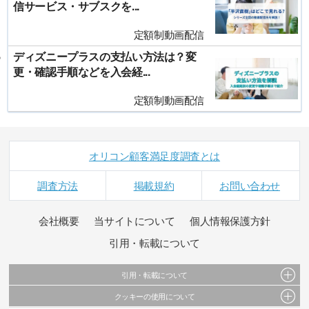
信サービス・サブスクを...
定額制動画配信
ディズニープラスの支払い方法は？変
更・確認手順などを入会経...
定額制動画配信
オリコン顧客満足度調査とは
調査方法
掲載規約
お問い合わせ
会社概要
当サイトについて
個人情報保護方針
引用・転載について
引用・転載について
クッキーの使用について
当サイトで公開されている情報（文字、写真、イラスト、画像データ等）及びこれらの配