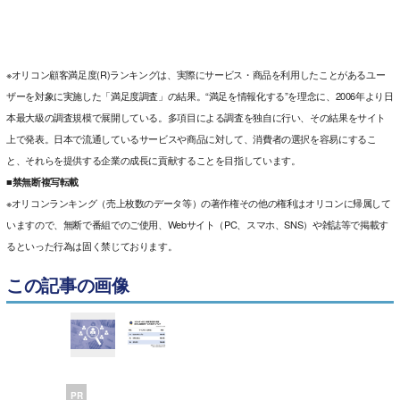
※オリコン顧客満足度(R)ランキングは、実際にサービス・商品を利用したことがあるユー
ザーを対象に実施した「満足度調査」の結果。“満足を情報化する”を理念に、2006年より日
本最大級の調査規模で展開している。多項目による調査を独自に行い、その結果をサイト
上で発表。日本で流通しているサービスや商品に対して、消費者の選択を容易にするこ
と、それらを提供する企業の成長に貢献することを目指しています。
■禁無断複写転載
※オリコンランキング（売上枚数のデータ等）の著作権その他の権利はオリコンに帰属して
いますので、無断で番組でのご使用、Webサイト（PC、スマホ、SNS）や雑誌等で掲載す
るといった行為は固く禁じております。
この記事の画像
PR