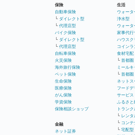
保険
生活
自動車保険
ウォータ
└
ダイレクト型
浄水型
└
代理店型
ウォータ
バイク保険
家事代行
└
ダイレクト型
ハウスク
└
代理店型
コインラ
自転車保険
食材宅配
火災保険
└
首都圏
海外旅行保険
ミールキ
ペット保険
└
首都圏
生命保険
ネットス
医療保険
フードデ
がん保険
サービス
学資保険
ふるさと
保険相談ショップ
トランク
└
レンタ
└
コンテ
金融
└
宅配型
ネット証券