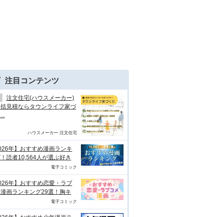
注目コンテンツ
注文住宅(ハウスメーカー)
一括見積ならタウンライフ家づ
..
ハウスメーカー 注文住宅
026年】おすすめ漫画ランキ
！読者10,564人が選ぶ好き
電子コミック
026年】おすすめ恋愛・ラブ
漫画ランキング29選！胸キ
電子コミック