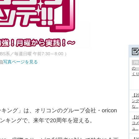
S系／毎週日曜 午前7:30～8:00 ）
写真ページを見る
の
くり.
【2
ング
な...
ング」は、オリコンのグループ会社・oricon
【2
ランキングで、来年で20周年を迎える。
コメ
ュ...