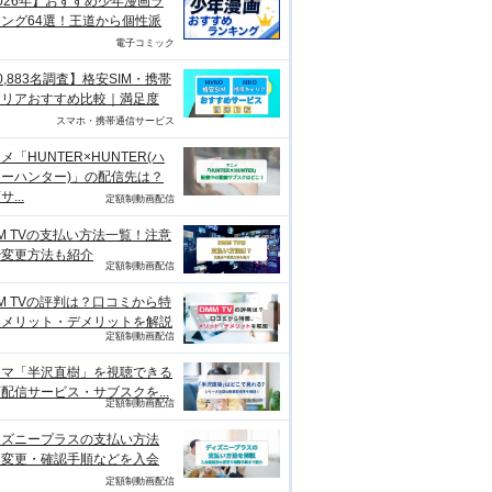
026年】おすすめ少年漫画ラ
ング64選！王道から個性派
電子コミック
0,883名調査】格安SIM・携帯
ャリアおすすめ比較｜満足度
スマホ・携帯通信サービス
メ「HUNTER×HUNTER(ハ
ーハンター)」の配信先は？
...
定額制動画配信
M TVの支払い方法一覧！注意
や変更方法も紹介
定額制動画配信
M TVの評判は？口コミから特
、メリット・デメリットを解説
定額制動画配信
ラマ「半沢直樹」を視聴できる
配信サービス・サブスクを...
定額制動画配信
ィズニープラスの支払い方法
？変更・確認手順などを入会
定額制動画配信