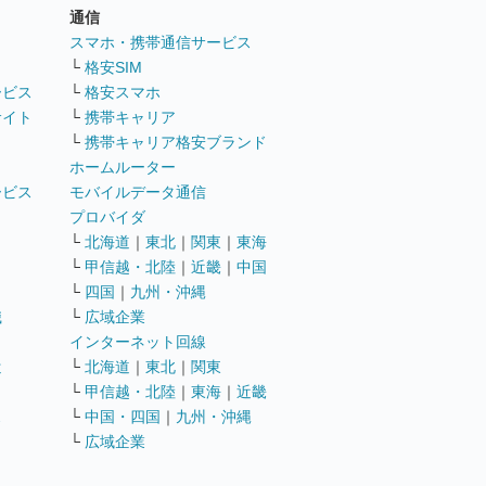
通信
ト
スマホ・携帯通信サービス
└
格安SIM
ービス
└
格安スマホ
サイト
└
携帯キャリア
└
携帯キャリア格安ブランド
ホームルーター
ービス
モバイルデータ通信
ト
プロバイダ
└
北海道
｜
東北
｜
関東
｜
東海
└
甲信越・北陸
｜
近畿
｜
中国
└
四国
｜
九州・沖縄
職
└
広域企業
インターネット回線
遣
└
北海道
｜
東北
｜
関東
└
甲信越・北陸
｜
東海
｜
近畿
ス
└
中国・四国
｜
九州・沖縄
└
広域企業