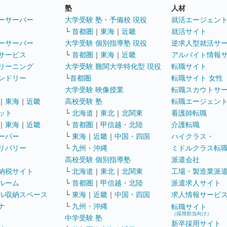
塾
人材
ーサーバー
大学受験 塾・予備校 現役
就活エージェン
└
首都圏
｜
東海
｜
近畿
就活サイト
ーサーバー
大学受験 個別指導塾 現役
逆求人型就活サ
サービス
└
首都圏
｜
東海
｜
近畿
アルバイト情報
リーニング
大学受験 難関大学特化型 現役
転職サイト
ンドリー
└
首都圏
転職サイト 女性
大学受験 映像授業
転職スカウトサ
｜
東海
｜
近畿
高校受験 塾
転職エージェン
ット
└
北海道
｜
東北
｜
北関東
看護師転職
｜
東海
｜
近畿
└
首都圏
｜
甲信越・北陸
介護転職
ーパー
└
東海
｜
近畿
｜
中国・四国
ハイクラス・
リバリー
└
九州・沖縄
ミドルクラス転
高校受験 個別指導塾
派遣会社
納税サイト
└
北海道
｜
東北
｜
北関東
工場・製造業派
ルーム
└
首都圏
｜
甲信越・北陸
派遣求人サイト
ル収納スペース
└
東海
｜
近畿
｜
中国・四国
求人情報サービ
ナ
└
九州・沖縄
転職サイト
（採用担当向け）
中学受験 塾
新卒採用サイト