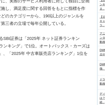
【2
に、実際のサービス利用者に対して独自に企画
ンキ
実施し、満足度に関する回答をもとに指標を作
ま...
どのカテゴリーから、190以上のジャンルを
【1
キ
て第三者の立場で毎年公開している。
ラ...
アニ
ンタ
BI証券は「2025年 ネット証券ランキン
動画サ
券会社ランキング」で1位。オートバックス・カーズは
DM
」、「2025年 中古車販売店ランキング」1位を
点
DM
徴
ド
動画
デ
は
経...