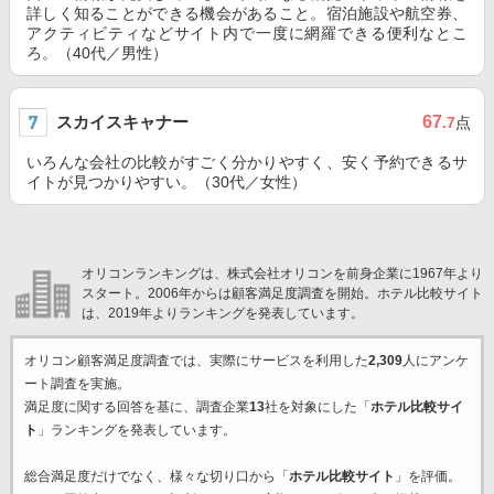
詳しく知ることができる機会があること。宿泊施設や航空券、
アクティビティなどサイト内で一度に網羅できる便利なとこ
ろ。（40代／男性）
スカイスキャナー
67
.7
点
いろんな会社の比較がすごく分かりやすく、安く予約できるサ
イトが見つかりやすい。（30代／女性）
オリコンランキングは、株式会社オリコンを前身企業に1967年より
スタート。2006年からは顧客満足度調査を開始。ホテル比較サイト
は、2019年よりランキングを発表しています。
オリコン顧客満足度調査では、実際にサービスを利用した
2,309
人にアンケ
ート調査を実施。
満足度に関する回答を基に、調査企業
13
社を対象にした「
ホテル比較サイ
ト
」ランキングを発表しています。
総合満足度だけでなく、様々な切り口から「
ホテル比較サイト
」を評価。