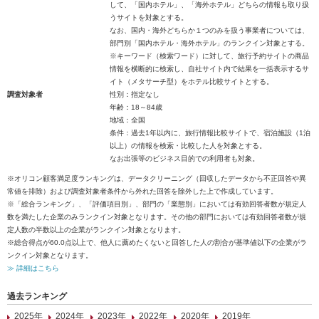
して、「国内ホテル」、「海外ホテル」どちらの情報も取り扱
うサイトを対象とする。
なお、国内・海外どちらか１つのみを扱う事業者については、
部門別「国内ホテル・海外ホテル」のランクイン対象とする。
※キーワード（検索ワード）に対して、旅行予約サイトの商品
情報を横断的に検索し、自社サイト内で結果を一括表示するサ
イト（メタサーチ型）をホテル比較サイトとする。
調査対象者
性別：指定なし
年齢：18～84歳
地域：全国
条件：過去1年以内に、旅行情報比較サイトで、宿泊施設（1泊
以上）の情報を検索・比較した人を対象とする。
なお出張等のビジネス目的での利用者も対象。
※オリコン顧客満足度ランキングは、データクリーニング（回収したデータから不正回答や異
常値を排除）および調査対象者条件から外れた回答を除外した上で作成しています。
※「総合ランキング」、「評価項目別」、部門の「業態別」においては有効回答者数が規定人
数を満たした企業のみランクイン対象となります。その他の部門においては有効回答者数が規
定人数の半数以上の企業がランクイン対象となります。
※総合得点が60.0点以上で、他人に薦めたくないと回答した人の割合が基準値以下の企業がラ
ンクイン対象となります。
≫ 詳細はこちら
過去ランキング
2025年
2024年
2023年
2022年
2020年
2019年