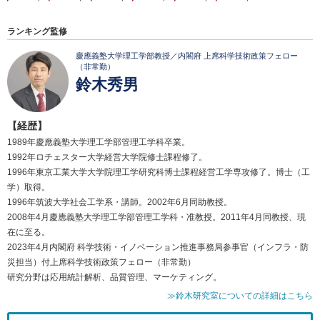
ランキング監修
慶應義塾大学理工学部教授／内閣府 上席科学技術政策フェロー
（非常勤）
鈴木秀男
【経歴】
1989年慶應義塾大学理工学部管理工学科卒業。
1992年ロチェスター大学経営大学院修士課程修了。
1996年東京工業大学大学院理工学研究科博士課程経営工学専攻修了。博士（工
学）取得。
1996年筑波大学社会工学系・講師。2002年6月同助教授。
2008年4月慶應義塾大学理工学部管理工学科・准教授。2011年4月同教授、現
在に至る。
2023年4月内閣府 科学技術・イノベーション推進事務局参事官（インフラ・防
災担当）付上席科学技術政策フェロー（非常勤）
研究分野は応用統計解析、品質管理、マーケティング。
≫鈴木研究室についての詳細はこちら