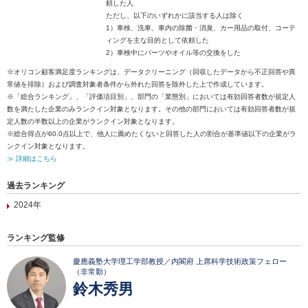
頼した人
ただし、以下のいずれかに該当する人は除く
1）車検、洗車、車内の除菌・消臭、カー用品の取付、コーテ
ィングを主な目的として依頼した
2）車検中にパーツやオイル等の交換をした
※オリコン顧客満足度ランキングは、データクリーニング（回収したデータから不正回答や異
常値を排除）および調査対象者条件から外れた回答を除外した上で作成しています。
※「総合ランキング」、「評価項目別」、部門の「業態別」においては有効回答者数が規定人
数を満たした企業のみランクイン対象となります。その他の部門においては有効回答者数が規
定人数の半数以上の企業がランクイン対象となります。
※総合得点が60.0点以上で、他人に薦めたくないと回答した人の割合が基準値以下の企業がラ
ンクイン対象となります。
≫ 詳細はこちら
過去ランキング
2024年
ランキング監修
慶應義塾大学理工学部教授／内閣府 上席科学技術政策フェロー
（非常勤）
鈴木秀男