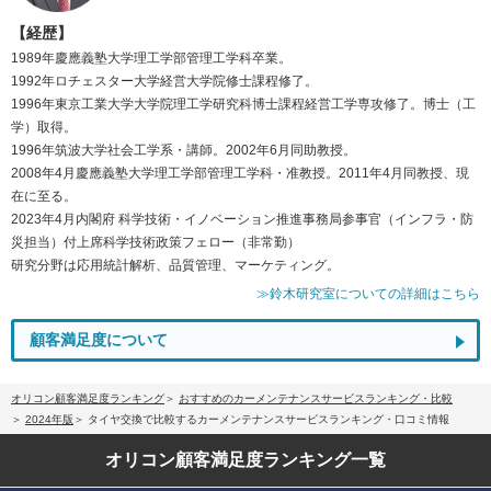
【経歴】
1989年慶應義塾大学理工学部管理工学科卒業。
1992年ロチェスター大学経営大学院修士課程修了。
1996年東京工業大学大学院理工学研究科博士課程経営工学専攻修了。博士（工
学）取得。
1996年筑波大学社会工学系・講師。2002年6月同助教授。
2008年4月慶應義塾大学理工学部管理工学科・准教授。2011年4月同教授、現
在に至る。
2023年4月内閣府 科学技術・イノベーション推進事務局参事官（インフラ・防
災担当）付上席科学技術政策フェロー（非常勤）
研究分野は応用統計解析、品質管理、マーケティング。
≫鈴木研究室についての詳細はこちら
顧客満足度について
オリコン顧客満足度ランキング
おすすめのカーメンテナンスサービスランキング・比較
2024年版
タイヤ交換で比較するカーメンテナンスサービスランキング・口コミ情報
オリコン顧客満足度
ランキング一覧