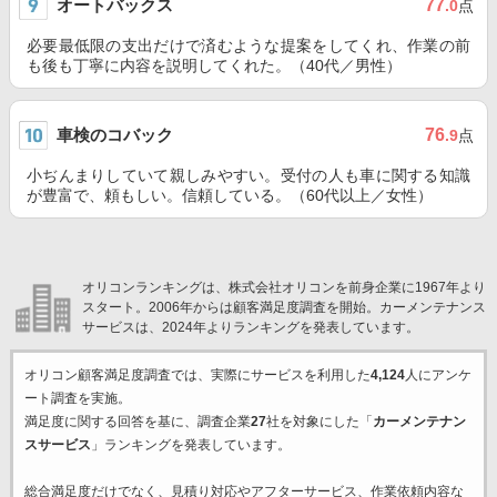
オートバックス
77
.0
点
必要最低限の支出だけで済むような提案をしてくれ、作業の前
も後も丁寧に内容を説明してくれた。（40代／男性）
車検のコバック
76
.9
点
小ぢんまりしていて親しみやすい。受付の人も車に関する知識
が豊富で、頼もしい。信頼している。（60代以上／女性）
オリコンランキングは、株式会社オリコンを前身企業に1967年より
スタート。2006年からは顧客満足度調査を開始。カーメンテナンス
サービスは、2024年よりランキングを発表しています。
オリコン顧客満足度調査では、実際にサービスを利用した
4,124
人にアンケ
ート調査を実施。
満足度に関する回答を基に、調査企業
27
社を対象にした「
カーメンテナン
スサービス
」ランキングを発表しています。
総合満足度だけでなく、見積り対応やアフターサービス、作業依頼内容な