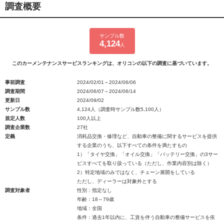
調査概要
サンプル数
4,124
人
このカーメンテナンスサービスランキングは、オリコンの以下の調査に基づいています。
事前調査
2024/02/01～2024/06/06
調査期間
2024/06/07～2024/06/14
更新日
2024/09/02
サンプル数
4,124人（調査時サンプル数5,100人）
規定人数
100人以上
調査企業数
27社
定義
消耗品交換・修理など、自動車の整備に関するサービスを提供
する企業のうち、以下すべての条件を満たすもの
1）「タイヤ交換」「オイル交換」「バッテリー交換」の3サー
ビスすべてを取り扱っている（ただし、作業内容別は除く）
2）特定地域のみではなく、チェーン展開をしている
ただし、ディーラーは対象外とする
調査対象者
性別：指定なし
年齢：18～79歳
地域：全国
条件：過去1年以内に、工賃を伴う自動車の整備サービスを依