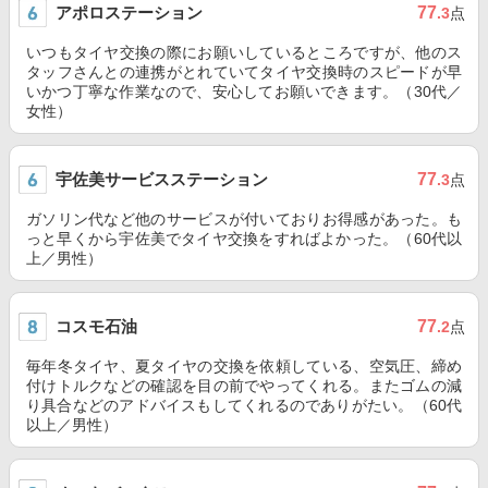
アポロステーション
77
.3
点
いつもタイヤ交換の際にお願いしているところですが、他のス
タッフさんとの連携がとれていてタイヤ交換時のスピードが早
いかつ丁寧な作業なので、安心してお願いできます。（30代／
女性）
宇佐美サービスステーション
77
.3
点
ガソリン代など他のサービスが付いておりお得感があった。も
っと早くから宇佐美でタイヤ交換をすればよかった。（60代以
上／男性）
コスモ石油
77
.2
点
毎年冬タイヤ、夏タイヤの交換を依頼している、空気圧、締め
付けトルクなどの確認を目の前でやってくれる。またゴムの減
り具合などのアドバイスもしてくれるのでありがたい。（60代
以上／男性）