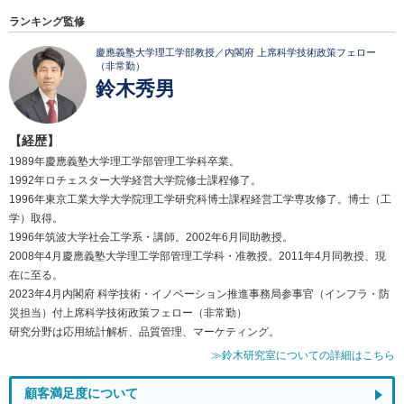
ランキング監修
慶應義塾大学理工学部教授／内閣府 上席科学技術政策フェロー
（非常勤）
鈴木秀男
【経歴】
1989年慶應義塾大学理工学部管理工学科卒業。
1992年ロチェスター大学経営大学院修士課程修了。
1996年東京工業大学大学院理工学研究科博士課程経営工学専攻修了。博士（工
学）取得。
1996年筑波大学社会工学系・講師。2002年6月同助教授。
2008年4月慶應義塾大学理工学部管理工学科・准教授。2011年4月同教授、現
在に至る。
2023年4月内閣府 科学技術・イノベーション推進事務局参事官（インフラ・防
災担当）付上席科学技術政策フェロー（非常勤）
研究分野は応用統計解析、品質管理、マーケティング。
≫鈴木研究室についての詳細はこちら
顧客満足度について