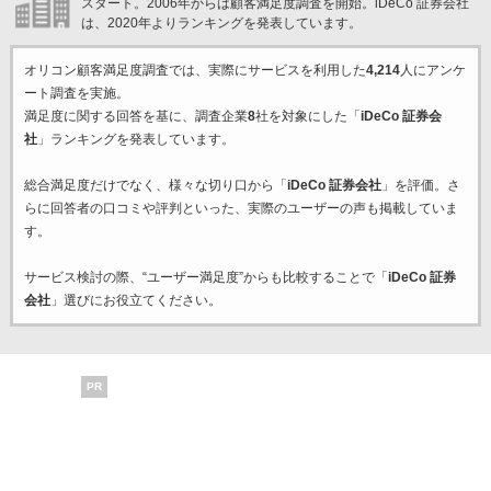
スタート。2006年からは顧客満足度調査を開始。iDeCo 証券会社
は、2020年よりランキングを発表しています。
オリコン顧客満足度調査では、実際にサービスを利用した
4,214
人にアンケ
ート調査を実施。
満足度に関する回答を基に、調査企業
8
社を対象にした「
iDeCo 証券会
社
」ランキングを発表しています。
総合満足度だけでなく、様々な切り口から「
iDeCo 証券会社
」を評価。さ
らに回答者の口コミや評判といった、実際のユーザーの声も掲載していま
す。
サービス検討の際、“ユーザー満足度”からも比較することで「
iDeCo 証券
会社
」選びにお役立てください。
PR