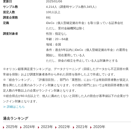
更新日
2025/01/06
サンプル数
4,214人（調査時サンプル数5,345人）
規定人数
100人以上
調査企業数
8社
定義
iDeCo（個人型確定拠出年金）を取り扱っている証券会社
ただし、受付金融機関は除く
調査対象者
性別：指定なし
年齢：20～64歳
地域：全国
条件：過去5年以内にiDeCo（個人型確定拠出年金）の運用を
開始し、現在運用している人
ただし、掛金の積立を停止している人は対象外とする
※オリコン顧客満足度ランキングは、データクリーニング（回収したデータから不正回答や異
常値を排除）および調査対象者条件から外れた回答を除外した上で作成しています。
※「総合ランキング」、「評価項目別」、部門の「業態別」においては有効回答者数が規定人
数を満たした企業のみランクイン対象となります。その他の部門においては有効回答者数が規
定人数の半数以上の企業がランクイン対象となります。
※総合得点が60.0点以上で、他人に薦めたくないと回答した人の割合が基準値以下の企業がラ
ンクイン対象となります。
≫ 詳細はこちら
過去ランキング
2025年
2024年
2023年
2022年
2021年
2020年