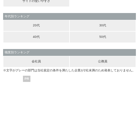
サイトの使いやすさ
年代別ランキング
20代
30代
40代
50代
職業別ランキング
会社員
公務員
※文字がグレーの部門は当社規定の条件を満たした企業が2社未満のため発表しておりません。
PR