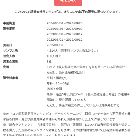
人
このiDeCo 証券会社ランキングは、オリコンの以下の調査に基づいています。
事前調査
2024/06/04～2024/08/23
調査期間
2024/08/26～2024/09/09
2023/08/08～2023/08/17
2022/08/01～2022/08/12
更新日
2025/01/06
サンプル数
4,214人（調査時サンプル数5,345人）
規定人数
100人以上
調査企業数
8社
定義
iDeCo（個人型確定拠出年金）を取り扱っている証券会社
ただし、受付金融機関は除く
調査対象者
性別：指定なし
年齢：20～64歳
地域：全国
条件：過去5年以内にiDeCo（個人型確定拠出年金）の運用を
開始し、現在運用している人
ただし、掛金の積立を停止している人は対象外とする
※オリコン顧客満足度ランキングは、データクリーニング（回収したデータから不正回答や異
常値を排除）および調査対象者条件から外れた回答を除外した上で作成しています。
※「総合ランキング」、「評価項目別」、部門の「業態別」においては有効回答者数が規定人
数を満たした企業のみランクイン対象となります。その他の部門においては有効回答者数が規
定人数の半数以上の企業がランクイン対象となります。