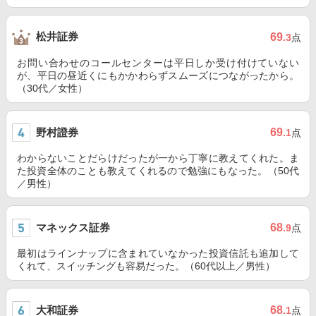
松井証券
69
.3
点
お問い合わせのコールセンターは平日しか受け付けていない
が、平日の昼近くにもかかわらずスムーズにつながったから。
（30代／女性）
野村證券
69
.1
点
わからないことだらけだったが一から丁寧に教えてくれた。ま
た投資全体のことも教えてくれるので勉強にもなった。（50代
／男性）
マネックス証券
68
.9
点
最初はラインナップに含まれていなかった投資信託も追加して
くれて、スイッチングも容易だった。（60代以上／男性）
大和証券
68
.1
点