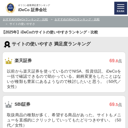
オリコン顧客満足度ランキング
iDeCo 証券会社
おすすめのiDeCoランキング・比較
おすすめのiDeCoランキング・比較
サイトの使いやすさ
【2025年】iDeCoのサイトの使いやすさランキング・比較
サイトの使いやすさ 満足度ランキング
楽天証券
69
.8
点
以前から楽天証券を使っているのでNISA、投資信託、iDeCoを
一括で確認できるので助かっている。銘柄変更をしたことはな
いが種類も豊富にあるようなので検討したいと思う。（50代／
女性）
SBI証券
69
.5
点
取扱商品の種類が多く、希望する商品があった。サイトもメニ
ューを直感的にクリックしていってもたどりつきやすい。（50
代／女性）