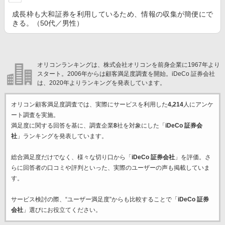
成長枠も大和証券を利用しているため、情報の収集が簡便にで
きる。（50代／男性）
オリコンランキングは、株式会社オリコンを前身企業に1967年より
スタート。2006年からは顧客満足度調査を開始。iDeCo 証券会社
は、2020年よりランキングを発表しています。
オリコン顧客満足度調査では、実際にサービスを利用した
4,214
人にアンケ
ート調査を実施。
満足度に関する回答を基に、調査企業
8
社を対象にした「
iDeCo 証券会
社
」ランキングを発表しています。
総合満足度だけでなく、様々な切り口から「
iDeCo 証券会社
」を評価。さ
らに回答者の口コミや評判といった、実際のユーザーの声も掲載していま
す。
サービス検討の際、“ユーザー満足度”からも比較することで「
iDeCo 証券
会社
」選びにお役立てください。