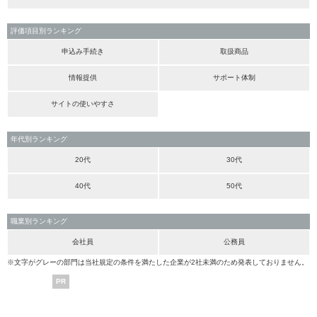
評価項目別ランキング
申込み手続き
取扱商品
情報提供
サポート体制
サイトの使いやすさ
年代別ランキング
20代
30代
40代
50代
職業別ランキング
会社員
公務員
※文字がグレーの部門は当社規定の条件を満たした企業が2社未満のため発表しておりません。
PR