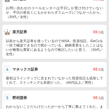
お問い合わせのコールセンターは平日しか受け付けていない
が、平日の昼近くにもかかわらずスムーズにつながったから。
（30代／女性）
楽天証券
69
.3
点
以前から楽天証券を使っているのでNISA、投資信託、iDeCoを
一括で確認できるので助かっている。銘柄変更をしたことはな
いが種類も豊富にあるようなので検討したいと思う。（50代／
女性）
マネックス証券
68
.9
点
最初はラインナップに含まれていなかった投資信託も追加して
くれて、スイッチングも容易だった。（60代以上／男性）
野村證券
68
.3
点
わからないことだらけだったが一から丁寧に教えてくれた。ま