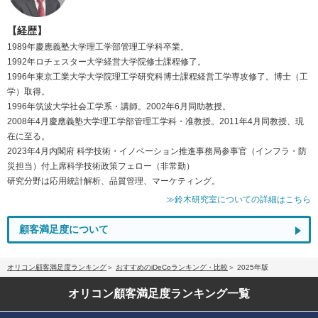
【経歴】
1989年慶應義塾大学理工学部管理工学科卒業。
1992年ロチェスター大学経営大学院修士課程修了。
1996年東京工業大学大学院理工学研究科博士課程経営工学専攻修了。博士（工
学）取得。
1996年筑波大学社会工学系・講師。2002年6月同助教授。
2008年4月慶應義塾大学理工学部管理工学科・准教授。2011年4月同教授、現
在に至る。
2023年4月内閣府 科学技術・イノベーション推進事務局参事官（インフラ・防
災担当）付上席科学技術政策フェロー（非常勤）
研究分野は応用統計解析、品質管理、マーケティング。
≫鈴木研究室についての詳細はこちら
顧客満足度について
オリコン顧客満足度ランキング
おすすめのiDeCoランキング・比較
2025年版
オリコン顧客満足度
ランキング一覧