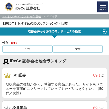
オリコン顧客満足度ランキング
iDeCo 証券会社
おすすめのiDeCoランキング・比較
2025年版
【2025年】おすすめのiDeCoランキング・比較
複数条件から評価の高いサービスを検索
性別
（必須）
男性
女性
iDeCo 証券会社 総合ランキング
SBI証券
69
.8
点
取扱商品の種類が多く、希望する商品があった。サイトもメニ
ューを直感的にクリックしていってもたどりつきやすい。（50
代／女性）
松井証券
69
.5
点