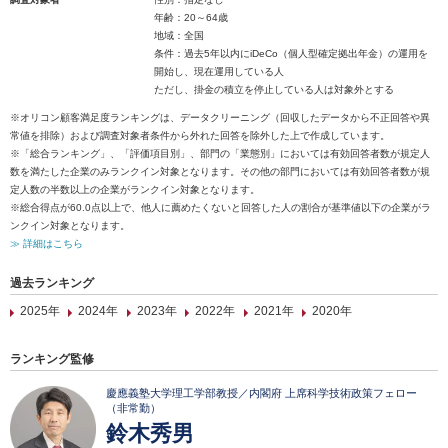
年齢：20～64歳
地域：全国
条件：過去5年以内にiDeCo（個人型確定拠出年金）の運用を
開始し、現在運用している人
ただし、掛金の積立を停止している人は対象外とする
※オリコン顧客満足度ランキングは、データクリーニング（回収したデータから不正回答や異
常値を排除）および調査対象者条件から外れた回答を除外した上で作成しています。
※「総合ランキング」、「評価項目別」、部門の「業態別」においては有効回答者数が規定人
数を満たした企業のみランクイン対象となります。その他の部門においては有効回答者数が規
定人数の半数以上の企業がランクイン対象となります。
※総合得点が60.0点以上で、他人に薦めたくないと回答した人の割合が基準値以下の企業がラ
ンクイン対象となります。
≫ 詳細はこちら
過去ランキング
2025年
2024年
2023年
2022年
2021年
2020年
ランキング監修
慶應義塾大学理工学部教授／内閣府 上席科学技術政策フェロー
（非常勤）
鈴木秀男