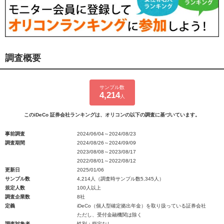
調査概要
サンプル数
4,214
人
このiDeCo 証券会社ランキングは、オリコンの以下の調査に基づいています。
事前調査
2024/06/04～2024/08/23
調査期間
2024/08/26～2024/09/09
2023/08/08～2023/08/17
2022/08/01～2022/08/12
更新日
2025/01/06
サンプル数
4,214人（調査時サンプル数5,345人）
規定人数
100人以上
調査企業数
8社
定義
iDeCo（個人型確定拠出年金）を取り扱っている証券会社
ただし、受付金融機関は除く
調査対象者
性別：指定なし