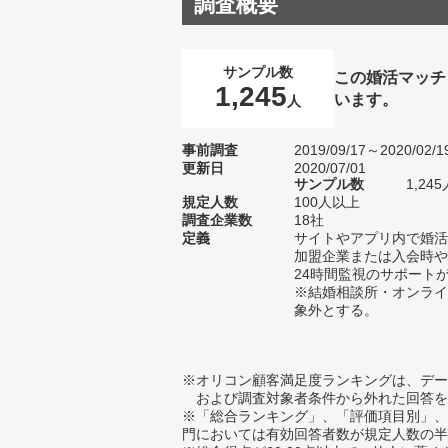
調査概要
サンプル数
この婚活マッチ
1,245
います。
人
事前調査
2019/09/17～2020/02/1
更新日
2020/07/01
サンプル数
1,2
規定人数
100人以上
調査企業数
18社
定義
サイトやアプリ内で婚活
加盟企業または入会時や
24時間監視のサポート
※結婚相談所・オンライ
象外とする。
※オリコン顧客満足度ランキングは、デー
および調査対象者条件から外れた回答を
※「総合ランキング」、「評価項目別」、
門においては有効回答者数が規定人数の半