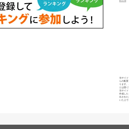
PR
当サイト
らの配置
ります。
とは固く
当サイト
作成した
出された
いた上で