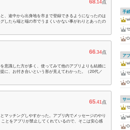
68
.14
点
手
のと、途中から出身地を市まで登録できるようになったのは
w
ングしたら端と端の市でうまくいかない事がわりとあったの
O
66
.34
点
ア
w
婚を意識した方が多く、使ってみて他のアプリよりも結婚に
提に、お付き合いという形が見えてわかった。（20代／
O
サ
65
.41
点
方とマッチングしやすかった。アプリ内でメッセージのやり
w
聞くことをアプリが禁止してくれているので、そこは安心感
O