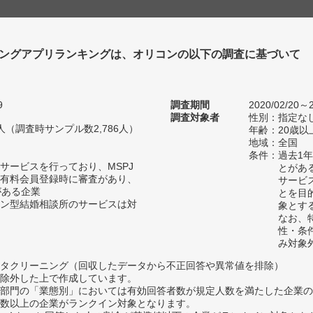
ングアプリランキングは、オリコンの以下の調査に基づいて
9
調査期間
2020/02/20～2
調査対象者
性別：指定な
45人（調査時サンプル数2,786人）
年齢：20歳
地域：全国
条件：過去1
サービスを行っており、MSPJ
とがあ
有料会員登録時に審査があり、
サービ
がある企業
とを目
ン型結婚相談所のサービスは対
象とす
なお、
性・条
み対象
タクリーニング（回収したデータから不正回答や異常値を排除）
除外した上で作成しています。
部門の「業態別」においては有効回答者数が規定人数を満たした企業の
数以上の企業がランクイン対象となります。