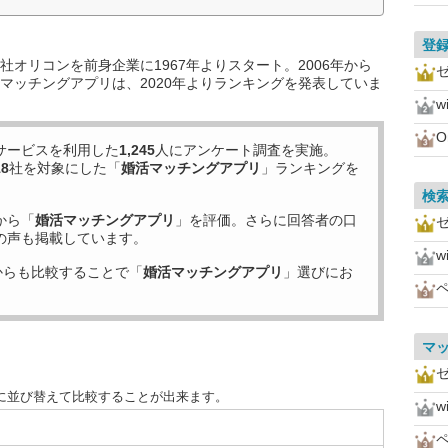
登
オリコンを前身企業に1967年よりスタート。2006年から
マッチングアプリは、2020年よりランキングを発表していま
w
O
サービスを利用した
1,245
人にアンケート調査を実施。
18
社を対象にした「
婚活マッチングアプリ
」ランキングを
検
から「
婚活マッチングアプリ
」を評価。さらに回答者の口
の声も掲載しています。
w
からも比較することで「
婚活マッチングアプリ
」選びにお
マ
に並び替えて比較することが出来ます。
w