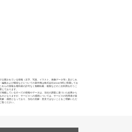
で公開されている情報（文字、写真、イラスト、画像データ等）及びこれ
・編集および構造などについての著作権は株式会社oricon MEに帰属してお
これらの情報を権利者の許可なく無断転載・複製などの二次利用を行うこ
禁じております。
で掲載しているすべての情報やデータは、当社の調査に基づいた結果から
ものとなりますが、サービスへの感想については、サービスの利用者が提
見解・感想となっており、当社の見解・意見ではないことをご理解いただ
ご覧ください。