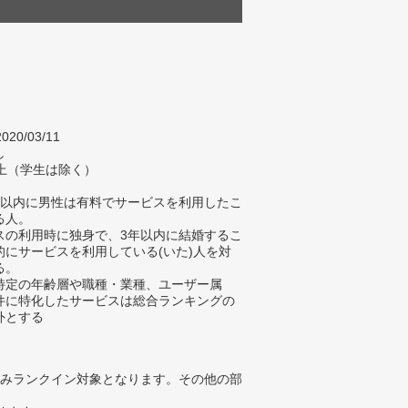
020/03/11
し
以上（学生は除く）
年以内に男性は有料でサービスを利用したこ
る人。
スの利用時に独身で、3年以内に結婚するこ
的にサービスを利用している(いた)人を対
る。
特定の年齢層や職種・業種、ユーザー属
件に特化したサービスは総合ランキングの
外とする
みランクイン対象となります。その他の部