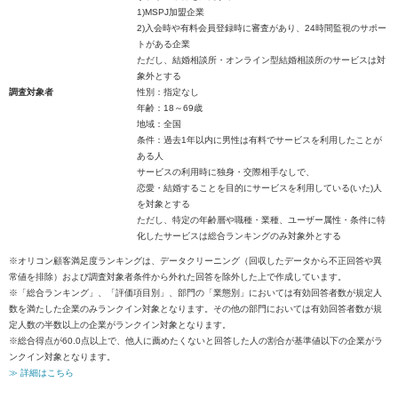
1)MSPJ加盟企業
2)入会時や有料会員登録時に審査があり、24時間監視のサポー
トがある企業
ただし、結婚相談所・オンライン型結婚相談所のサービスは対
象外とする
調査対象者
性別：指定なし
年齢：18～69歳
地域：全国
条件：過去1年以内に男性は有料でサービスを利用したことが
ある人
サービスの利用時に独身・交際相手なしで、
恋愛・結婚することを目的にサービスを利用している(いた)人
を対象とする
ただし、特定の年齢層や職種・業種、ユーザー属性・条件に特
化したサービスは総合ランキングのみ対象外とする
※オリコン顧客満足度ランキングは、データクリーニング（回収したデータから不正回答や異
常値を排除）および調査対象者条件から外れた回答を除外した上で作成しています。
※「総合ランキング」、「評価項目別」、部門の「業態別」においては有効回答者数が規定人
数を満たした企業のみランクイン対象となります。その他の部門においては有効回答者数が規
定人数の半数以上の企業がランクイン対象となります。
※総合得点が60.0点以上で、他人に薦めたくないと回答した人の割合が基準値以下の企業がラ
ンクイン対象となります。
≫ 詳細はこちら