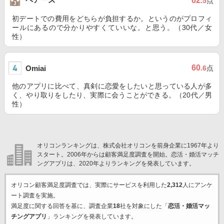
62
.5
点
初デートでの費用をどちらが負担するか。というのがプロフィ
ールにあるので分かりやすくていいな。と思う。（30代／女
性）
60
Omiai
.6
点
他のアプリに比べて、真剣に恋愛をしたいと思っている人が多
く、やり取りをしたり、実際に会うことができる。（20代／男
性）
オリコンランキングは、株式会社オリコンを前身企業に1967年より
スタート。2006年からは顧客満足度調査を開始。恋活・婚活マッチ
ングアプリは、2020年よりランキングを発表しています。
オリコン顧客満足度調査では、実際にサービスを利用した
2,312
人にアンケ
ート調査を実施。
満足度に関する回答を基に、調査企業
18
社を対象にした「
恋活・婚活マッ
チングアプリ
」ランキングを発表しています。