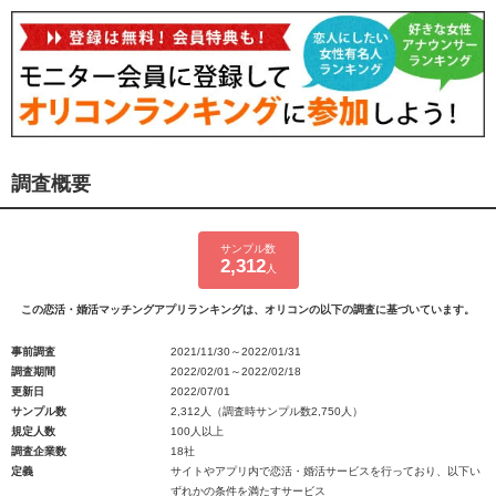
調査概要
サンプル数
2,312
人
この恋活・婚活マッチングアプリランキングは、オリコンの以下の調査に基づいています。
事前調査
2021/11/30～2022/01/31
調査期間
2022/02/01～2022/02/18
更新日
2022/07/01
サンプル数
2,312人（調査時サンプル数2,750人）
規定人数
100人以上
調査企業数
18社
定義
サイトやアプリ内で恋活・婚活サービスを行っており、以下い
ずれかの条件を満たすサービス