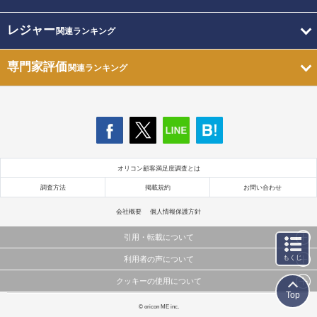
レジャー
関連ランキング
専門家評価
関連ランキング
オリコン顧客満足度調査とは
調査方法
掲載規約
お問い合わせ
会社概要
個人情報保護方針
引用・転載について
もくじ
利用者の声について
当サイトで公開されている情報（文字、写真、イラスト、画像データ等）及びこれらの配置・
編集および構造などについての著作権は株式会社oricon MEに帰属しております。
クッキーの使用について
当サイトに掲載している内容はすべてサービスの利用者が提出された見解・感想です。
これらの情報を権利者の許可なく無断転載・複製などの二次利用を行うことは固く禁じており
Top
弊社が内容について正確性を含め一切保証するものではありません。
ます。
このサイトでは Cookie を使用して、ユーザーに合わせたコンテンツや広告の表示、ソーシャル
© oricon ME inc.
弊社の見解・ 意見ではないことをご理解いただいた上でご覧ください。