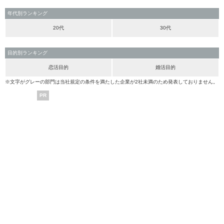
年代別ランキング
20代
30代
目的別ランキング
恋活目的
婚活目的
※文字がグレーの部門は当社規定の条件を満たした企業が2社未満のため発表しておりません。
PR