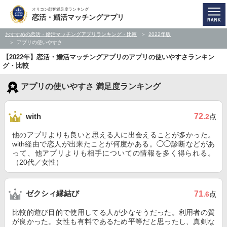
オリコン顧客満足度ランキング
恋活・婚活マッチングアプリ
おすすめの恋活・婚活マッチングアプリランキング・比較
2022年版
アプリの使いやすさ
【2022年】恋活・婚活マッチングアプリのアプリの使いやすさランキン
グ・比較
アプリの使いやすさ 満足度ランキング
72
with
.2
点
他のアプリよりも良いと思える人に出会えることが多かった。
with経由で恋人が出来たことが何度かある。◯◯診断などがあ
って、他アプリよりも相手についての情報を多く得られる。
（20代／女性）
ゼクシィ縁結び
71
.6
点
比較的遊び目的で使用してる人が少なそうだった。利用者の質
が良かった。女性も有料であるため平等だと思ったし、真剣な