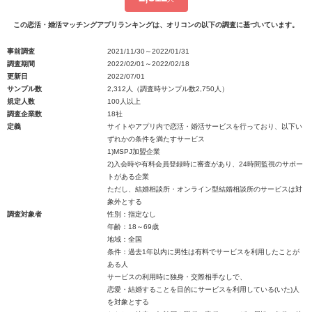
この恋活・婚活マッチングアプリランキングは、オリコンの以下の調査に基づいています。
事前調査
2021/11/30～2022/01/31
調査期間
2022/02/01～2022/02/18
更新日
2022/07/01
サンプル数
2,312人（調査時サンプル数2,750人）
規定人数
100人以上
調査企業数
18社
定義
サイトやアプリ内で恋活・婚活サービスを行っており、以下い
ずれかの条件を満たすサービス
1)MSPJ加盟企業
2)入会時や有料会員登録時に審査があり、24時間監視のサポー
トがある企業
ただし、結婚相談所・オンライン型結婚相談所のサービスは対
象外とする
調査対象者
性別：指定なし
年齢：18～69歳
地域：全国
条件：過去1年以内に男性は有料でサービスを利用したことが
ある人
サービスの利用時に独身・交際相手なしで、
恋愛・結婚することを目的にサービスを利用している(いた)人
を対象とする