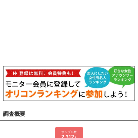
調査概要
サンプル数
2,312
人