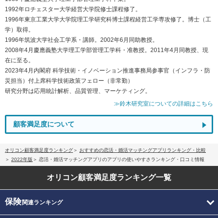
1992年ロチェスター大学経営大学院修士課程修了。
1996年東京工業大学大学院理工学研究科博士課程経営工学専攻修了。博士（工
学）取得。
1996年筑波大学社会工学系・講師。2002年6月同助教授。
2008年4月慶應義塾大学理工学部管理工学科・准教授。2011年4月同教授、現
在に至る。
2023年4月内閣府 科学技術・イノベーション推進事務局参事官（インフラ・防
災担当）付上席科学技術政策フェロー（非常勤）
研究分野は応用統計解析、品質管理、マーケティング。
≫鈴木研究室についての詳細はこちら
顧客満足度について
オリコン顧客満足度ランキング
おすすめの恋活・婚活マッチングアプリランキング・比較
2022年版
恋活・婚活マッチングアプリのアプリの使いやすさランキング・口コミ情報
オリコン顧客満足度
ランキング一覧
保険
関連ランキング