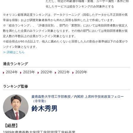
ただし、特定の年齢層や職種・業種、ユーザー属性・条件に特
化したサービスは総合ランキングのみ対象外とする
※オリコン顧客満足度ランキングは、データクリーニング（回収したデータから不正回答や異
常値を排除）および調査対象者条件から外れた回答を除外した上で作成しています。
※「総合ランキング」、「評価項目別」、部門の「業態別」においては有効回答者数が規定人
数を満たした企業のみランクイン対象となります。その他の部門においては有効回答者数が規
定人数の半数以上の企業がランクイン対象となります。
※総合得点が60.0点以上で、他人に薦めたくないと回答した人の割合が基準値以下の企業がラ
ンクイン対象となります。
≫ 詳細はこちら
過去ランキング
2024年
2023年
2022年
2021年
2020年
ランキング監修
慶應義塾大学理工学部教授／内閣府 上席科学技術政策フェロー
（非常勤）
鈴木秀男
【経歴】
1989年慶應義塾大学理工学部管理工学科卒業。