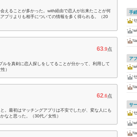
会えることが多かった。with経由で恋人が出来たことが何
手
アプリよりも相手についての情報を多く得られる。（20
w
t
63
.9
点
ア
プルを真剣に恋人探しをしてることが分かって、利用して
w
女性）
t
62
.6
点
サ
こと。最初はマッチングアプリは不安でしたが、変な人にも
かなと思った。（30代／女性）
w
t