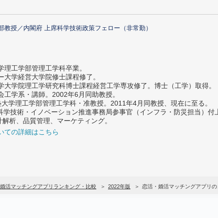
部教授／内閣府 上席科学技術政策フェロー（非常勤）
大学理工学部管理工学科卒業。
ター大学経営大学院修士課程修了。
大学大学院理工学研究科博士課程経営工学専攻修了。博士（工学）取得。
社会工学系・講師。2002年6月同助教授。
義塾大学理工学部管理工学科・准教授。2011年4月同教授、現在に至る。
府 科学技術・イノベーション推進事務局参事官（インフラ・防災担当）
計解析、品質管理、マーケティング。
いての詳細はこちら
婚活マッチングアプリランキング・比較
2022年版
恋活・婚活マッチングアプリの