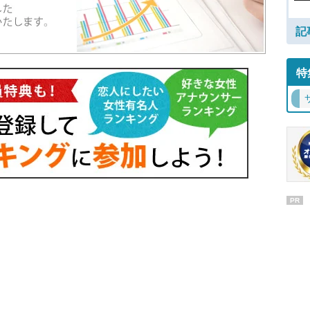
記
特
PR