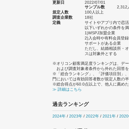
更新日
2022/07/01
サンプル数
2,3
規定人数
100人以上
調査企業数
18社
定義
サイトやアプリ内で恋活
以下いずれかの条件を満
1)MSPJ加盟企業
2)入会時や有料会員登
サポートがある企業
ただし、結婚相談所・オ
スは対象外とする
※オリコン顧客満足度ランキングは、デー
および調査対象者条件から外れた回答を
※「総合ランキング」、「評価項目別」、
門においては有効回答者数が規定人数の半
※総合得点が60.0点以上で、他人に薦
≫ 詳細はこちら
過去ランキング
2024年
/
2023年
/
2022年
/
2021年
/
202