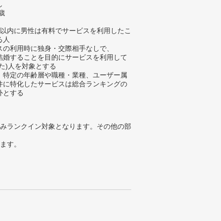
し
歳
年以内に男性は有料でサービスを利用したこ
る人
スの利用時に独身・交際相手なしで、
結婚することを目的にサービスを利用して
いた)人を対象とする
、特定の年齢層や職種・業種、ユーザー属
件に特化したサービスは総合ランキングの
外とする
みランクイン対象となります。その他の部
ります。