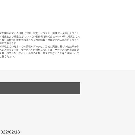
で公開されている情報（文字、写真、イラスト、画像データ等）及びこれ
・編集および構造などについての著作権は株式会社oricon MEに帰属してお
これらの情報を権利者の許可なく無断転載・複製などの二次利用を行うこ
禁じております。
で掲載しているすべての情報やデータは、当社の調査に基づいた結果から
ものとなりますが、サービスへの感想については、サービスの利用者が提
見解・感想となっており、当社の見解・意見ではないことをご理解いただ
ご覧ください。
022/02/18