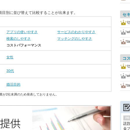
項目別に並び替えて比較することが出来ます。
セ
w
アプリの使いやすさ
サービスのわかりやすさ
検索のしやすさ
マッチングのしやすさ
t
コストパフォーマンス
女性
コ
30代
w
婚活目的
t
業が2社未満のため発表しておりません。
評
金プ.