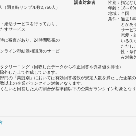
調査対象者
性別：指定な
12人（調査時サンプル数2,750人）
年齢：18～69
地域：全国
条件：過去1
・婚活サービスを行っており、
とがあ
たすサービス
サービ
恋愛・
録時に審査があり、24時間監視の
いる(
ただし
ンライン型結婚相談所のサービ
性・条
み対象
タクリーニング（回収したデータから不正回答や異常値を排除）
除外した上で作成しています。
部門の「業態別」においては有効回答者数が規定人数を満たした企業の
数以上の企業がランクイン対象となります。
めたくないと回答した人の割合が基準値以下の企業がランクイン対象とな
0年