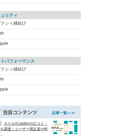
キュリティ
ゼクシィ縁結び
ith
apple
ストパフォーマンス
ゼクシィ縁結び
ith
apple
注目コンテンツ
記事一覧へ ≫
カドル(Cuddle)の口コミ・
判を調査！ユーザー満足度や料
..