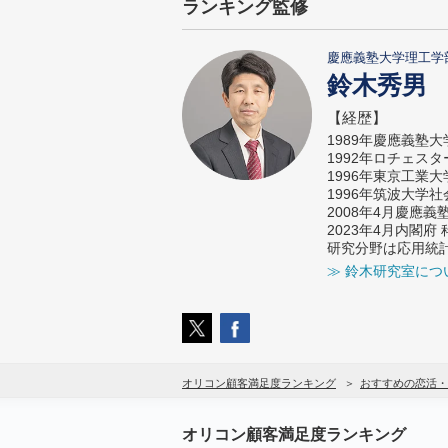
ランキング監修
慶應義塾大学理工学
鈴木秀男
【経歴】
1989年慶應義塾
1992年ロチェス
1996年東京工業
1996年筑波大学
2008年4月慶應
2023年4月内閣
研究分野は応用統
≫ 鈴木研究室につ
オリコン顧客満足度ランキング
おすすめの恋活・
オリコン顧客満足度ランキング