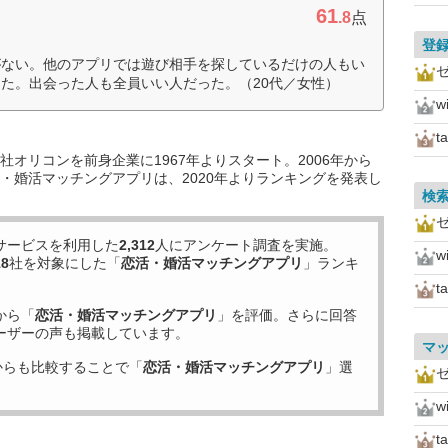
61
.8
点
登
がない。他のアプリでは遊び相手を探しているだけの人もい
た。出会った人も全員いい人だった。（20代／女性）
w
t
オリコンを前身企業に1967年よりスタート。2006年から
・婚活マッチングアプリは、2020年よりランキングを発表し
検
サービスを利用した
2,312
人にアンケート調査を実施。
w
18
社を対象にした「
恋活・婚活マッチングアプリ
」ランキ
t
から「
恋活・婚活マッチングアプリ
」を評価。さらに回答
ーザーの声も掲載しています。
マ
からも比較することで「
恋活・婚活マッチングアプリ
」選
w
t