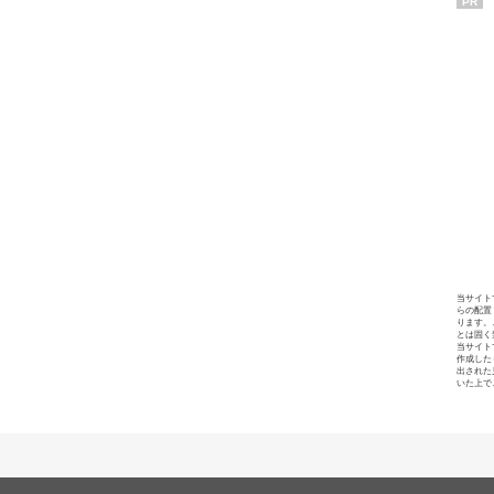
PR
当サイト
らの配置
ります。
とは固く
当サイト
作成した
出された
いた上で