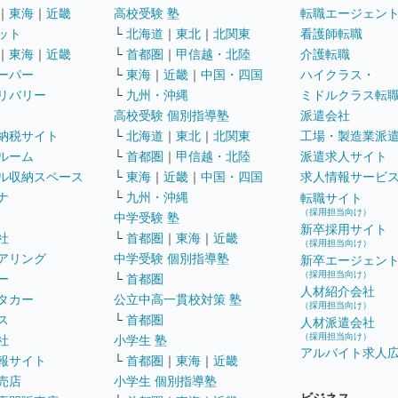
｜
東海
｜
近畿
高校受験 塾
転職エージェン
ット
└
北海道
｜
東北
｜
北関東
看護師転職
｜
東海
｜
近畿
└
首都圏
｜
甲信越・北陸
介護転職
ーパー
└
東海
｜
近畿
｜
中国・四国
ハイクラス・
リバリー
└
九州・沖縄
ミドルクラス転
高校受験 個別指導塾
派遣会社
納税サイト
└
北海道
｜
東北
｜
北関東
工場・製造業派
ルーム
└
首都圏
｜
甲信越・北陸
派遣求人サイト
ル収納スペース
└
東海
｜
近畿
｜
中国・四国
求人情報サービ
ナ
└
九州・沖縄
転職サイト
（採用担当向け）
中学受験 塾
新卒採用サイト
社
└
首都圏
｜
東海
｜
近畿
（採用担当向け）
アリング
中学受験 個別指導塾
新卒エージェン
（採用担当向け）
ー
└
首都圏
人材紹介会社
タカー
公立中高一貫校対策 塾
（採用担当向け）
ス
└
首都圏
人材派遣会社
（採用担当向け）
社
小学生 塾
アルバイト求人
報サイト
└
首都圏
｜
東海
｜
近畿
売店
小学生 個別指導塾