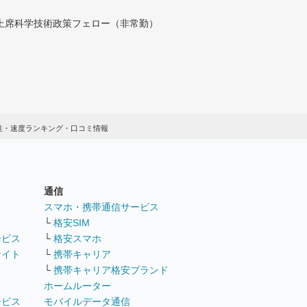
付上席科学技術政策フェロー（非常勤）
性・速度ランキング・口コミ情報
通信
ト
スマホ・携帯通信サービス
└
格安SIM
ービス
└
格安スマホ
サイト
└
携帯キャリア
└
携帯キャリア格安ブランド
ホームルーター
ービス
モバイルデータ通信