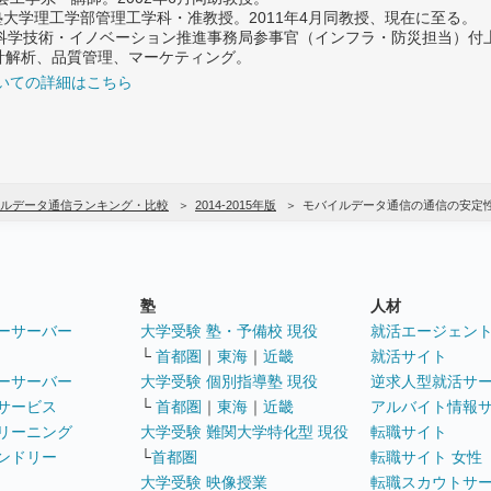
義塾大学理工学部管理工学科・准教授。2011年4月同教授、現在に至る。
府 科学技術・イノベーション推進事務局参事官（インフラ・防災担当）
計解析、品質管理、マーケティング。
いての詳細はこちら
ルデータ通信ランキング・比較
2014-2015年版
モバイルデータ通信の通信の安定
塾
人材
ーサーバー
大学受験 塾・予備校 現役
就活エージェン
└
首都圏
｜
東海
｜
近畿
就活サイト
ーサーバー
大学受験 個別指導塾 現役
逆求人型就活サ
サービス
└
首都圏
｜
東海
｜
近畿
アルバイト情報
リーニング
大学受験 難関大学特化型 現役
転職サイト
ンドリー
└
首都圏
転職サイト 女性
大学受験 映像授業
転職スカウトサ