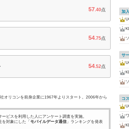
57
.40
点
加
K
54
.75
点
サ
54
ル
.52
点
K
オリコンを前身企業に1967年よりスタート。2006年から
コ
サービスを利用した
人にアンケート調査を実施。
社を対象にした「
モバイルデータ通信
」ランキングを発表
K