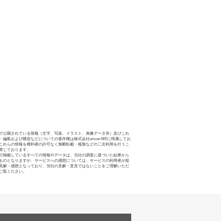
で公開されている情報（文字、写真、イラスト、画像データ等）及びこれ
・編集および構造などについての著作権は株式会社oricon MEに帰属してお
これらの情報を権利者の許可なく無断転載・複製などの二次利用を行うこ
禁じております。
で掲載しているすべての情報やデータは、当社の調査に基づいた結果から
ものとなりますが、サービスへの感想については、サービスの利用者が提
見解・感想となっており、当社の見解・意見ではないことをご理解いただ
ご覧ください。