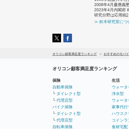
2008年4月慶應
2023年4月内閣
研究分野は応用統
≫ 鈴木研究室につ
オリコン顧客満足度ランキング
おすすめのモバイ
オリコン顧客満足度ランキング
保険
生活
自動車保険
ウォータ
└
ダイレクト型
浄水型
└
代理店型
ウォータ
バイク保険
家事代行
└
ダイレクト型
ハウスク
└
代理店型
コインラ
自転車保険
食材宅配