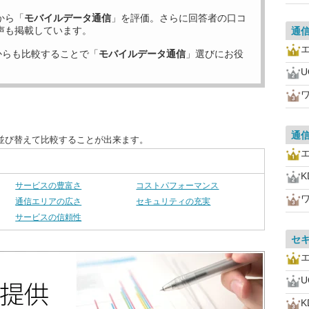
から「
モバイルデータ通信
」を評価。さらに回答者の口コ
声も掲載しています。
通
からも比較することで「
モバイルデータ通信
」選びにお役
通
並び替えて比較することが出来ます。
K
サービスの豊富さ
コストパフォーマンス
通信エリアの広さ
セキュリティの充実
サービスの信頼性
セ
K