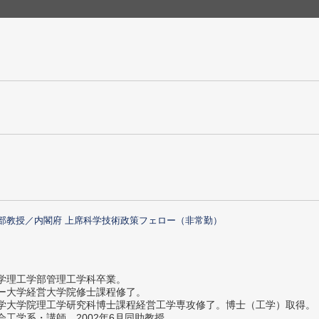
部教授／内閣府 上席科学技術政策フェロー（非常勤）
大学理工学部管理工学科卒業。
ター大学経営大学院修士課程修了。
大学大学院理工学研究科博士課程経営工学専攻修了。博士（工学）取得。
社会工学系・講師。2002年6月同助教授。