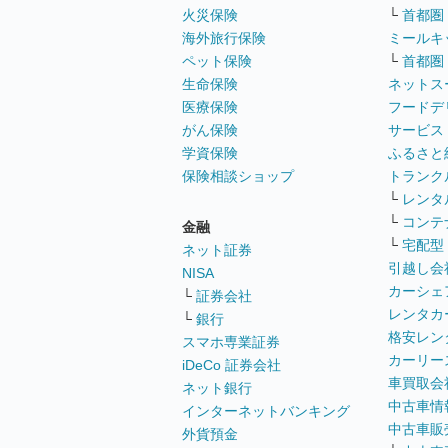
火災保険
└
首都圏
海外旅行保険
ミールキ
ペット保険
└
首都圏
生命保険
ネットス
医療保険
フードデ
がん保険
サービス
学資保険
ふるさと
保険相談ショップ
トランク
└
レンタ
└
コンテ
金融
└
宅配型
ネット証券
引越し会
NISA
カーシェ
└
証券会社
レンタカ
└
銀行
格安レン
スマホ専業証券
カーリー
iDeCo 証券会社
車買取会
ネット銀行
中古車情
インターネットバンキング
中古車販
外貨預金