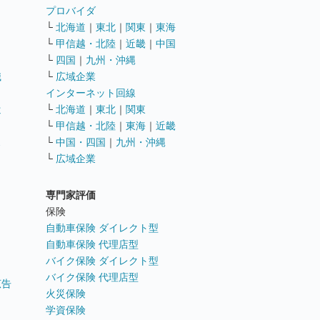
ト
プロバイダ
└
北海道
｜
東北
｜
関東
｜
東海
└
甲信越・北陸
｜
近畿
｜
中国
└
四国
｜
九州・沖縄
職
└
広域企業
インターネット回線
遣
└
北海道
｜
東北
｜
関東
└
甲信越・北陸
｜
東海
｜
近畿
ス
└
中国・四国
｜
九州・沖縄
└
広域企業
専門家評価
ト
保険
自動車保険 ダイレクト型
自動車保険 代理店型
バイク保険 ダイレクト型
バイク保険 代理店型
広告
火災保険
学資保険