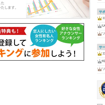
サ
サ
K